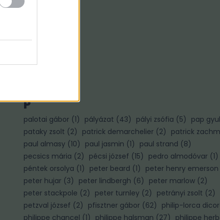
Ő
ősz gábor
(
3
)
P
palotai gábor
(
1
)
pályázat
(
43
)
pályi zsófia
(
5
)
pap gyu
pataky zsolt
(
2
)
patrick demarchelier
(
2
)
patrick zach
paul almasy
(
10
)
paul jasmin
(
1
)
paul strand
(
8
)
pecsics mária
(
2
)
pécsi józsef
(
15
)
pedro almodóvar
(
1
)
péntek orsolya
(
1
)
peter beard
(
1
)
peter henry emerson
peter hujar
(
3
)
peter lindbergh
(
6
)
peter marlow
(
2
)
)
peter stackpole
(
2
)
peter turnley
(
2
)
petrányi zsolt
(
2
)
petzval józsef
(
2
)
pfisztner gábor
(
62
)
philip-lorca dico
philippe chancel
(
1
)
philippe halsman
(
27
)
philippe herb