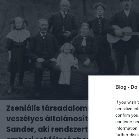
Blog -
Do 
If you wish 
Zseniális társadalomrajz vagy
sensitive in
confirm you
veszélyes általánosítás? – August
continue se
Sander, aki rendszert keresett az
information 
further disc