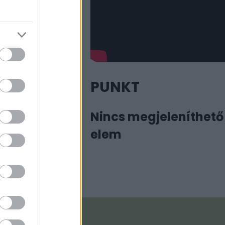
már Frida
PUNKT
Manó
Nincs megjeleníthető
már a Frida Kahlo
elem
ó Házban, mely a
nek rejtett