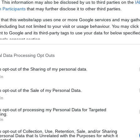
Pontosan nyolcvankét évvel ezelőtt, 1944. 
. This information may also be disclosed by us to third parties on the
IA
Participants
that may further disclose it to other third parties.
reggel születtek meg a háborús fotográfia
sz
legmeghatározóbb felvételei: Robert Cap
 that this website/app uses one or more Google services and may gath
iót
készített a normandiai
including but not limited to your visit or usage behaviour. You may click 
zel,
 to Google and its third-party tags to use your data for below specifi
ogle consent section.
l Data Processing Opt Outs
o opt-out of the Sharing of my personal data.
In
o opt-out of the Sale of my Personal Data.
In
to opt-out of processing my Personal Data for Targeted
ing.
In
o opt-out of Collection, Use, Retention, Sale, and/or Sharing
ersonal Data that Is Unrelated with the Purposes for which it
lected.