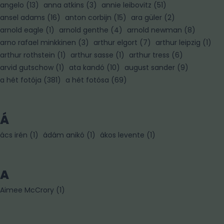
angelo
(
13
)
anna atkins
(
3
)
annie leibovitz
(
51
)
ansel adams
(
16
)
anton corbijn
(
15
)
ara güler
(
2
)
arnold eagle
(
1
)
arnold genthe
(
4
)
arnold newman
(
8
)
arno rafael minkkinen
(
3
)
arthur elgort
(
7
)
arthur leipzig
(
1
)
arthur rothstein
(
1
)
arthur sasse
(
1
)
arthur tress
(
6
)
arvid gutschow
(
1
)
ata kandó
(
10
)
august sander
(
9
)
a hét fotója
(
381
)
a hét fotósa
(
69
)
Á
ács irén
(
1
)
ádám anikó
(
1
)
ákos levente
(
1
)
A
Aimee McCrory
(
1
)