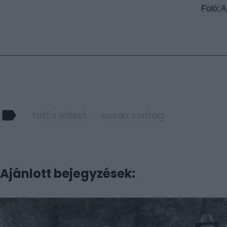
Fotó: 
Tetszik
fotós idézet
susan sontag
Ajánlott bejegyzések: