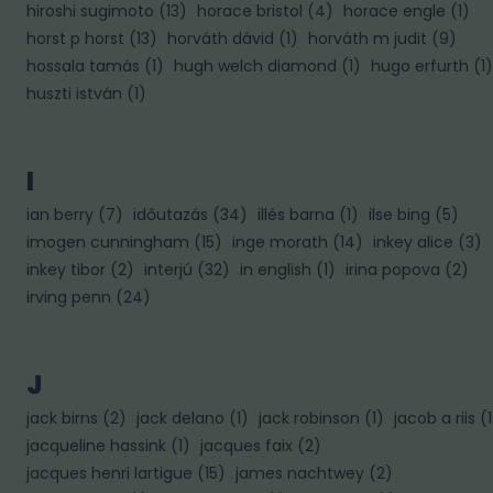
hiroshi sugimoto
(
13
)
horace bristol
(
4
)
horace engle
(
1
)
horst p horst
(
13
)
horváth dávid
(
1
)
horváth m judit
(
9
)
hossala tamás
(
1
)
hugh welch diamond
(
1
)
hugo erfurth
(
1
)
huszti istván
(
1
)
I
ian berry
(
7
)
időutazás
(
34
)
illés barna
(
1
)
ilse bing
(
5
)
imogen cunningham
(
15
)
inge morath
(
14
)
inkey alice
(
3
)
inkey tibor
(
2
)
interjú
(
32
)
in english
(
1
)
irina popova
(
2
)
irving penn
(
24
)
J
jack birns
(
2
)
jack delano
(
1
)
jack robinson
(
1
)
jacob a riis
(
1
jacqueline hassink
(
1
)
jacques faix
(
2
)
jacques henri lartigue
(
15
)
james nachtwey
(
2
)