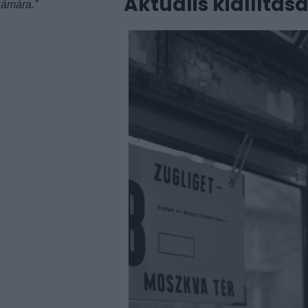
Aktuális kiállítás
zámára.”