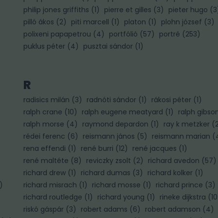
philip jones griffiths
(
1
)
pierre et gilles
(
3
)
pieter hugo
(
3
pilló ákos
(
2
)
piti marcell
(
1
)
platon
(
1
)
plohn józsef
(
3
)
polixeni papapetrou
(
4
)
portfólió
(
57
)
portré
(
253
)
puklus péter
(
4
)
pusztai sándor
(
1
)
R
radisics milán
(
3
)
radnóti sándor
(
1
)
rákosi péter
(
1
)
ralph crane
(
10
)
ralph eugene meatyard
(
1
)
ralph gibso
ralph morse
(
4
)
raymond depardon
(
1
)
ray k metzker
(
rédei ferenc
(
6
)
reismann jános
(
5
)
reismann marian
(
rena effendi
(
1
)
rené burri
(
12
)
rené jacques
(
1
)
rené maltéte
(
8
)
reviczky zsolt
(
2
)
richard avedon
(
57
)
richard drew
(
1
)
richard dumas
(
3
)
richard kolker
(
1
)
)
richard misrach
(
1
)
richard mosse
(
1
)
richard prince
(
3
)
richard routledge
(
1
)
richard young
(
1
)
rineke dijkstra
(
10
riskó gáspár
(
3
)
robert adams
(
6
)
robert adamson
(
4
)