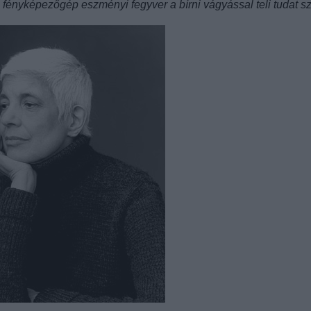
a fényképezőgép eszményi fegyver a bírni vágyással teli tudat s