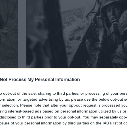
Not Process My Personal Information
to opt-out of the sale, sharing to third parties, or processing of your per
A képek, amelyek soha nem
formation for targeted advertising by us, please use the below opt-out s
r selection. Please note that after your opt-out request is processed y
AI-val rekonstruálták Rob
eing interest-based ads based on personal information utilized by us or
hiányzó felvételeit
disclosed to third parties prior to your opt-out. You may separately opt-
losure of your personal information by third parties on the IAB’s list of