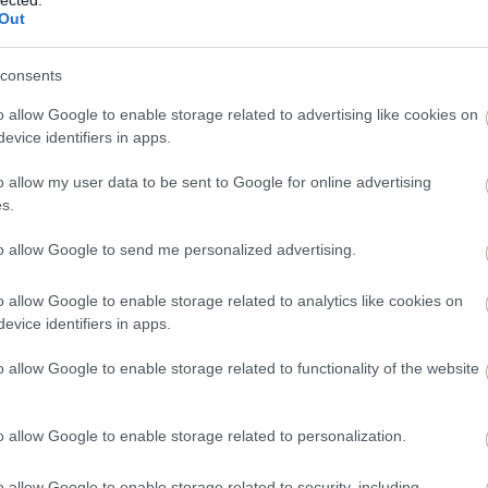
Out
consents
Több mint tízezren látták 
o allow Google to enable storage related to advertising like cookies on
evice identifiers in apps.
Kahlo évtizedekig elzárt
zak-
o allow my user data to be sent to Google for online advertising
fotógyűjteményét a Mai 
ár
s.
Házban
to allow Google to send me personalized advertising.
10.000 feletti kíváncsi tekintetet vonzott 
fotógyűjteménye című kiállítás a Mai Man
o allow Google to enable storage related to analytics like cookies on
evice identifiers in apps.
mexikói művésznő, popkulturális ikon életé
o allow Google to enable storage related to functionality of the website
o allow Google to enable storage related to personalization.
o allow Google to enable storage related to security, including