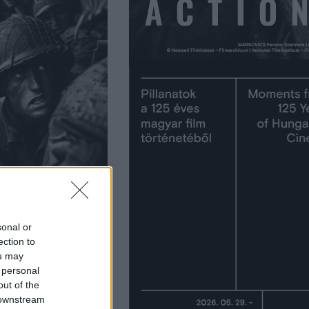
sonal or
 léteztek:
ection to
ou may
ert Capa
 personal
out of the
 downstream