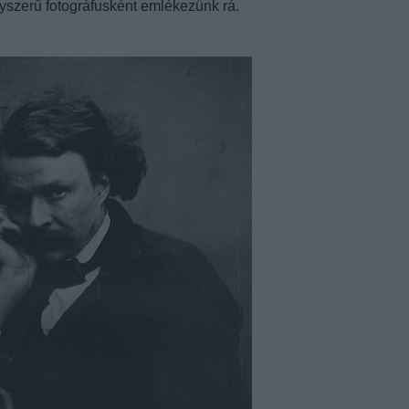
gyszerű fotográfusként emlékezünk rá.