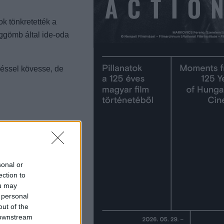
ok tönkretették a
éggömb által ide-oda
zéssel kövesse, de
sonal or
ection to
ou may
 personal
out of the
 downstream