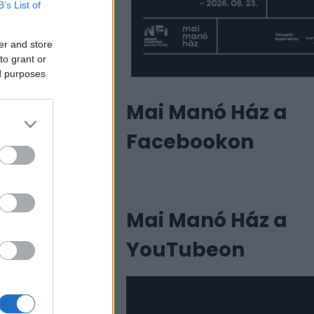
B’s List of
er and store
to grant or
ed purposes
Mai Manó Ház a
Facebookon
Mai Manó Ház a
YouTubeon