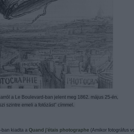
rról a Le Boulevard-ban jelent meg 1862. május 25-én,
i szintre emeli a fotózást" címmel.
0-ban kiadta a
Quand j’étais photographe
(Amikor fotográfus v