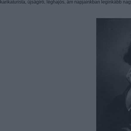
karikaturista, újságíró, léghajós, ám napjainkban leginkább na