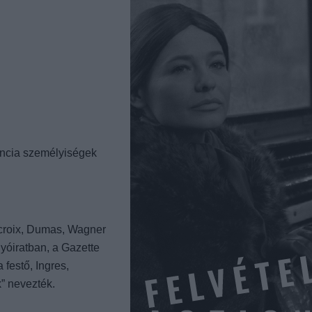
rancia személyiségek
lacroix, Dumas, Wagner
lyóiratban, a Gazette
 festő, Ingres,
k” nevezték.