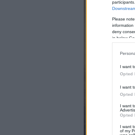
participants
Downstream 
Please note
information 
deny consent
in below Go
Persona
I want t
Opted 
I want t
Opted 
I want 
Advertis
Opted 
I want t
of my P
was col