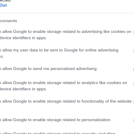
Out
consents
o allow Google to enable storage related to advertising like cookies on
evice identifiers in apps.
Nadar (önarckép)
o allow my user data to be sent to Google for online advertising
s.
to allow Google to send me personalized advertising.
észített felvételeket. Villanyvilágítás segítségével kb. 20 perc
otót már 1860-ban elkészítette.
o allow Google to enable storage related to analytics like cookies on
evice identifiers in apps.
b. 30 méter volt. Terve az volt, hogy megkezdi Franciaországba
o allow Google to enable storage related to functionality of the website
a léggömb felett és Németországig repült, ahol végül szerencsése
o allow Google to enable storage related to personalization.
o allow Google to enable storage related to security, including