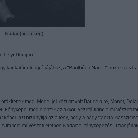
Nadar (önarckép)
 helyet kapjon.
agy karikatúra-litográfiájához, a "Panthéon Nadar"-hoz neves f
 örökítettek meg. Modelljei közt ott volt Baudelaire, Monet, De
e el. Fényképei megjelentek az akkori vezető francia művészeti fo
képei, azt bizonyítja az a tény, hogy a nagy francia klasszicista
i. A francia művészeti életben Nadart a „fényképezés Tizianjána