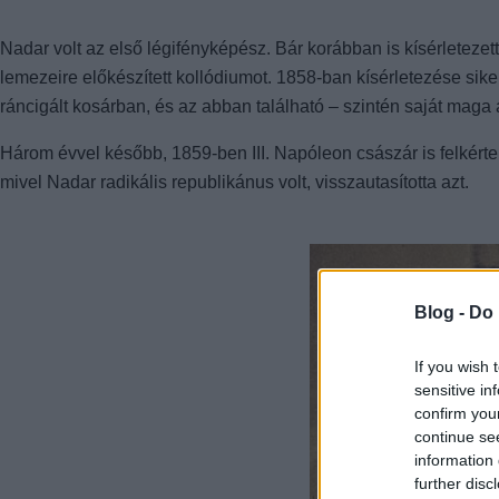
Nadar volt az első légifényképész. Bár korábban is kísérletezet
lemezeire előkészített kollódiumot. 1858-ban kísérletezése siker
ráncigált kosárban, és az abban található – szintén saját maga á
Három évvel később, 1859-ben III. Napóleon császár is felkért
mivel Nadar radikális republikánus volt, visszautasította azt.
Blog -
Do 
If you wish 
sensitive in
confirm you
continue se
information 
further disc