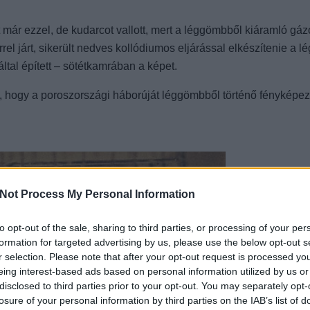
t már ezzel, de kudarcot vallott, mert a léggömbből kiáramló gáz
rel járt, sikerült nedves kollódiumos eljárással elkészítenie a l
ltal épített – sötétkamrában a képet.
e, hogy a poroszországi háborúját léggömbből történő fényképe
Not Process My Personal Information
to opt-out of the sale, sharing to third parties, or processing of your per
formation for targeted advertising by us, please use the below opt-out s
r selection. Please note that after your opt-out request is processed y
eing interest-based ads based on personal information utilized by us or
disclosed to third parties prior to your opt-out. You may separately opt-
losure of your personal information by third parties on the IAB’s list of