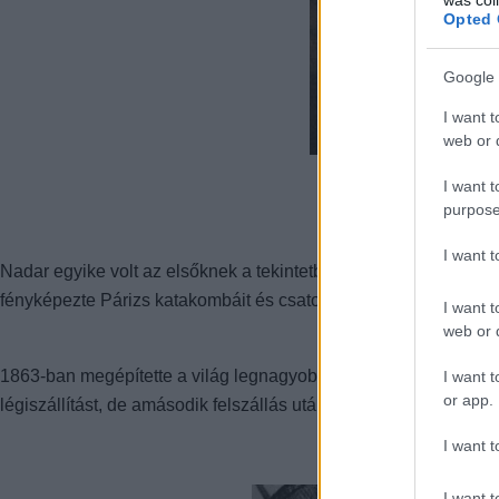
Opted 
Google 
I want t
web or d
I want t
purpose
I want 
Nadar egyike volt az elsőknek a tekintetben is, hogy műfénynél k
fényképezte Párizs katakombáit és csatornáit is. Az első ilyen f
I want t
web or d
1863-ban megépítette a világ legnagyobb léggömbjét, átmérője k
I want t
or app.
légiszállítást, de amásodik felszállás után elvesztette uralmát 
I want t
I want t