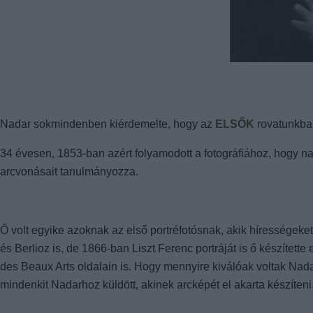
Nadar sokmindenben kiérdemelte, hogy az
ELSŐK
rovatunkban
34 évesen, 1853-ban azért folyamodott a fotográfiához, hogy n
arcvonásait tanulmányozza.
Ő volt egyike azoknak az első portréfotósnak, akik hírességeket
és Berlioz is, de 1866-ban Liszt Ferenc portráját is ő készített
des Beaux Arts oldalain is. Hogy mennyire kiválóak voltak Nadar 
mindenkit Nadarhoz küldött, akinek arcképét el akarta készíten