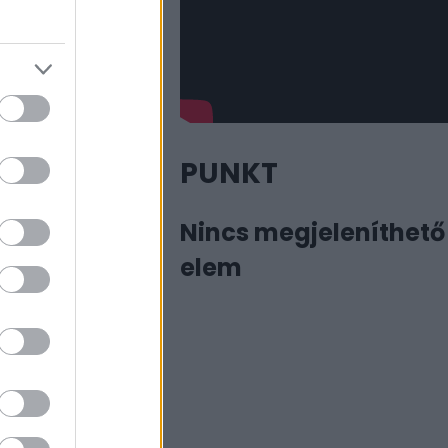
PUNKT
Nincs megjeleníthető
es expozícióval
elem
n a belföldi
n földet értek.