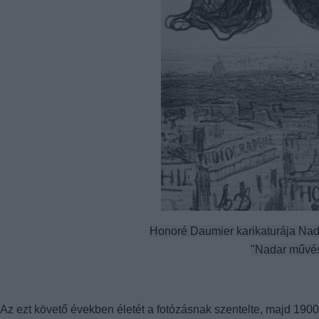
Honoré Daumier karikaturája Nada
"Nadar művész
Az ezt követő években életét a fotózásnak szentelte, majd 190