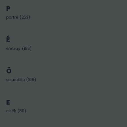
P
portré
(
253
)
É
életrajz
(
195
)
Ö
önarckép
(
106
)
E
elsők
(
89
)