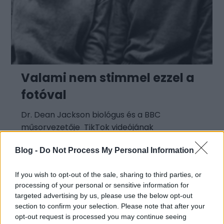
Valami nem stimmel ezzel a
fotóval
Dr. Dean Jackson biológus és a BBC
műsorvezetője TikTok videójának
köszönhetően egy egyszerű, családinak tűnő
Blog -
Do Not Process My Personal Information
gyerekportré kering most világszerte a
közösségi
If you wish to opt-out of the sale, sharing to third parties, or
processing of your personal or sensitive information for
targeted advertising by us, please use the below opt-out
section to confirm your selection. Please note that after your
opt-out request is processed you may continue seeing