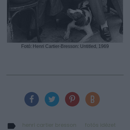
Fotó: Henri Cartier-Bresson: Untitled, 1969
henri cartier bresson
fotós idézet