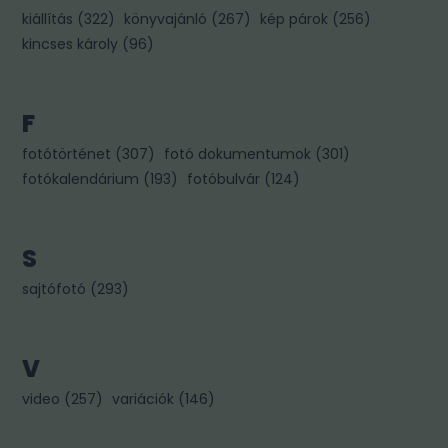
kiállítás
(
322
)
könyvajánló
(
267
)
kép párok
(
256
)
kincses károly
(
96
)
F
fotótörténet
(
307
)
fotó dokumentumok
(
301
)
fotókalendárium
(
193
)
fotóbulvár
(
124
)
S
sajtófotó
(
293
)
V
video
(
257
)
variációk
(
146
)