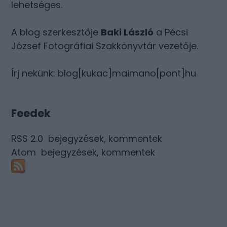
lehetséges.
A blog szerkesztője
Baki László
a Pécsi
József Fotográfiai Szakkönyvtár vezetője.
Írj nekünk: blog[kukac]maimano[pont]hu
Feedek
RSS 2.0
bejegyzések
,
kommentek
Atom
bejegyzések
,
kommentek