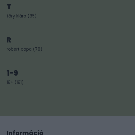
T
tőry klára
(
85
)
R
robert capa
(
78
)
1-9
18+
(
181
)
Információ