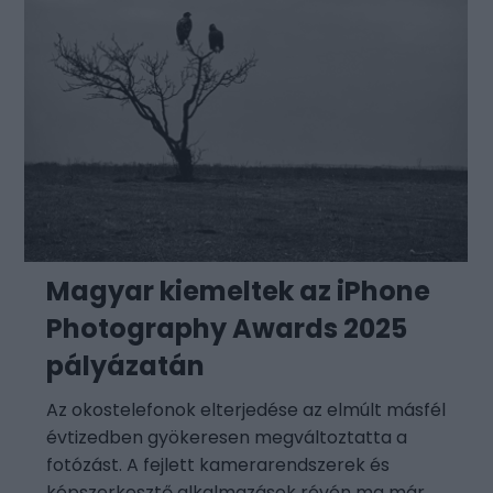
Magyar kiemeltek az iPhone
Photography Awards 2025
pályázatán
Az okostelefonok elterjedése az elmúlt másfél
évtizedben gyökeresen megváltoztatta a
fotózást. A fejlett kamerarendszerek és
képszerkesztő alkalmazások révén ma már