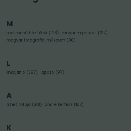
M
mai manó ház hírek
(
718
)
magnum photos
(
217
)
magyar fotográfiai múzeum
(
80
)
L
linkajánló
(
397
)
lapozó
(
97
)
A
a hét fotója
(
381
)
andré kertész
(
103
)
K