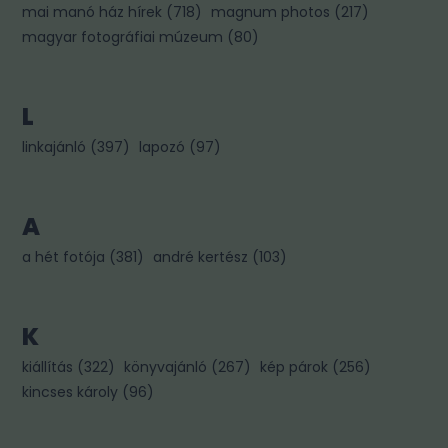
mai manó ház hírek
(
718
)
magnum photos
(
217
)
magyar fotográfiai múzeum
(
80
)
L
linkajánló
(
397
)
lapozó
(
97
)
A
a hét fotója
(
381
)
andré kertész
(
103
)
K
kiállítás
(
322
)
könyvajánló
(
267
)
kép párok
(
256
)
kincses károly
(
96
)