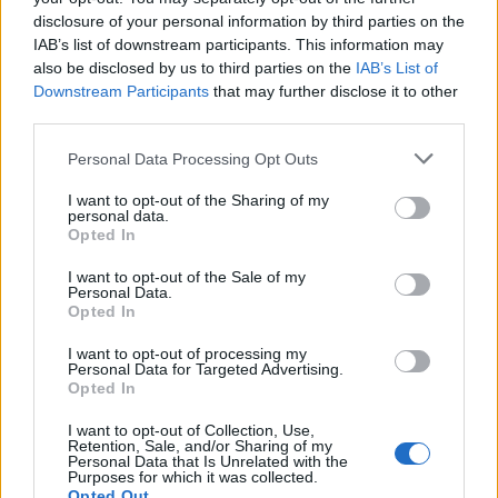
disclosure of your personal information by third parties on the
IAB’s list of downstream participants. This information may
also be disclosed by us to third parties on the
IAB’s List of
Downstream Participants
that may further disclose it to other
third parties.
Please note that this website/app uses one or more Google
Personal Data Processing Opt Outs
services and may gather and store information including but
not limited to your visit or usage behaviour. You may click to
I want to opt-out of the Sharing of my
personal data.
grant or deny consent to Google and its third-party tags to
Opted In
use your data for below specified purposes in below Google
consent section.
I want to opt-out of the Sale of my
Personal Data.
Opted In
I want to opt-out of processing my
Personal Data for Targeted Advertising.
Opted In
I want to opt-out of Collection, Use,
Retention, Sale, and/or Sharing of my
Personal Data that Is Unrelated with the
Purposes for which it was collected.
Opted Out