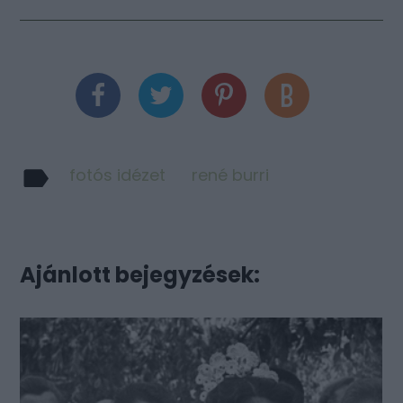
fotós idézet
rené burri
Ajánlott bejegyzések: