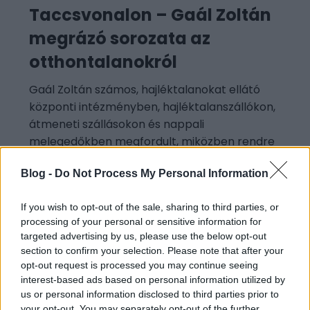
Taccsvonalon – Gaál Zoltán
megrázó sorozata az
otthontalanokról
Gaál Zoltán számos, hajléktalanokat ellátó
központi intézményben, hajléktalanszállókon,
átmeneti szállásokon és nappali
melegedőkben megfordult, miközben rendre
felkereste a
Blog -
Do Not Process My Personal Information
If you wish to opt-out of the sale, sharing to third parties, or
processing of your personal or sensitive information for
targeted advertising by us, please use the below opt-out
section to confirm your selection. Please note that after your
opt-out request is processed you may continue seeing
interest-based ads based on personal information utilized by
Aktuális kiállításaink
us or personal information disclosed to third parties prior to
your opt-out. You may separately opt-out of the further