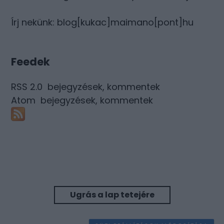
Írj nekünk: blog[kukac]maimano[pont]hu
Feedek
RSS 2.0
bejegyzések
,
kommentek
Atom
bejegyzések
,
kommentek
Ugrás a lap tetejére