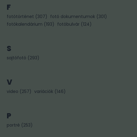
F
fotótörténet
(
307
)
fotó dokumentumok
(
301
)
fotókalendárium
(
193
)
fotóbulvár
(
124
)
S
sajtófotó
(
293
)
V
video
(
257
)
variációk
(
146
)
P
portré
(
253
)