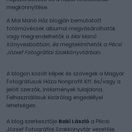
megkönnyítése.
A Mai Manó Ház blogján bemutatott
fotóművészek albumai megvásárolhatók
vagy megrendelhetők a
Mai Manó
Könyvesboltban
, és megtekinthetők a
Pécsi
József Fotográfiai Szakkönyvtárban
.
A blogon közölt képek és szövegek a Magyar
Fotográfusok Háza Nonprofit Kft. és/vagy a
jelölt szerzők, intézmények tulajdona.
Felhasználásuk kizárólag engedéllyel
lehetséges.
A blog szerkesztője
Baki László
a Pécsi
József Fotográfiai Szakkönyvtár vezetője.