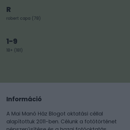
R
robert capa
(
78
)
1-9
18+
(
181
)
Információ
A Mai Manó Ház Blogot oktatási céllal
alapítottuk 2011-ben. Célunk a fotótörténet
népszerűsítése és a hazai fotóoktatás