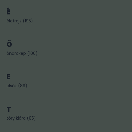
É
életrajz
(
195
)
Ö
önarckép
(
106
)
E
elsők
(
89
)
T
tőry klára
(
85
)