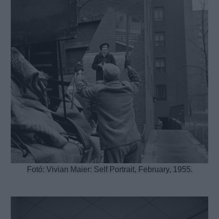
Fotó: Vivian Maier: Self Portrait, February, 1955.