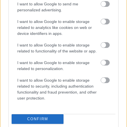
I want to allow Google to send me
personalized advertising.
I want to allow Google to enable storage
Variácók – Foci
related to analytics like cookies on web or
device identifiers in apps.
Míg a magaskultúra önjelölt elitje évszázadok
I want to allow Google to enable storage
óta finnyás értetlenséggel figyeli, ahogy
related to functionality of the website or app.
huszonkét ember lohol egy labda után, a
tömegek – országhatártól és GDP-től
I want to allow Google to enable storage
függetlenül
related to personalization.
I want to allow Google to enable storage
related to security, including authentication
functionality and fraud prevention, and other
user protection.
CONFIRM