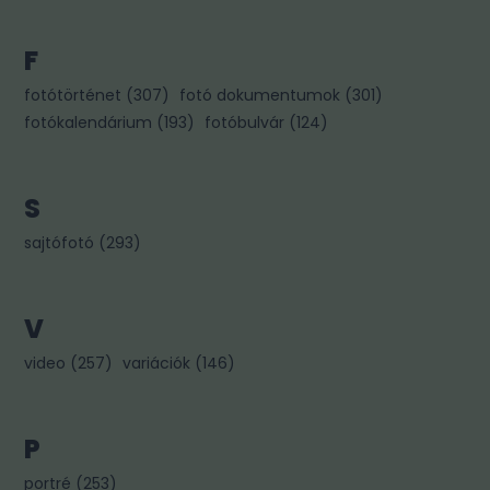
F
fotótörténet
(
307
)
fotó dokumentumok
(
301
)
fotókalendárium
(
193
)
fotóbulvár
(
124
)
S
sajtófotó
(
293
)
V
video
(
257
)
variációk
(
146
)
P
portré
(
253
)