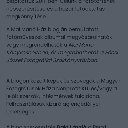
alapítottuk 2011-ben. Célunk a fotótörténet
népszerűsítése és a hazai fotóoktatás
megkönnyítése.
A Mai Manó Ház blogján bemutatott
fotóművészek albumai megvásárolhatók
vagy megrendelhetők a
Mai Manó
Könyvesboltban
, és megtekinthetők a
Pécsi
József Fotográfiai Szakkönyvtárban
.
A blogon közölt képek és szövegek a Magyar
Fotográfusok Háza Nonprofit Kft. és/vagy a
jelölt szerzők, intézmények tulajdona.
Felhasználásuk kizárólag engedéllyel
lehetséges.
A blog szerkesztője
Baki László
a Pécsi