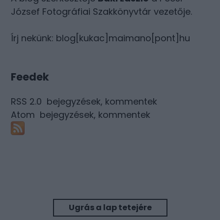
József Fotográfiai Szakkönyvtár vezetője.
Írj nekünk: blog[kukac]maimano[pont]hu
Feedek
RSS 2.0
bejegyzések
,
kommentek
Atom
bejegyzések
,
kommentek
Ugrás a lap tetejére