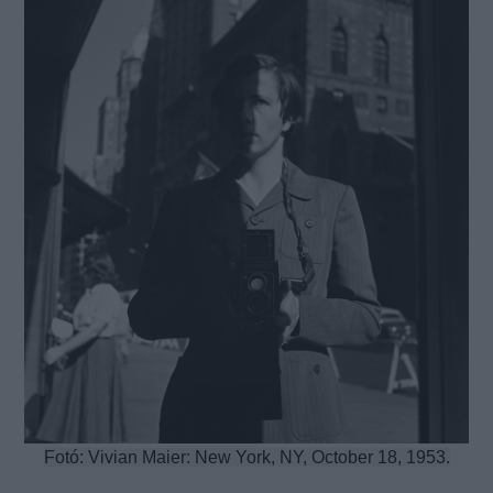
Fotó: Vivian Maier: New York, NY, October 18, 1953.