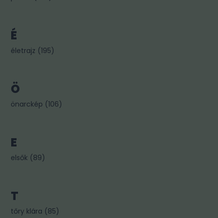
É
életrajz
(
195
)
Ö
önarckép
(
106
)
E
elsők
(
89
)
T
tőry klára
(
85
)