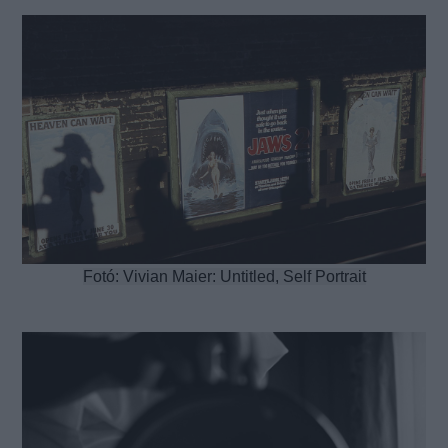
Fotó: Vivian Maier: Untitled, Self Portrait