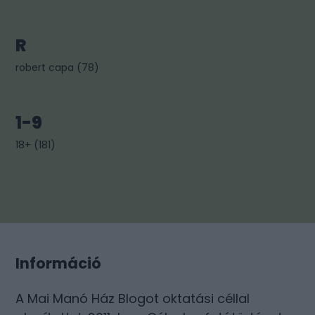
R
robert capa
(
78
)
1-9
18+
(
181
)
Információ
A Mai Manó Ház Blogot oktatási céllal