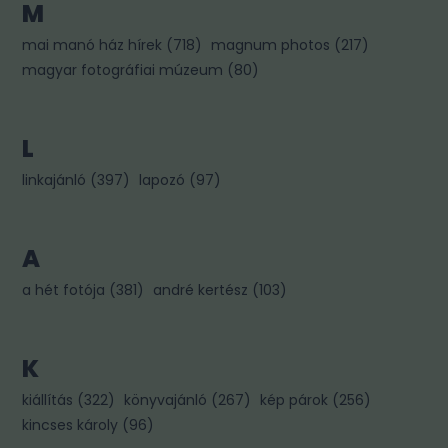
M
mai manó ház hírek
(
718
)
magnum photos
(
217
)
magyar fotográfiai múzeum
(
80
)
L
linkajánló
(
397
)
lapozó
(
97
)
A
a hét fotója
(
381
)
andré kertész
(
103
)
K
kiállítás
(
322
)
könyvajánló
(
267
)
kép párok
(
256
)
kincses károly
(
96
)