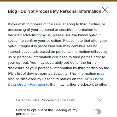
Forrás: www.vivianmaier.com
Blog -
Do Not Process My Personal Information
If you wish to opt-out of the sale, sharing to third parties, or
processing of your personal or sensitive information for
targeted advertising by us, please use the below opt-out
section to confirm your selection. Please note that after your
opt-out request is processed you may continue seeing
interest-based ads based on personal information utilized by
us or personal information disclosed to third parties prior to
your opt-out. You may separately opt-out of the further
disclosure of your personal information by third parties on the
IAB’s list of downstream participants. This information may
also be disclosed by us to third parties on the
IAB’s List of
Downstream Participants
that may further disclose it to other
third parties.
Please note that this website/app uses one or more Google
Personal Data Processing Opt Outs
services and may gather and store information including but
portré
variációk
önarckép
not limited to your visit or usage behaviour. You may click to
I want to opt-out of the Sharing of my
vivian maier
personal data.
grant or deny consent to Google and its third-party tags to