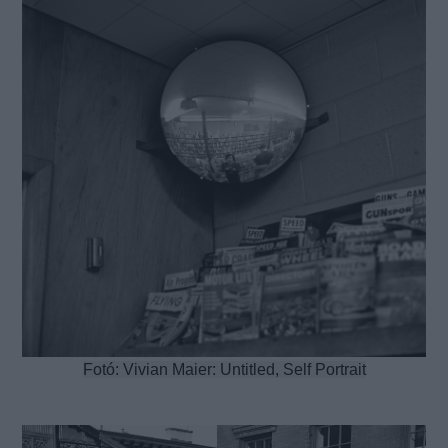
Fotó: Vivian Maier: Untitled, Self Portrait