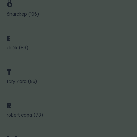
Ö
önarckép
(
106
)
E
elsők
(
89
)
T
tőry klára
(
85
)
R
robert capa
(
78
)