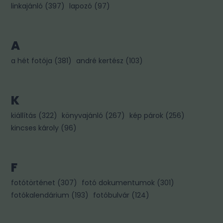
linkajánló
(
397
)
lapozó
(
97
)
A
a hét fotója
(
381
)
andré kertész
(
103
)
K
kiállítás
(
322
)
könyvajánló
(
267
)
kép párok
(
256
)
kincses károly
(
96
)
F
fotótörténet
(
307
)
fotó dokumentumok
(
301
)
fotókalendárium
(
193
)
fotóbulvár
(
124
)