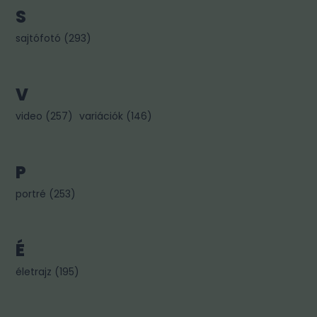
S
sajtófotó
(
293
)
V
video
(
257
)
variációk
(
146
)
P
portré
(
253
)
É
életrajz
(
195
)