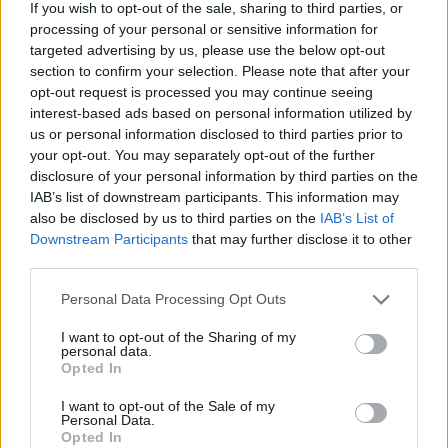
If you wish to opt-out of the sale, sharing to third parties, or
kiállításunkat, melyet már több mint 20 ezer
processing of your personal or sensitive information for
látogató tekintett meg, a nagy sikerre való
targeted advertising by us, please use the below opt-out
tekintettel 2025. február 9-ig
section to confirm your selection. Please note that after your
meghosszabbítottuk. Ez a
opt-out request is processed you may continue seeing
interest-based ads based on personal information utilized by
us or personal information disclosed to third parties prior to
your opt-out. You may separately opt-out of the further
disclosure of your personal information by third parties on the
IAB’s list of downstream participants. This information may
also be disclosed by us to third parties on the
IAB’s List of
Downstream Participants
that may further disclose it to other
third parties.
Aktuális kiállításaink
Please note that this website/app uses one or more Google
Personal Data Processing Opt Outs
services and may gather and store information including but
not limited to your visit or usage behaviour. You may click to
I want to opt-out of the Sharing of my
personal data.
grant or deny consent to Google and its third-party tags to
Opted In
use your data for below specified purposes in below Google
consent section.
I want to opt-out of the Sale of my
Personal Data.
Opted In