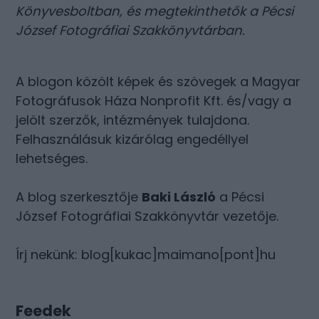
Könyvesboltban
, és megtekinthetők a
Pécsi
József Fotográfiai Szakkönyvtárban
.
A blogon közölt képek és szövegek a Magyar
Fotográfusok Háza Nonprofit Kft. és/vagy a
jelölt szerzők, intézmények tulajdona.
Felhasználásuk kizárólag engedéllyel
lehetséges.
A blog szerkesztője
Baki László
a Pécsi
József Fotográfiai Szakkönyvtár vezetője.
Írj nekünk: blog[kukac]maimano[pont]hu
Feedek