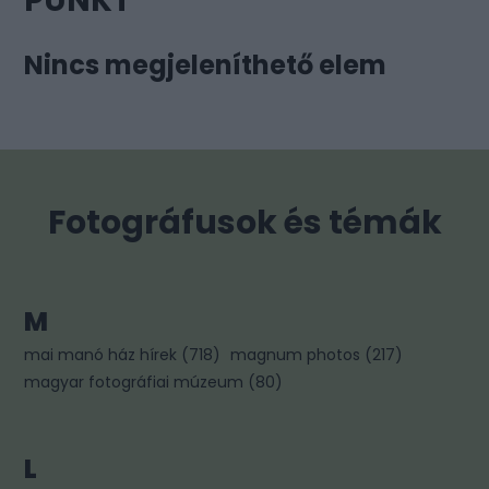
PUNKT
Nincs megjeleníthető elem
Fotográfusok és témák
M
mai manó ház hírek
(
718
)
magnum photos
(
217
)
magyar fotográfiai múzeum
(
80
)
L