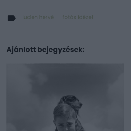
lucien hervé
fotós idézet
Ajánlott bejegyzések: