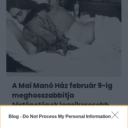
A Mai Manó Ház február 9-ig
meghosszabbítja
történetének legsikeresebb
kiállítását
Blog -
Do Not Process My Personal Information
A Frida Kahlo fotógyűjteménye című