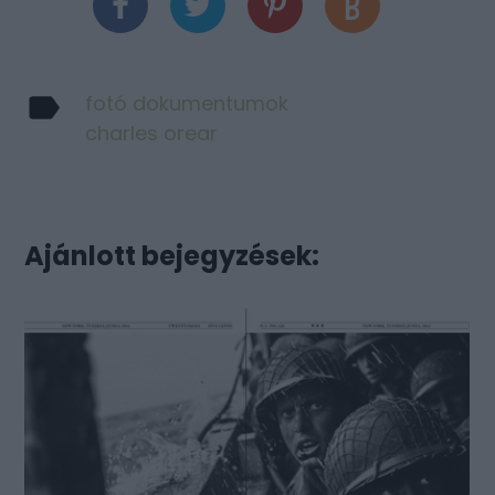
fotó dokumentumok
charles orear
Ajánlott bejegyzések: