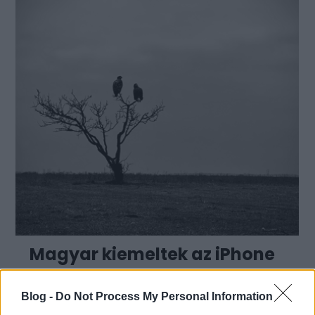
Magyar kiemeltek az iPhone
Photography Awards 2025
Blog -
Do Not Process My Personal Information
pályázatán