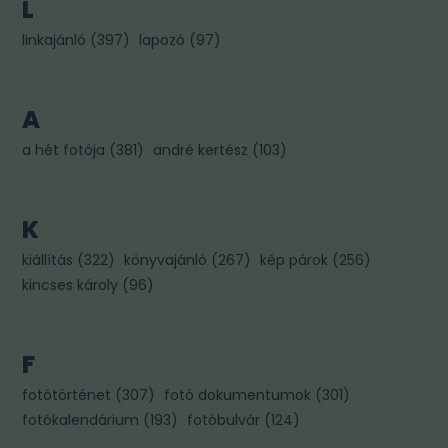
L
linkajánló
(
397
)
lapozó
(
97
)
A
a hét fotója
(
381
)
andré kertész
(
103
)
K
kiállítás
(
322
)
könyvajánló
(
267
)
kép párok
(
256
)
kincses károly
(
96
)
F
fotótörténet
(
307
)
fotó dokumentumok
(
301
)
fotókalendárium
(
193
)
fotóbulvár
(
124
)