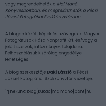
vagy megrendelhetők a
Mai Manó
Könyvesboltban
, és megtekinthetők a
Pécsi
József Fotográfiai Szakkönyvtárban
.
A blogon közölt képek és szövegek a Magyar
Fotográfusok Háza Nonprofit Kft. és/vagy a
jelölt szerzők, intézmények tulajdona.
Felhasználásuk kizárólag engedéllyel
lehetséges.
A blog szerkesztője
Baki László
a Pécsi
József Fotográfiai Szakkönyvtár vezetője.
Írj nekünk: blog[kukac]maimano[pont]hu