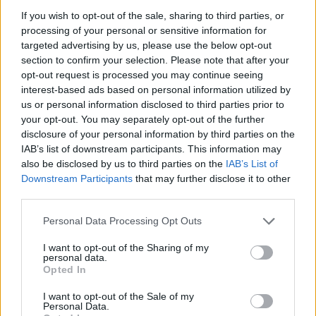
Az okostelefonok elterjedése az elmúlt másfél
If you wish to opt-out of the sale, sharing to third parties, or
processing of your personal or sensitive information for
évtizedben gyökeresen megváltoztatta a
targeted advertising by us, please use the below opt-out
fotózást. A fejlett kamerarendszerek és
section to confirm your selection. Please note that after your
képszerkesztő alkalmazások révén ma már
opt-out request is processed you may continue seeing
bárki képes
interest-based ads based on personal information utilized by
us or personal information disclosed to third parties prior to
your opt-out. You may separately opt-out of the further
disclosure of your personal information by third parties on the
IAB’s list of downstream participants. This information may
also be disclosed by us to third parties on the
IAB’s List of
Downstream Participants
that may further disclose it to other
third parties.
Aktuális kiállításaink
Please note that this website/app uses one or more Google
Personal Data Processing Opt Outs
services and may gather and store information including but
not limited to your visit or usage behaviour. You may click to
I want to opt-out of the Sharing of my
personal data.
grant or deny consent to Google and its third-party tags to
Opted In
use your data for below specified purposes in below Google
consent section.
I want to opt-out of the Sale of my
Personal Data.