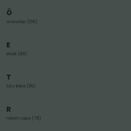
Ö
önarckép
(
106
)
E
elsők
(
89
)
T
tőry klára
(
85
)
R
robert capa
(
78
)