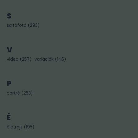
S
sajtófotó
(
293
)
V
video
(
257
)
variációk
(
146
)
P
portré
(
253
)
É
életrajz
(
195
)