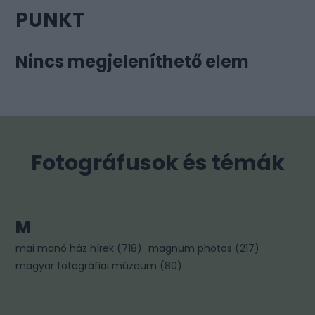
PUNKT
Nincs megjeleníthető elem
Fotográfusok és témák
M
mai manó ház hírek
(
718
)
magnum photos
(
217
)
magyar fotográfiai múzeum
(
80
)