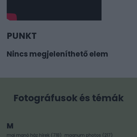
PUNKT
Nincs megjeleníthető elem
Fotográfusok és témák
M
mai manó ház hírek
(
718
)
magnum photos
(
217
)