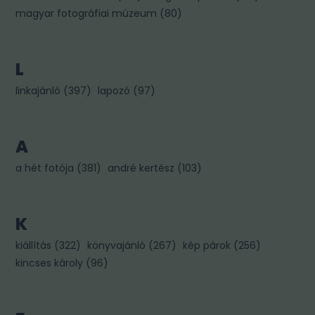
magyar fotográfiai múzeum
(
80
)
L
linkajánló
(
397
)
lapozó
(
97
)
A
a hét fotója
(
381
)
andré kertész
(
103
)
K
kiállítás
(
322
)
könyvajánló
(
267
)
kép párok
(
256
)
kincses károly
(
96
)