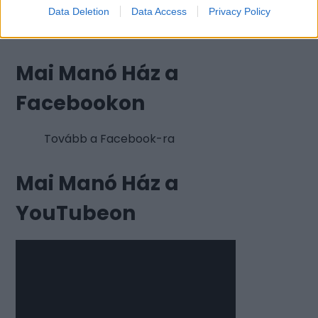
Data Deletion
Data Access
Privacy Policy
Mai Manó Ház a
Facebookon
Tovább a Facebook-ra
Mai Manó Ház a
YouTubeon