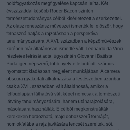
holdfogyatkozás megfigyelése kapcsán leírta. Két
évszázaddal később Roger Bacon szintén
természettudományos célból kísérletezett a szerkezettel.
Az olasz reneszánsz művészei ismerték fel először, hogy
felhasználhatják a rajzolásban a perspektíva
tanulmányozására. A XVI. században a képzőművészek
körében már általánosan ismertté vált. Leonardo da Vinci
részletes leírását adta, úgyszintén Giovanni Battista
Porta igen népszerű, több nyelvre lefordított, számos
nyomtatott kiadásban megjelent munkájában. A camera
obscura gyakorlati
alkalmazása a festészetben azonban
csak a XVII. században vált általánossá, amikor a
felfogólapján láthatóvá vált képet nemcsak a természeti
látvány tanulmányozására, hanem utánarajzolására,
másolására használták. E célból megkonstruálták
kerekeken hordozható, majd dobozszerű formáját,
homlokfalába a rajz javítására lencsét szereltek, sőt,