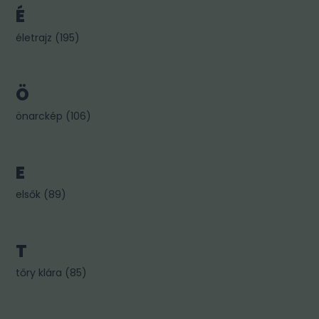
É
életrajz
(
195
)
Ö
önarckép
(
106
)
E
elsők
(
89
)
T
tőry klára
(
85
)