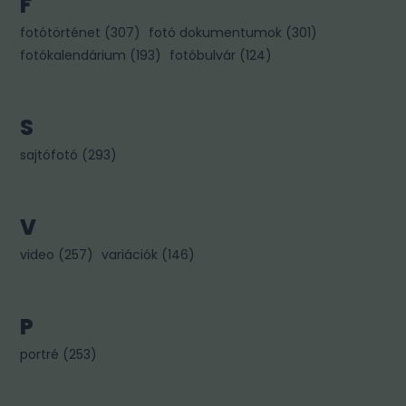
F
fotótörténet
(
307
)
fotó dokumentumok
(
301
)
fotókalendárium
(
193
)
fotóbulvár
(
124
)
S
sajtófotó
(
293
)
V
video
(
257
)
variációk
(
146
)
P
portré
(
253
)