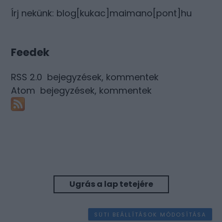
Írj nekünk: blog[kukac]maimano[pont]hu
Feedek
RSS 2.0
bejegyzések
,
kommentek
Atom
bejegyzések
,
kommentek
Ugrás a lap tetejére
SÜTI BEÁLLÍTÁSOK MÓDOSÍTÁSA