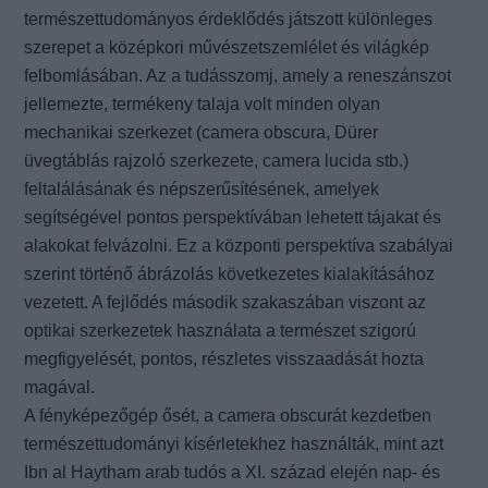
természettudományos érdeklődés játszott különleges
szerepet a középkori művészetszemlélet és világkép
felbomlásában. Az a tudásszomj, amely a reneszánszot
jellemezte, termékeny talaja volt minden olyan
mechanikai szerkezet (camera obscura, Dürer
üvegtáblás rajzoló szerkezete, camera lucida stb.)
feltalálásának és népszerűsítésének, amelyek
segítségével pontos perspektívában lehetett tájakat és
alakokat felvázolni. Ez a központi perspektíva szabályai
szerint történő ábrázolás következetes kialakításához
vezetett. A fejlődés második szakaszában
viszont az
optikai szerkezetek használata a természet szigorú
megfigyelését, pontos, részletes visszaadását hozta
magával.
A fényképezőgép ősét, a camera obscurát kezdetben
természettudományi kísérletekhez
használták, mint azt
Ibn al Haytham arab tudós a XI. század elején nap- és