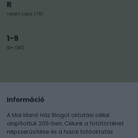
R
robert capa
(
78
)
1-9
18+
(
181
)
Információ
A Mai Manó Ház Blogot oktatási céllal
alapítottuk 2011-ben. Célunk a fotótörténet
népszerűsítése és a hazai fotóoktatás