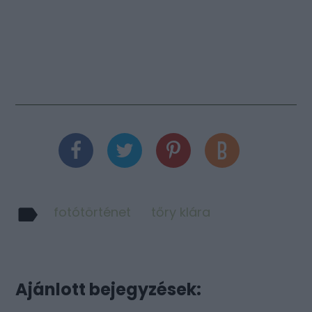
fotótörténet
tőry klára
Ajánlott bejegyzések: