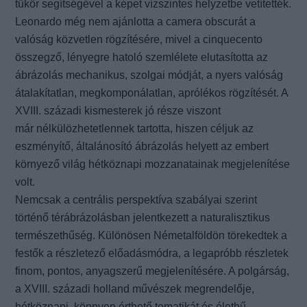
tükör segítségével a képet vízszintes helyzetbe vetítették.
Leonardo még nem ajánlotta a camera obscurát a
valóság közvetlen rögzítésére, mivel a cinquecento
összegző, lényegre hatoló szemlélete elutasította az
ábrázolás mechanikus, szolgai módját, a nyers valóság
átalakítatlan,
megkomponálatlan, aprólékos rögzítését. A
XVIII. századi kismesterek jó része viszont
már
nélkülözhetetlennek tartotta, hiszen céljuk az
eszményítő, általánosító ábrázolás helyett az embert
környező világ hétköznapi mozzanatainak megjelenítése
volt.
Nemcsak a centrális perspektíva szabályai szerint
történő térábrázolásban jelentkezett a naturalisztikus
természethűség. Különösen Németalföldön törekedtek a
festők a részletező előadásmódra, a legapróbb részletek
finom, pontos, anyagszerű megjelenítésére. A polgárság,
a XVIII. századi holland művészek megrendelője,
hétköznapi, könnyen érthető tematikát és élethű