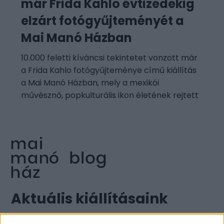
már Frida Kahlo évtizedekig
elzárt fotógyűjteményét a
Mai Manó Házban
10.000 feletti kíváncsi tekintetet vonzott már
a Frida Kahlo fotógyűjteménye című kiállítás
a Mai Manó Házban, mely a mexikói
művésznő, popkulturális ikon életének rejtett
Aktuális kiállításaink