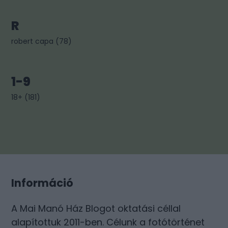
R
robert capa
(
78
)
1-9
18+
(
181
)
Információ
A Mai Manó Ház Blogot oktatási céllal
alapítottuk 2011-ben. Célunk a fotótörténet