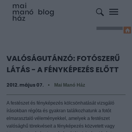
VALÓSÁGUTÁNZÓ: FOTÓSZERŰ
LÁTÁS - A FÉNYKÉPEZÉS ELŐTT
2012. május 07.
Mai Manó Ház
A festészet és fényképezés kölcsönhatását vizsgáló
írásokban régóta és gyakran találkozhatunk a
fotót
elmarasztaló véleményekkel, amelyek a festészet
valósághű törekvéseit a fényképezés közvetett
vagy