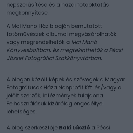
népszerűsítése és a hazai fotóoktatás
megkönnyítése.
A Mai Manó Ház blogján bemutatott
fotóművészek albumai megvásárolhatók
vagy megrendelhetők a
Mai Manó
Könyvesboltban
, és megtekinthetők a
Pécsi
József Fotográfiai Szakkönyvtárban
.
A blogon közölt képek és szövegek a Magyar
Fotográfusok Háza Nonprofit Kft. és/vagy a
jelölt szerzők, intézmények tulajdona.
Felhasználásuk kizárólag engedéllyel
lehetséges.
A blog szerkesztője
Baki László
a Pécsi