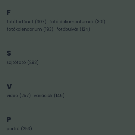
F
fotótörténet
(
307
)
fotó dokumentumok
(
301
)
fotókalendárium
(
193
)
fotóbulvár
(
124
)
S
sajtófotó
(
293
)
V
video
(
257
)
variációk
(
146
)
P
portré
(
253
)