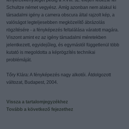
Schultze német
vegyész.
Amíg azonban nem alakul ki
társadalmi igény a camera obscura által rajzolt kép, a
valóságot
legteljesebben megközelítő ábrázolás
rögzítésére - a fényképezés feltalálása váratott magára.
Viszont
amint ez az igény társadalmi méretekben
jelentkezett, egyidejűleg, és egymástól függetlenül több
kutató
is megoldotta a képrögzítés technikai
problémáját.
Tőry Klára: A fényképezés nagy alkotói. Átdolgozott
változat, Budapest, 2004.
Vissza a tartalomjegyzékhez
Tovább a következő fejezethez