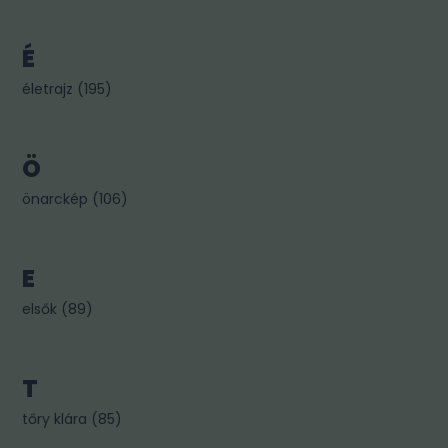
É
életrajz
(
195
)
Ö
önarckép
(
106
)
E
elsők
(
89
)
T
tőry klára
(
85
)