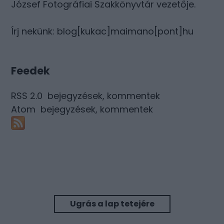
József Fotográfiai Szakkönyvtár vezetője.
Írj nekünk: blog[kukac]maimano[pont]hu
Feedek
RSS 2.0
bejegyzések
,
kommentek
Atom
bejegyzések
,
kommentek
Ugrás a lap tetejére