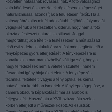
közvetlen hatásának rovására írják. A fotó valósághoz
való kötődését és a részletek rögzítésének
képességét
naturalizmussal azonosítják a felületesen ítélők.
Ha a
valóságábrázolás minél adekvátabb fejlődési folyamatát
végigkísérjük a festészetben,
kiderül, hogy nem a fotó
okozta a festészet naturalista stílusát. Joggal
megfordíthatjuk a tételt - a festészetben
a múlt század
első évtizedeire kialakult ábrázolási mód segítette elő a
fényképezés gyors elterjedését.
A fényképezésre is
vonatkozik a már-már közhellyé vált igazság, hogy a
nagy felfedezések nem a
véletlen születtei, hanem
társadalmi igény hívja őket életre. A fényképezés
technikai feltételeit, vagyis a
fény optikai és kémiai
hatását már korábban ismerték. A fényképezőgép őse, a
camera obscura
képalkotását már az arabok is
feljegyezték. Használata a XVII. század óta széles
körben elterjedt a
művészek között. Az ezüstsók
fényérzékenységét pedig a XVIII. sz. elején fedezte fel