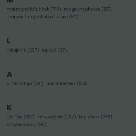
mai manó ház hírek
(
718
)
magnum photos
(
217
)
magyar fotográfiai múzeum
(
80
)
L
linkajánló
(
397
)
lapozó
(
97
)
A
a hét fotója
(
381
)
andré kertész
(
103
)
K
kiállítás
(
322
)
könyvajánló
(
267
)
kép párok
(
256
)
kincses károly
(
96
)