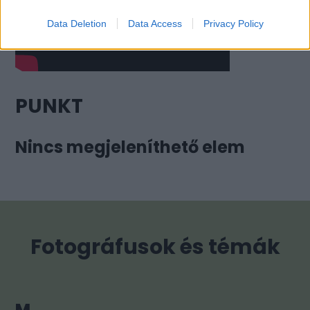
Data Deletion
Data Access
Privacy Policy
PUNKT
Nincs megjeleníthető elem
Fotográfusok és témák
M