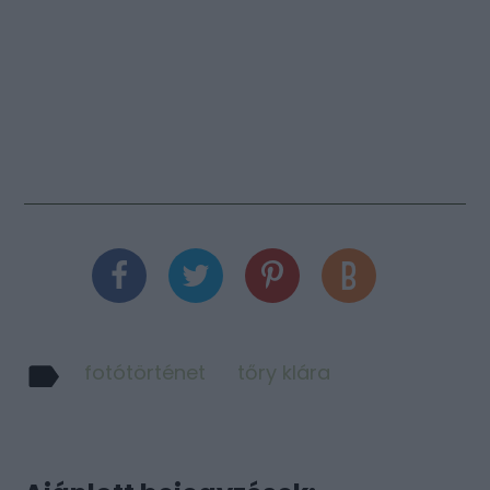
fotótörténet
tőry klára