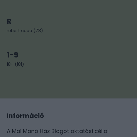
R
robert capa
(
78
)
1-9
18+
(
181
)
Információ
A Mai Manó Ház Blogot oktatási céllal