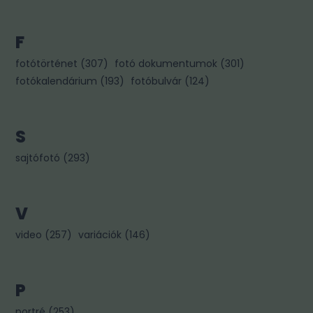
F
fotótörténet
(
307
)
fotó dokumentumok
(
301
)
fotókalendárium
(
193
)
fotóbulvár
(
124
)
S
sajtófotó
(
293
)
V
video
(
257
)
variációk
(
146
)
P
portré
(
253
)