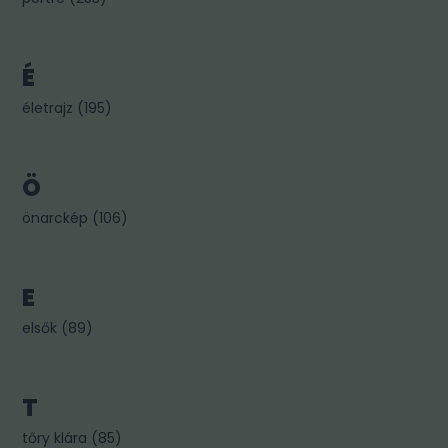
É
életrajz
(
195
)
Ö
önarckép
(
106
)
E
elsők
(
89
)
T
tőry klára
(
85
)