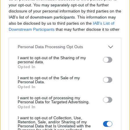
your opt-out. You may separately opt-out of the further
disclosure of your personal information by third parties on the
Taccsvonalon – Gaál Zoltán
IAB’s list of downstream participants. This information may
also be disclosed by us to third parties on the
IAB’s List of
megrázó sorozata az
Downstream Participants
that may further disclose it to other
otthontalanokról
third parties.
Please note that this website/app uses one or more Google
Personal Data Processing Opt Outs
Gaál Zoltán számos, hajléktalanokat ellátó
services and may gather and store information including but
központi intézményben, hajléktalanszállókon,
not limited to your visit or usage behaviour. You may click to
I want to opt-out of the Sharing of my
átmeneti szállásokon és nappali
personal data.
grant or deny consent to Google and its third-party tags to
Opted In
melegedőkben megfordult, miközben rendre
use your data for below specified purposes in below Google
consent section.
felkereste a
I want to opt-out of the Sale of my
Personal Data.
Opted In
I want to opt-out of processing my
Personal Data for Targeted Advertising.
Opted In
I want to opt-out of Collection, Use,
Retention, Sale, and/or Sharing of my
Personal Data that Is Unrelated with the
Purposes for which it was collected.