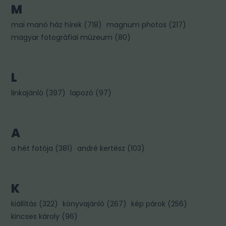
M
mai manó ház hírek
(
718
)
magnum photos
(
217
)
magyar fotográfiai múzeum
(
80
)
L
linkajánló
(
397
)
lapozó
(
97
)
A
a hét fotója
(
381
)
andré kertész
(
103
)
K
kiállítás
(
322
)
könyvajánló
(
267
)
kép párok
(
256
)
kincses károly
(
96
)