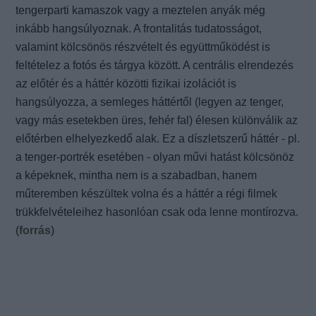
tengerparti kamaszok vagy a meztelen anyák még
inkább hangsúlyoznak. A frontalitás tudatosságot,
valamint kölcsönös részvételt és együttműködést is
feltételez a fotós és tárgya között. A centrális elrendezés
az előtér és a háttér közötti fizikai izolációt is
hangsúlyozza, a semleges háttértől (legyen az tenger,
vagy más esetekben üres, fehér fal) élesen különválik az
előtérben elhelyezkedő alak. Ez a díszletszerű háttér - pl.
a tenger-portrék esetében - olyan művi hatást kölcsönöz
a képeknek, mintha nem is a szabadban, hanem
műteremben készültek volna és a háttér a régi filmek
trükkfelvételeihez hasonlóan csak oda lenne montírozva.
(
forrás
)