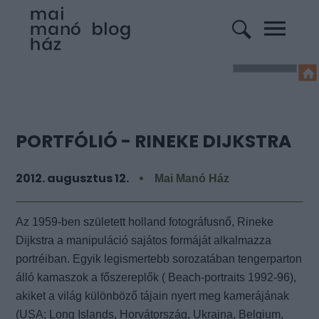
PORTFÓLIÓ - RINEKE DIJKSTRA
2012. augusztus 12.
Mai Manó Ház
Az 1959-ben született holland fotográfusnő, Rineke
Dijkstra a manipuláció sajátos formáját alkalmazza
portréiban. Egyik legismertebb sorozatában tengerparton
álló kamaszok a főszereplők ( Beach-portraits 1992-96),
akiket a világ különböző tájain nyert meg kamerájának
(USA; Long Islands, Horvátország, Ukrajna, Belgium,