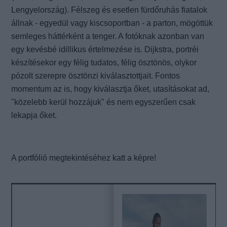
Lengyelország). Félszeg és esetlen fürdőruhás fiatalok
állnak - egyedül vagy kiscsoportban - a parton, mögöttük
semleges háttérként a tenger. A fotóknak azonban van
egy kevésbé idillikus értelmezése is. Dijkstra, portréi
készítésekor egy félig tudatos, félig ösztönös, olykor
pózolt szerepre ösztönzi kiválasztottjait. Fontos
momentum az is, hogy kiválasztja őket, utasításokat ad,
"közelebb kerül hozzájuk" és nem egyszerűen csak
lekapja őket.
A portfólió megtekintéséhez katt a képre!