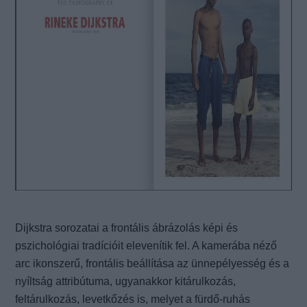
Dijkstra sorozatai a frontális ábrázolás képi és
pszichológiai tradícióit elevenítik fel. A kamerába néző
arc ikonszerű, frontális beállítása az ünnepélyesség és a
nyíltság attribútuma, ugyanakkor kitárulkozás,
feltárulkozás, levetkőzés is, melyet a fürdő-ruhás