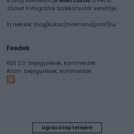
A blog szerkesztője
Baki László
a Pécsi
József Fotográfiai Szakkönyvtár vezetője.
Írj nekünk: blog[kukac]maimano[pont]hu
Feedek
RSS 2.0
bejegyzések
,
kommentek
Atom
bejegyzések
,
kommentek
Ugrás a lap tetejére