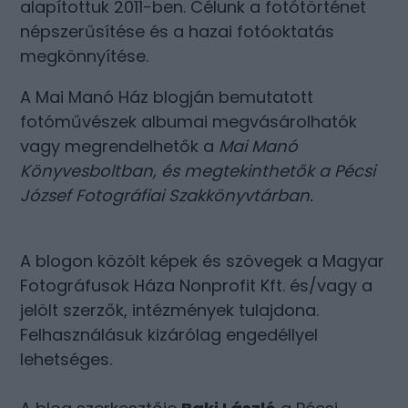
alapítottuk 2011-ben. Célunk a fotótörténet
népszerűsítése és a hazai fotóoktatás
megkönnyítése.
A Mai Manó Ház blogján bemutatott
fotóművészek albumai megvásárolhatók
vagy megrendelhetők a
Mai Manó
Könyvesboltban
, és megtekinthetők a
Pécsi
József Fotográfiai Szakkönyvtárban
.
A blogon közölt képek és szövegek a Magyar
Fotográfusok Háza Nonprofit Kft. és/vagy a
jelölt szerzők, intézmények tulajdona.
Felhasználásuk kizárólag engedéllyel
lehetséges.