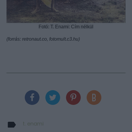
Fotó: T. Enami: Cím nélkül
(forrás: retronaut.co, fotomult.c3.hu)
t. enami