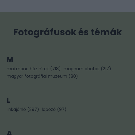
Fotográfusok és témák
M
mai manó ház hírek
(
718
)
magnum photos
(
217
)
magyar fotográfiai múzeum
(
80
)
L
linkajánló
(
397
)
lapozó
(
97
)
A