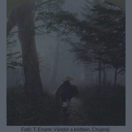
Fotó: T. Enami: Vándor a ködben, Chujenji