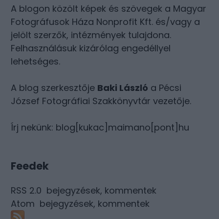
A blogon közölt képek és szövegek a Magyar
Fotográfusok Háza Nonprofit Kft. és/vagy a
jelölt szerzők, intézmények tulajdona.
Felhasználásuk kizárólag engedéllyel
lehetséges.
A blog szerkesztője
Baki László
a Pécsi
József Fotográfiai Szakkönyvtár vezetője.
Írj nekünk: blog[kukac]maimano[pont]hu
Feedek
RSS 2.0
bejegyzések
,
kommentek
Atom
bejegyzések
,
kommentek