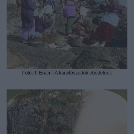
Fotó: T. Enami: A kagylószedők ebédelnek