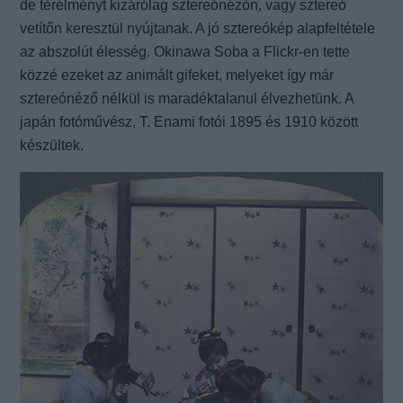
de térélményt kizárólag sztereónézőn, vagy sztereó
vetítőn keresztül nyújtanak. A jó sztereókép alapfeltétele
az abszolút élesség. Okinawa Soba a Flickr-en tette
közzé ezeket az animált gifeket, melyeket így már
sztereónéző nélkül is maradéktalanul élvezhetünk. A
japán fotóművész, T. Enami fotói 1895 és 1910 között
készültek.