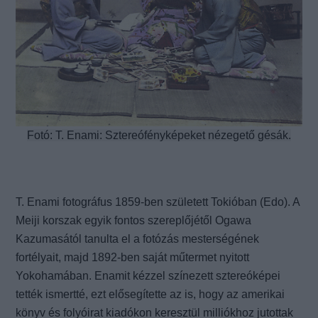
Fotó: T. Enami: Sztereófényképeket nézegető gésák.
T. Enami fotográfus 1859-ben született Tokióban (Edo). A
Meiji korszak egyik fontos szereplőjétől Ogawa
Kazumasától tanulta el a fotózás mesterségének
fortélyait, majd 1892-ben saját műtermet nyitott
Yokohamában. Enamit kézzel színezett sztereóképei
tették ismertté, ezt elősegítette az is, hogy az amerikai
könyv és folyóirat kiadókon keresztül milliókhoz jutottak