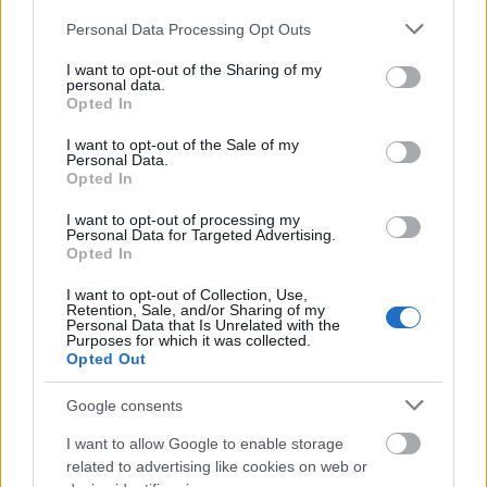
Please note that this website/app uses one or more Google
Personal Data Processing Opt Outs
services and may gather and store information including but
not limited to your visit or usage behaviour. You may click to
I want to opt-out of the Sharing of my
personal data.
A képek, amelyek soha nem
grant or deny consent to Google and its third-party tags to
Opted In
use your data for below specified purposes in below Google
léteztek: AI-val
consent section.
I want to opt-out of the Sale of my
Personal Data.
rekonstruálták Robert Capa
Opted In
hiányzó felvételeit
I want to opt-out of processing my
Personal Data for Targeted Advertising.
Pontosan nyolcvankét évvel ezelőtt, 1944.
Opted In
június 6-án reggel születtek meg a háborús
I want to opt-out of Collection, Use,
fotográfia legmeghatározóbb felvételei:
Retention, Sale, and/or Sharing of my
Personal Data that Is Unrelated with the
Robert Capa 106 képet készített a
Purposes for which it was collected.
normandiai
Opted Out
Google consents
I want to allow Google to enable storage
related to advertising like cookies on web or