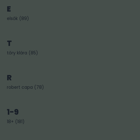
E
elsők
(
89
)
T
tőry klára
(
85
)
R
robert capa
(
78
)
1-9
18+
(
181
)