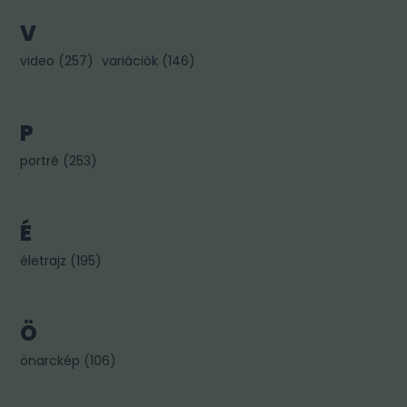
V
video
(
257
)
variációk
(
146
)
P
portré
(
253
)
É
életrajz
(
195
)
Ö
önarckép
(
106
)