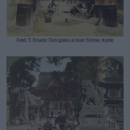
Fotó: T. Enami: Torii gates at Inari Shrine, Kyoto