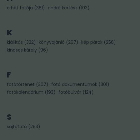
a hét fotója
(
381
)
andré kertész
(
103
)
K
kiállítás
(
322
)
könyvajánló
(
267
)
kép párok
(
256
)
kincses károly
(
96
)
F
fotótörténet
(
307
)
fotó dokumentumok
(
301
)
fotókalendárium
(
193
)
fotóbulvár
(
124
)
S
sajtófotó
(
293
)