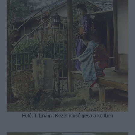
Fotó: T. Enami: Kezet mosó gésa a kertben