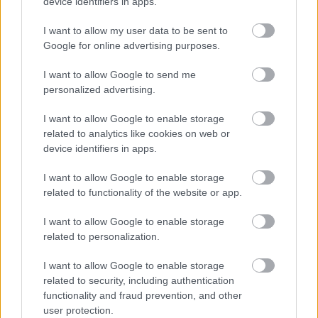
device identifiers in apps.
I want to allow my user data to be sent to
Google for online advertising purposes.
I want to allow Google to send me
personalized advertising.
I want to allow Google to enable storage
related to analytics like cookies on web or
device identifiers in apps.
I want to allow Google to enable storage
related to functionality of the website or app.
I want to allow Google to enable storage
Évtizedek után kerültek elő
related to personalization.
egy magyar fotográfus
I want to allow Google to enable storage
elveszettnek hitt fényképei
related to security, including authentication
functionality and fraud prevention, and other
Egy amerikai bolhapiacon bukkantak fel Nora
user protection.