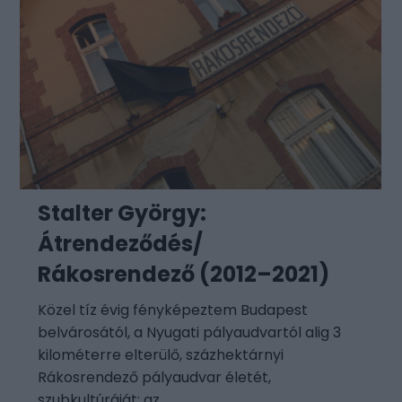
Stalter György:
Átrendeződés/
Rákosrendező (2012–2021)
Közel tíz évig fényképeztem Budapest
belvárosától, a Nyugati pályaudvartól alig 3
kilométerre elterülő, százhektárnyi
Rákosrendező pályaudvar életét,
szubkultúráját: az