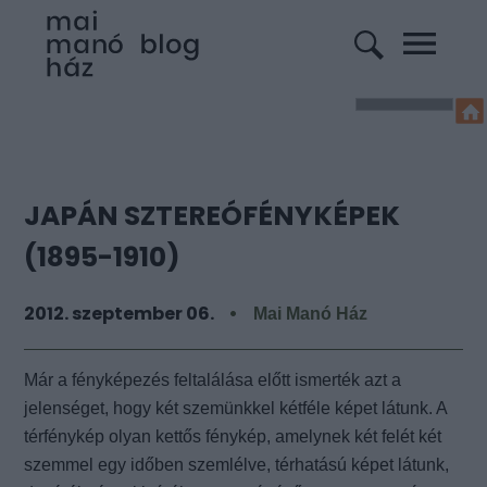
JAPÁN SZTEREÓFÉNYKÉPEK
(1895-1910)
2012. szeptember 06.
Mai Manó Ház
Már a fényképezés feltalálása előtt ismerték azt a
jelenséget, hogy két szemünkkel kétféle képet látunk. A
térfénykép olyan kettős fénykép, amelynek két felét két
szemmel egy időben szemlélve, térhatású képet látunk,