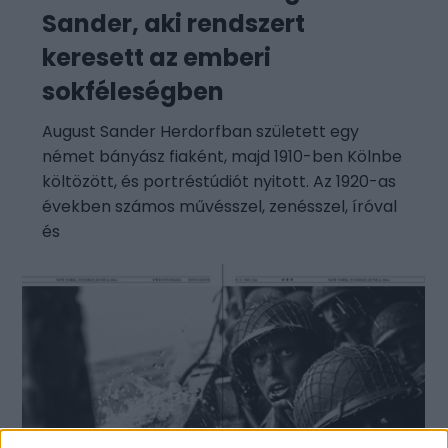
Sander, aki rendszert
keresett az emberi
sokféleségben
August Sander Herdorfban született egy
német bányász fiaként, majd 1910-ben Kölnbe
költözött, és portréstúdiót nyitott. Az 1920-as
években számos művésszel, zenésszel, íróval
és