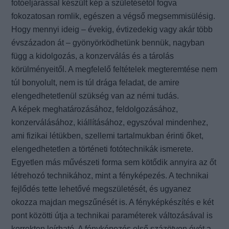
fotóeljárással készült kép a születésétől fogva
fokozatosan romlik, egészen a végső megsemmisülésig.
Hogy mennyi ideig – évekig, évtizedekig vagy akár több
évszázadon át – gyönyörködhetünk bennük, nagyban
függ a kidolgozás, a konzerválás és a tárolás
körülményeitől. A megfelelő feltételek megteremtése nem
túl bonyolult, nem is túl drága feladat, de amire
elengedhetetlenül szükség van az némi tudás.
A képek meghatározásához, feldolgozásához,
konzerválásához, kiállításához, egyszóval mindenhez,
ami fizikai létükben, szellemi tartalmukban érinti őket,
elengedhetetlen a történeti fotótechnikák ismerete.
Egyetlen más művészeti forma sem kötődik annyira az őt
létrehozó technikához, mint a fényképezés. A technikai
fejlődés tette lehetővé megszületését, és ugyanez
okozza majdan megszűnését is. A fényképkészítés e két
pont közötti útja a technikai paraméterek változásával is
korrekten leírható. A fényképezés első százötven évét a