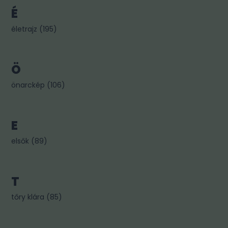
É
életrajz
(
195
)
Ö
önarckép
(
106
)
E
elsők
(
89
)
T
tőry klára
(
85
)