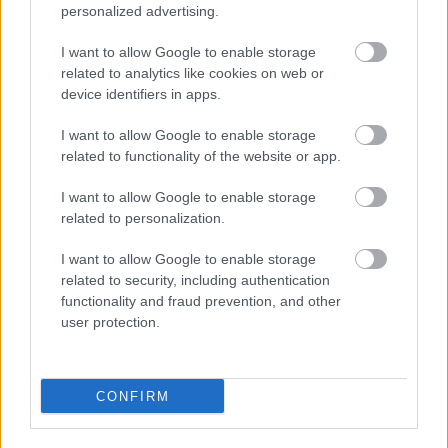
Magyar sikerek az idei
personalized advertising.
iPhone Photography Awards
I want to allow Google to enable storage
pályázatán
related to analytics like cookies on web or
device identifiers in apps.
Az iPhone Photography Awards (IPPAWARDS)
I want to allow Google to enable storage
kihirdette 19. alkalommal megrendezett
related to functionality of the website or app.
nemzetközi fotópályázatának eredményeit. A
fődíjat, a Grand Prix Photographer of the Year
I want to allow Google to enable storage
címet a
related to personalization.
I want to allow Google to enable storage
related to security, including authentication
functionality and fraud prevention, and other
user protection.
Aktuális kiállításaink
CONFIRM