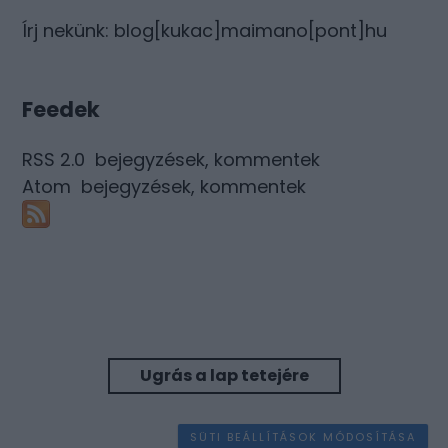
Írj nekünk: blog[kukac]maimano[pont]hu
Feedek
RSS 2.0
bejegyzések
,
kommentek
Atom
bejegyzések
,
kommentek
Ugrás a lap tetejére
SÜTI BEÁLLÍTÁSOK MÓDOSÍTÁSA