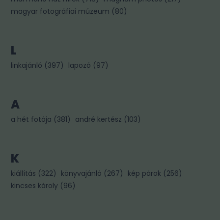
magyar fotográfiai múzeum
(
80
)
L
linkajánló
(
397
)
lapozó
(
97
)
A
a hét fotója
(
381
)
andré kertész
(
103
)
K
kiállítás
(
322
)
könyvajánló
(
267
)
kép párok
(
256
)
kincses károly
(
96
)