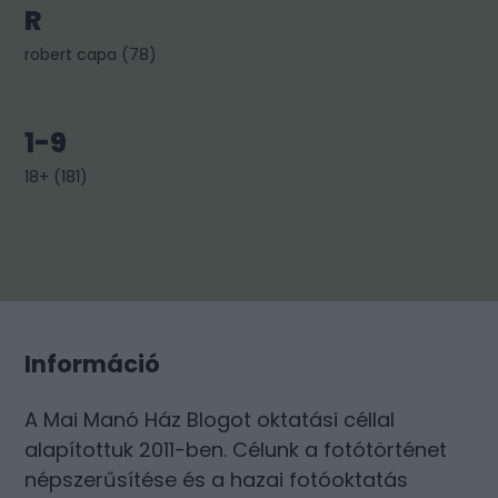
R
robert capa
(
78
)
1-9
18+
(
181
)
Információ
A Mai Manó Ház Blogot oktatási céllal
alapítottuk 2011-ben. Célunk a fotótörténet
népszerűsítése és a hazai fotóoktatás