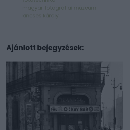
magyar fotográfiai múzeum
kincses károly
Ajánlott bejegyzések: