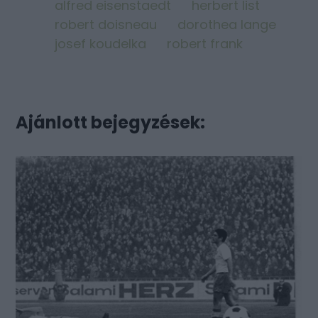
alfred eisenstaedt
herbert list
robert doisneau
dorothea lange
josef koudelka
robert frank
Ajánlott bejegyzések: