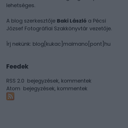
lehetséges.
A blog szerkesztője
Baki László
a Pécsi
József Fotográfiai Szakkönyvtár vezetője.
Írj nekünk: blog[kukac]maimano[pont]hu
Feedek
RSS 2.0
bejegyzések
,
kommentek
Atom
bejegyzések
,
kommentek