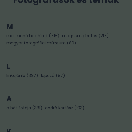
M
mai manó ház hírek
(
718
)
magnum photos
(
217
)
magyar fotográfiai múzeum
(
80
)
L
linkajánló
(
397
)
lapozó
(
97
)
A
a hét fotója
(
381
)
andré kertész
(
103
)
K