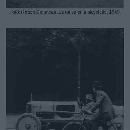
Fotó: Robert Doisneau: Le roi soleil à bicyclette, 1949.