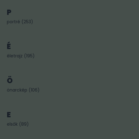
P
portré
(
253
)
É
életrajz
(
195
)
Ö
önarckép
(
106
)
E
elsők
(
89
)