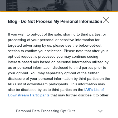
Blog -
Do Not Process My Personal Information
Fotó: Robert Frank: 6 Day Bicycle Race, Madison
Square Garden, March 1959.
If you wish to opt-out of the sale, sharing to third parties, or
processing of your personal or sensitive information for
targeted advertising by us, please use the below opt-out
section to confirm your selection. Please note that after your
opt-out request is processed you may continue seeing
interest-based ads based on personal information utilized by
us or personal information disclosed to third parties prior to
your opt-out. You may separately opt-out of the further
disclosure of your personal information by third parties on the
IAB’s list of downstream participants. This information may
also be disclosed by us to third parties on the
IAB’s List of
Downstream Participants
that may further disclose it to other
third parties.
Please note that this website/app uses one or more Google
Personal Data Processing Opt Outs
services and may gather and store information including but