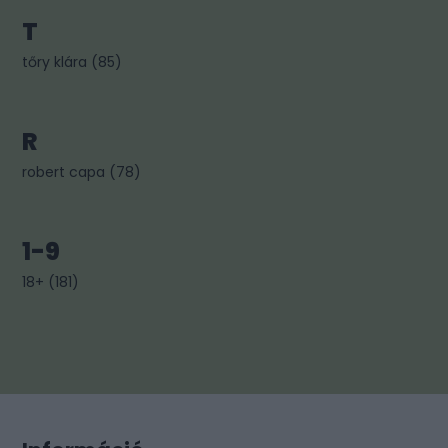
T
tőry klára
(
85
)
R
robert capa
(
78
)
1-9
18+
(
181
)