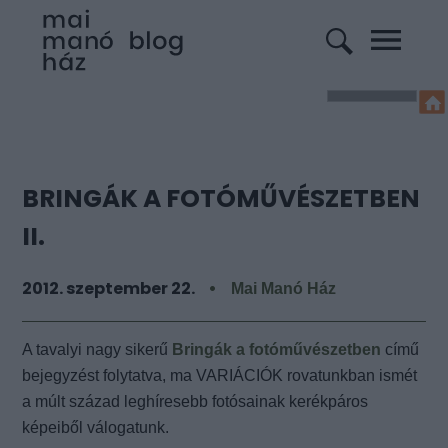
BRINGÁK A FOTÓMŰVÉSZETBEN
II.
2012. szeptember 22.
Mai Manó Ház
A tavalyi nagy sikerű
Bringák a fotóművészetben
című
bejegyzést folytatva, ma VARIÁCIÓK rovatunkban ismét
a
múlt század leghíresebb fotósainak
kerékpáros
képeiből válogatunk.