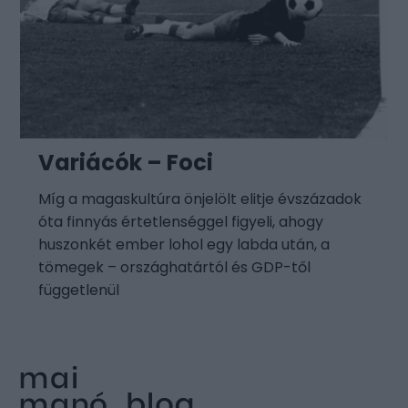
Variácók – Foci
Míg a magaskultúra önjelölt elitje évszázadok
óta finnyás értetlenséggel figyeli, ahogy
huszonkét ember lohol egy labda után, a
tömegek – országhatártól és GDP-től
függetlenül