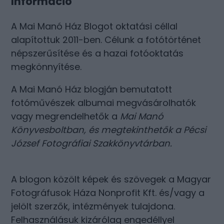
Információ
A Mai Manó Ház Blogot oktatási céllal
alapítottuk 2011-ben. Célunk a fotótörténet
népszerűsítése és a hazai fotóoktatás
megkönnyítése.
A Mai Manó Ház blogján bemutatott
fotóművészek albumai megvásárolhatók
vagy megrendelhetők a
Mai Manó
Könyvesboltban
, és megtekinthetők a
Pécsi
József Fotográfiai Szakkönyvtárban
.
A blogon közölt képek és szövegek a Magyar
Fotográfusok Háza Nonprofit Kft. és/vagy a
jelölt szerzők, intézmények tulajdona.
Felhasználásuk kizárólag engedéllyel