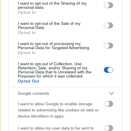
not limited to your visit or usage behaviour. You may click to
I want to opt-out of the Sharing of my
personal data.
grant or deny consent to Google and its third-party tags to
Opted In
use your data for below specified purposes in below Google
consent section.
I want to opt-out of the Sale of my
Personal Data.
Opted In
I want to opt-out of processing my
Personal Data for Targeted Advertising.
Opted In
Fotó: André Kertész: Berges de la Seine, 1928.
I want to opt-out of Collection, Use,
Retention, Sale, and/or Sharing of my
Personal Data that Is Unrelated with the
Purposes for which it was collected.
Opted Out
Google consents
I want to allow Google to enable storage
related to advertising like cookies on web or
device identifiers in apps.
I want to allow my user data to be sent to