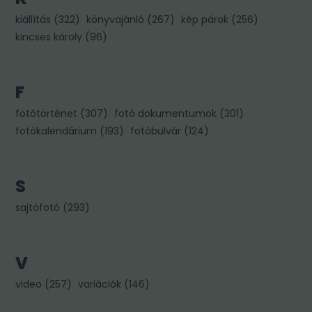
kiállítás
(
322
)
könyvajánló
(
267
)
kép párok
(
256
)
kincses károly
(
96
)
F
fotótörténet
(
307
)
fotó dokumentumok
(
301
)
fotókalendárium
(
193
)
fotóbulvár
(
124
)
S
sajtófotó
(
293
)
V
video
(
257
)
variációk
(
146
)