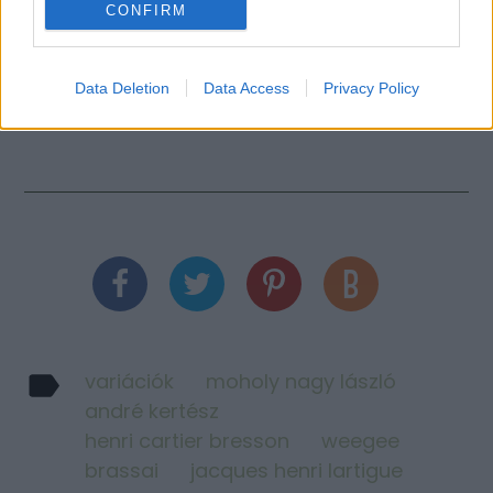
CONFIRM
Data Deletion
Data Access
Privacy Policy
Robert Capa Tour de France sorozatát
ITT
találjátok.
variációk
moholy nagy lászló
andré kertész
henri cartier bresson
weegee
brassai
jacques henri lartigue