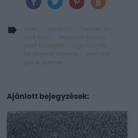
video
variációk
herbert list
rené burri
magnum photos
josef koudelka
inge morath
ferdinando scianna
john vink
guy le querrec
Ajánlott bejegyzések: