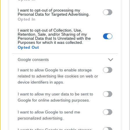
Hogyan szúrjuk ki a hamis
MI-fotókat?
I want to opt-out of processing my
Personal Data for Targeted Advertising.
Opted In
Hany Farid amerikai alkalmazott matematikus
és számítógéptudós harminc éve foglalkozik
I want to opt-out of Collection, Use,
Retention, Sale, and/or Sharing of my
digitális képek és videók elemzésével és
Personal Data that Is Unrelated with the
Purposes for which it was collected.
hitelesítésével. A Berkeley Egyetem
Opted Out
Google consents
I want to allow Google to enable storage
related to advertising like cookies on web or
device identifiers in apps.
I want to allow my user data to be sent to
Google for online advertising purposes.
I want to allow Google to send me
personalized advertising.
I want to allow Google to enable storage