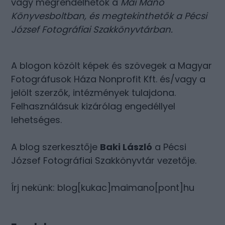
vagy megrendelhetők a
Mai Manó
Könyvesboltban
, és megtekinthetők a
Pécsi
József Fotográfiai Szakkönyvtárban
.
A blogon közölt képek és szövegek a Magyar
Fotográfusok Háza Nonprofit Kft. és/vagy a
jelölt szerzők, intézmények tulajdona.
Felhasználásuk kizárólag engedéllyel
lehetséges.
A blog szerkesztője
Baki László
a Pécsi
József Fotográfiai Szakkönyvtár vezetője.
Írj nekünk: blog[kukac]maimano[pont]hu