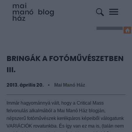
BRINGÁK A FOTÓMŰVÉSZETBEN
III.
2013. április 20.
Mai Manó Ház
Immár hagyománnyá vált, hogy a Critical Mass
felvonulás alkalmából a Mai Manó Ház blogján,
népszerű fotóművészek kerékpáros képeiből válogatunk
VARIÁCIÓK rovatunkba. És így van ez ma is, (talán nem