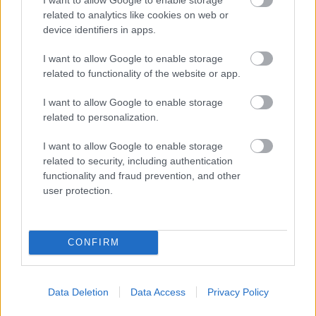
related to analytics like cookies on web or
device identifiers in apps.
I want to allow Google to enable storage
related to functionality of the website or app.
Több mint tízezren látták
I want to allow Google to enable storage
related to personalization.
már Frida Kahlo évtizedekig
elzárt fotógyűjteményét a
I want to allow Google to enable storage
related to security, including authentication
Mai Manó Házban
functionality and fraud prevention, and other
user protection.
10.000 feletti kíváncsi tekintetet vonzott már
a Frida Kahlo fotógyűjteménye című kiállítás
a Mai Manó Házban, mely a mexikói
CONFIRM
művésznő, popkulturális ikon életének rejtett
Data Deletion
Data Access
Privacy Policy