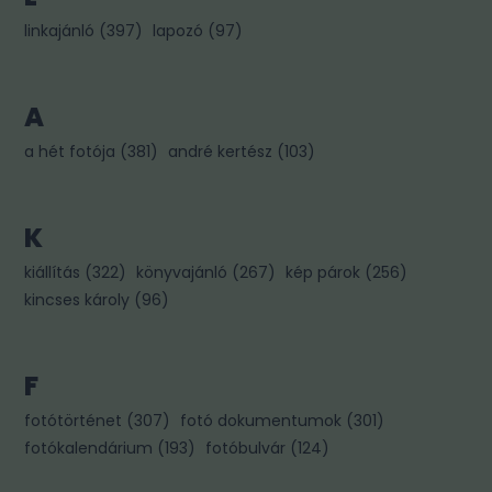
linkajánló
(
397
)
lapozó
(
97
)
A
a hét fotója
(
381
)
andré kertész
(
103
)
K
kiállítás
(
322
)
könyvajánló
(
267
)
kép párok
(
256
)
kincses károly
(
96
)
F
fotótörténet
(
307
)
fotó dokumentumok
(
301
)
fotókalendárium
(
193
)
fotóbulvár
(
124
)