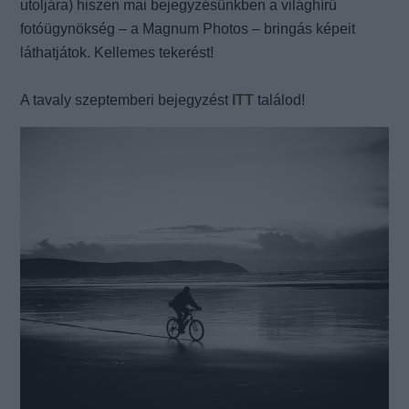
utoljára) hiszen mai bejegyzésünkben a világhírű
fotóügynökség – a Magnum Photos – bringás képeit
láthatjátok.
Kellemes tekerést!
A tavaly szeptemberi bejegyzést
ITT
találod!