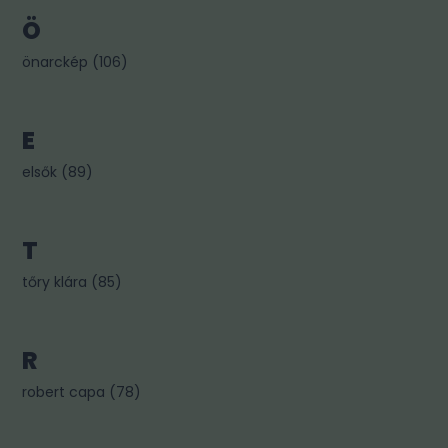
Ö
önarckép
(
106
)
E
elsők
(
89
)
T
tőry klára
(
85
)
R
robert capa
(
78
)