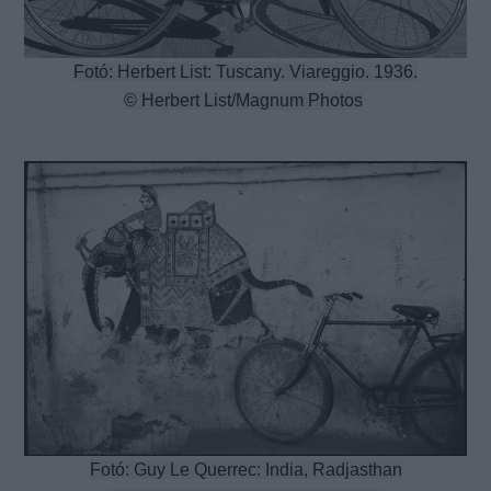
Fotó: Herbert List: Tuscany. Viareggio. 1936.
© Herbert List/Magnum Photos
Fotó: Guy Le Querrec: India, Radjasthan