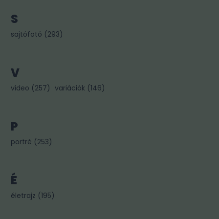
S
sajtófotó
(
293
)
V
video
(
257
)
variációk
(
146
)
P
portré
(
253
)
É
életrajz
(
195
)