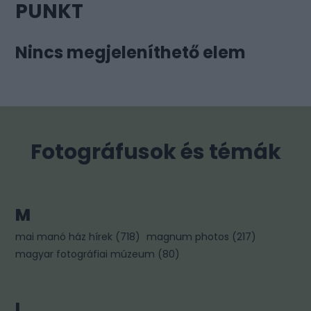
PUNKT
Nincs megjeleníthető elem
Fotográfusok és témák
M
mai manó ház hírek
(
718
)
magnum photos
(
217
)
magyar fotográfiai múzeum
(
80
)
L