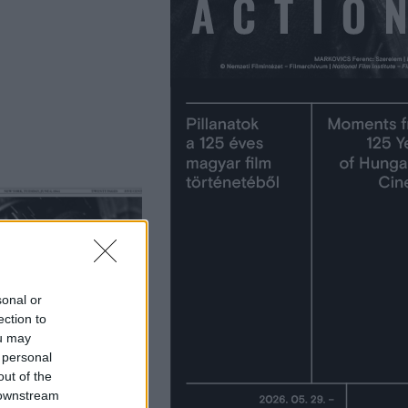
sonal or
ection to
ou may
 personal
out of the
 downstream