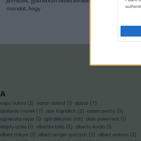
jelmezek, gyerekkori tévés emlékek, és az a bizonyos
authenti
mondat, hogy
A
aapo huhta
(
2
)
aaron siskind
(
1
)
abbas
(
7
)
abelardo morell
(
7
)
abe frajndlich
(
3
)
adam pretty
(
3
)
agnieszka rayss
(
1
)
ajándékötlet
(
69
)
alain paiement
(
1
)
alapfy attila
(
1
)
albertini béla
(
5
)
alberto korda
(
1
)
albert meyer
(
1
)
albert renger-patzsch
(
3
)
albert watson
(
3
)