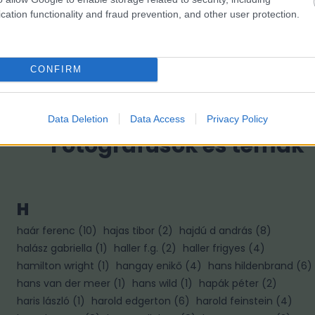
cation functionality and fraud prevention, and other user protection.
CONFIRM
Data Deletion
Data Access
Privacy Policy
Fotográfusok és témák
H
haár ferenc
(
10
)
hajas tibor
(
2
)
hajdú d andrás
(
8
)
halász gabriella
(
1
)
haller f.g.
(
2
)
haller frigyes
(
4
)
hamilton wright
(
1
)
hangay enikő
(
4
)
hans hildenbrand
(
6
)
hans van der meer
(
1
)
hans wild
(
1
)
hapák péter
(
2
)
haris lászló
(
1
)
harold edgerton
(
6
)
harold feinstein
(
4
)