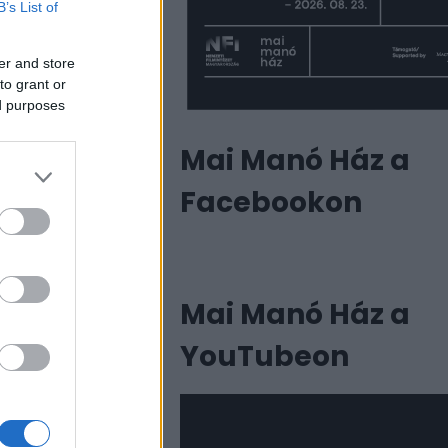
B’s List of
er and store
to grant or
ed purposes
 léteztek:
Mai Manó Ház a
ert Capa
Facebookon
június 6-án
Mai Manó Ház a
a 106 képet
YouTubeon