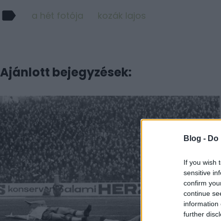
a hét fotója
kozák lajos
Ajánlott bejegyzések:
Blog -
Do 
If you wish 
sensitive in
confirm you
continue se
information 
further disc