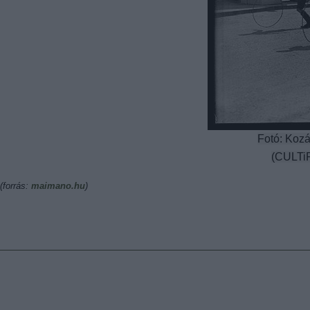
Fotó: Kozá
(CULTiR
(forrás:
maimano.hu
)
Tetszik