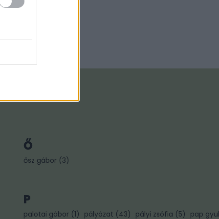
Ő
ősz gábor
(
3
)
P
palotai gábor
(
1
)
pályázat
(
43
)
pályi zsófia
(
5
)
pap gyu