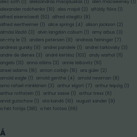
alec soth
(
1
)
aleksandras macijauskas
(
1
)
alen macweeney
(
1
)
alexander rodchenko
(
10
)
alex majoli
(
2
)
alföldy flóra
(
1
)
alfred eisenstaedt
(
52
)
alfred stieglitz
(
8
)
alfred wertheimer
(
1
)
alice springs
(
4
)
alison jackson
(
2
)
almási lászló
(
3
)
alvin langdon coburn
(
1
)
amy arbus
(
3
)
an-my le
(
1
)
anders petersen
(
9
)
andreas feininger
(
7
)
andreas gursky
(
9
)
andrei pandele
(
1
)
andrei tarkovsky
(
3
)
andre de dienes
(
3
)
andré kertész
(
103
)
andy warhol
(
11
)
angelo
(
13
)
anna atkins
(
3
)
annie leibovitz
(
51
)
ansel adams
(
16
)
anton corbijn
(
15
)
ara güler
(
2
)
arnold eagle
(
1
)
arnold genthe
(
4
)
arnold newman
(
8
)
arno rafael minkkinen
(
3
)
arthur elgort
(
7
)
arthur leipzig
(
1
)
arthur rothstein
(
1
)
arthur sasse
(
1
)
arthur tress
(
6
)
arvid gutschow
(
1
)
ata kandó
(
10
)
august sander
(
9
)
a hét fotója
(
381
)
a hét fotósa
(
69
)
Á