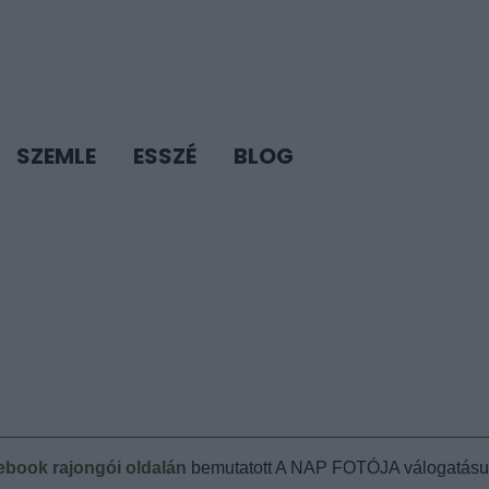
SZEMLE
ESSZÉ
BLOG
book rajongói oldalán
bemutatott A NAP FOTÓJA válogatásun