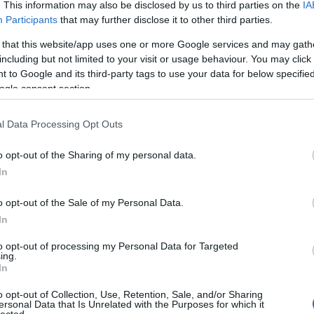
. This information may also be disclosed by us to third parties on the
IA
Participants
that may further disclose it to other third parties.
 that this website/app uses one or more Google services and may gath
including but not limited to your visit or usage behaviour. You may click 
 to Google and its third-party tags to use your data for below specifi
ogle consent section.
A képek, amelyek soha nem
l Data Processing Opt Outs
AI-val rekonstruálták Rob
yás
hiányzó felvételeit
gy
o opt-out of the Sharing of my personal data.
In
Pontosan nyolcvankét évvel ezelőtt, 1944. 
reggel születtek meg a háborús fotográfia
o opt-out of the Sale of my Personal Data.
legmeghatározóbb felvételei: Robert Cap
In
készített a normandiai
to opt-out of processing my Personal Data for Targeted
ing.
In
o opt-out of Collection, Use, Retention, Sale, and/or Sharing
ersonal Data that Is Unrelated with the Purposes for which it
lected.