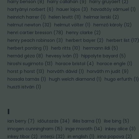
harry benson
(
8
)
harry callahan
(
9
)
harry gruyaert
(
2
)
hartyányi norbert
(
6
)
hauer lajos
(
3
)
havadtőy sámuel
(
1
)
heinrich harrer
(
1
)
helen levitt
(
11
)
helmar lerski
(
2
)
helmut newton
(
32
)
helmut völter
(
1
)
hemző károly
(
12
)
henri cartier bresson
(
78
)
henry clarke
(
2
)
henry peach robinson
(
3
)
herbert bayer
(
2
)
herbert list
(
17
herbert ponting
(
1
)
herb ritts
(
10
)
hermann ildi
(
5
)
hernád géza
(
8
)
hevesy iván
(
1
)
hippolyte bayard
(
5
)
hiroshi sugimoto
(
13
)
horace bristol
(
4
)
horace engle
(
1
)
horst p horst
(
13
)
horváth dávid
(
1
)
horváth m judit
(
9
)
hossala tamás
(
1
)
hugh welch diamond
(
1
)
hugo erfurth
(
1
)
huszti istván
(
1
)
I
ian berry
(
7
)
időutazás
(
34
)
illés barna
(
1
)
ilse bing
(
5
)
imogen cunningham
(
15
)
inge morath
(
14
)
inkey alice
(
3
)
inkey tibor
(
2
)
interjú
(
32
)
in english
(
1
)
irina popova
(
2
)