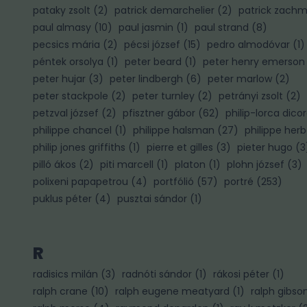
pataky zsolt
(
2
)
patrick demarchelier
(
2
)
patrick zach
paul almasy
(
10
)
paul jasmin
(
1
)
paul strand
(
8
)
pecsics mária
(
2
)
pécsi józsef
(
15
)
pedro almodóvar
(
1
)
péntek orsolya
(
1
)
peter beard
(
1
)
peter henry emerson
peter hujar
(
3
)
peter lindbergh
(
6
)
peter marlow
(
2
)
)
peter stackpole
(
2
)
peter turnley
(
2
)
petrányi zsolt
(
2
)
petzval józsef
(
2
)
pfisztner gábor
(
62
)
philip-lorca dico
philippe chancel
(
1
)
philippe halsman
(
27
)
philippe herb
philip jones griffiths
(
1
)
pierre et gilles
(
3
)
pieter hugo
(
3
pilló ákos
(
2
)
piti marcell
(
1
)
platon
(
1
)
plohn józsef
(
3
)
polixeni papapetrou
(
4
)
portfólió
(
57
)
portré
(
253
)
puklus péter
(
4
)
pusztai sándor
(
1
)
R
radisics milán
(
3
)
radnóti sándor
(
1
)
rákosi péter
(
1
)
ralph crane
(
10
)
ralph eugene meatyard
(
1
)
ralph gibso