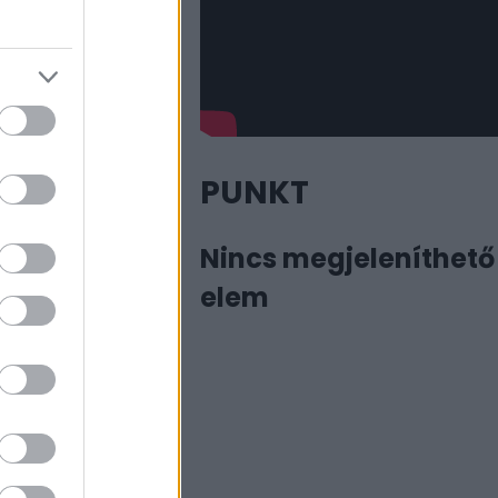
PUNKT
Nincs megjeleníthető
elem
a fotóval
vezetője TikTok
saládinak tűnő
zösségi