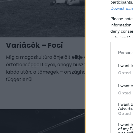
participants
Downstream 
Please note
information 
deny consent
in below Go
Variácók – Foci
Persona
Míg a magaskultúra önjelölt elitje évszázadok óta finn
értetlenséggel figyeli, ahogy huszonkét ember lohol e
I want t
labda után, a tömegek – országhatártól és GDP-től
Opted 
függetlenül
I want t
Opted 
I want 
Advertis
Opted 
I want t
of my P
was col