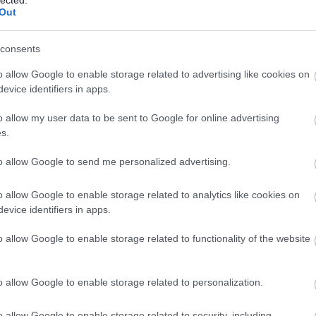
Out
consents
o allow Google to enable storage related to advertising like cookies on
evice identifiers in apps.
o allow my user data to be sent to Google for online advertising
s.
to allow Google to send me personalized advertising.
o allow Google to enable storage related to analytics like cookies on
evice identifiers in apps.
Valami nem stimmel ezzel 
o allow Google to enable storage related to functionality of the website
Dr. Dean Jackson biológus és a BBC műsor
videójának köszönhetően egy egyszerű, c
képe
o allow Google to enable storage related to personalization.
gyerekportré kering most világszerte a kö
csa
o allow Google to enable storage related to security, including