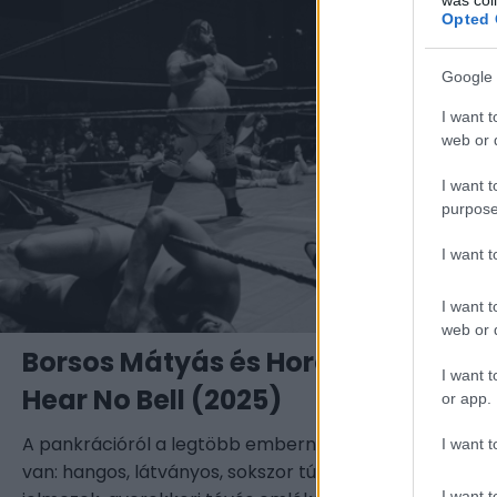
Opted 
Google 
I want t
web or d
I want t
purpose
I want 
I want t
web or d
Borsos Mátyás és Horesnyi Máté: I
I want t
Hear No Bell (2025)
or app.
A pankrációról a legtöbb embernek elég határozott 
I want t
van: hangos, látványos, sokszor túljátszott bunyók, fur
I want t