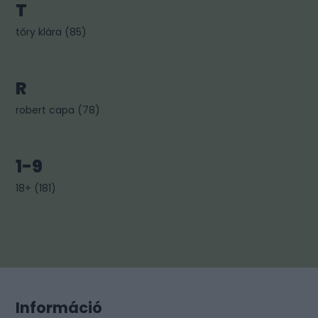
T
tőry klára
(
85
)
R
robert capa
(
78
)
1-9
18+
(
181
)
Információ