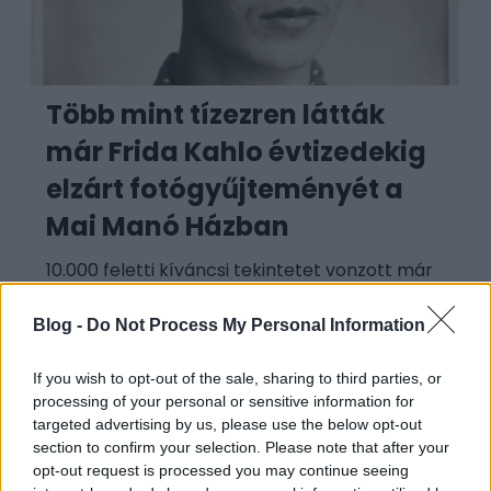
Több mint tízezren látták
már Frida Kahlo évtizedekig
elzárt fotógyűjteményét a
Mai Manó Házban
10.000 feletti kíváncsi tekintetet vonzott már
a Frida Kahlo fotógyűjteménye című kiállítás
a Mai Manó Házban, mely a mexikói
Blog -
Do Not Process My Personal Information
művésznő, popkulturális ikon életének rejtett
If you wish to opt-out of the sale, sharing to third parties, or
processing of your personal or sensitive information for
targeted advertising by us, please use the below opt-out
section to confirm your selection. Please note that after your
opt-out request is processed you may continue seeing