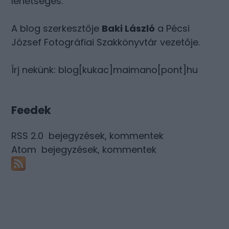
lehetséges.
A blog szerkesztője
Baki László
a Pécsi
József Fotográfiai Szakkönyvtár vezetője.
Írj nekünk: blog[kukac]maimano[pont]hu
Feedek
RSS 2.0
bejegyzések
,
kommentek
Atom
bejegyzések
,
kommentek