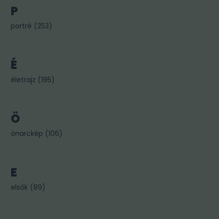
P
portré
(
253
)
É
életrajz
(
195
)
Ö
önarckép
(
106
)
E
elsők
(
89
)