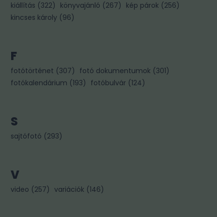
kiállítás
(
322
)
könyvajánló
(
267
)
kép párok
(
256
)
kincses károly
(
96
)
F
fotótörténet
(
307
)
fotó dokumentumok
(
301
)
fotókalendárium
(
193
)
fotóbulvár
(
124
)
S
sajtófotó
(
293
)
V
video
(
257
)
variációk
(
146
)