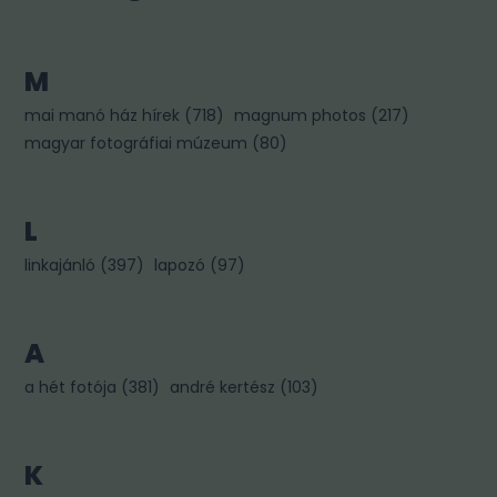
M
mai manó ház hírek
(
718
)
magnum photos
(
217
)
magyar fotográfiai múzeum
(
80
)
L
linkajánló
(
397
)
lapozó
(
97
)
A
a hét fotója
(
381
)
andré kertész
(
103
)
K