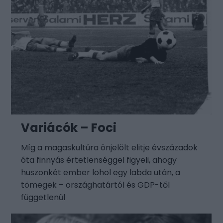
Variácók – Foci
Míg a magaskultúra önjelölt elitje évszázadok
óta finnyás értetlenséggel figyeli, ahogy
huszonkét ember lohol egy labda után, a
tömegek – országhatártól és GDP-től
függetlenül