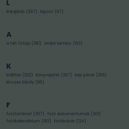
L
linkajánló
(
397
)
lapozó
(
97
)
A
a hét fotója
(
381
)
andré kertész
(
103
)
K
kiállítás
(
322
)
könyvajánló
(
267
)
kép párok
(
256
)
kincses károly
(
96
)
F
fotótörténet
(
307
)
fotó dokumentumok
(
301
)
fotókalendárium
(
193
)
fotóbulvár
(
124
)