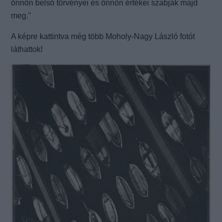
önnön belső törvényei és önnön értékei szabják majd
meg."
A képre kattintva még több Moholy-Nagy László fotót
láthattok!