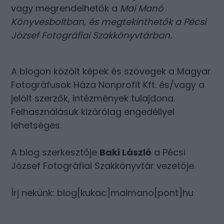
vagy megrendelhetők a
Mai Manó
Könyvesboltban
, és megtekinthetők a
Pécsi
József Fotográfiai Szakkönyvtárban
.
A blogon közölt képek és szövegek a Magyar
Fotográfusok Háza Nonprofit Kft. és/vagy a
jelölt szerzők, intézmények tulajdona.
Felhasználásuk kizárólag engedéllyel
lehetséges.
A blog szerkesztője
Baki László
a Pécsi
József Fotográfiai Szakkönyvtár vezetője.
Írj nekünk: blog[kukac]maimano[pont]hu