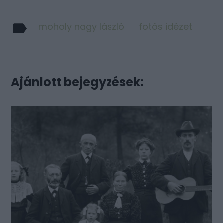
moholy nagy lászló
fotós idézet
Ajánlott bejegyzések: