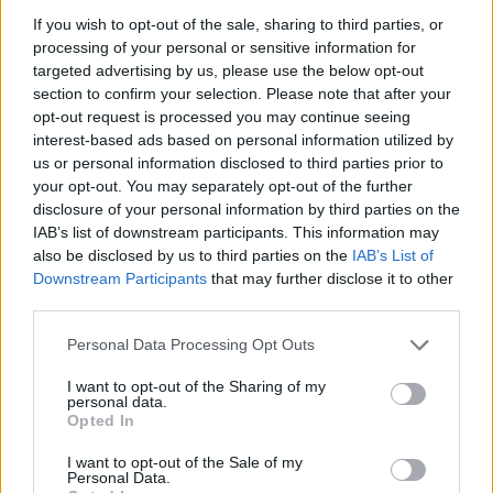
Az okostelefonok elterjedése az elmúlt másfél
If you wish to opt-out of the sale, sharing to third parties, or
processing of your personal or sensitive information for
évtizedben gyökeresen megváltoztatta a
targeted advertising by us, please use the below opt-out
fotózást. A fejlett kamerarendszerek és
section to confirm your selection. Please note that after your
képszerkesztő alkalmazások révén ma már
opt-out request is processed you may continue seeing
bárki képes
interest-based ads based on personal information utilized by
us or personal information disclosed to third parties prior to
your opt-out. You may separately opt-out of the further
disclosure of your personal information by third parties on the
IAB’s list of downstream participants. This information may
also be disclosed by us to third parties on the
IAB’s List of
Downstream Participants
that may further disclose it to other
third parties.
Aktuális kiállításaink
Please note that this website/app uses one or more Google
Personal Data Processing Opt Outs
services and may gather and store information including but
not limited to your visit or usage behaviour. You may click to
I want to opt-out of the Sharing of my
personal data.
grant or deny consent to Google and its third-party tags to
Opted In
use your data for below specified purposes in below Google
consent section.
I want to opt-out of the Sale of my
Personal Data.