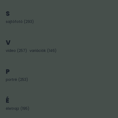
S
sajtófotó
(
293
)
V
video
(
257
)
variációk
(
146
)
P
portré
(
253
)
É
életrajz
(
195
)