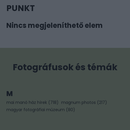
PUNKT
Nincs megjeleníthető elem
Fotográfusok és témák
M
mai manó ház hírek
(
718
)
magnum photos
(
217
)
magyar fotográfiai múzeum
(
80
)