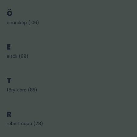
Ö
önarckép
(
106
)
E
elsők
(
89
)
T
tőry klára
(
85
)
R
robert capa
(
78
)