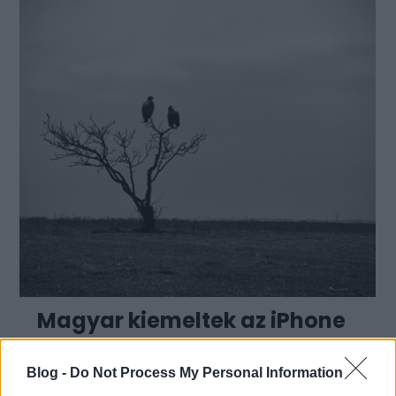
Magyar kiemeltek az iPhone
Photography Awards 2025
Blog -
Do Not Process My Personal Information
pályázatán