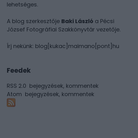
lehetséges.
A blog szerkesztője
Baki László
a Pécsi
József Fotográfiai Szakkönyvtár vezetője.
Írj nekünk: blog[kukac]maimano[pont]hu
Feedek
RSS 2.0
bejegyzések
,
kommentek
Atom
bejegyzések
,
kommentek