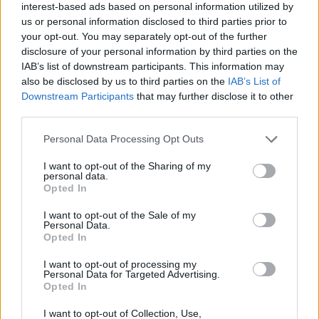
interest-based ads based on personal information utilized by
us or personal information disclosed to third parties prior to
your opt-out. You may separately opt-out of the further
disclosure of your personal information by third parties on the
IAB’s list of downstream participants. This information may
also be disclosed by us to third parties on the
IAB’s List of
Downstream Participants
that may further disclose it to other
third parties.
Please note that this website/app uses one or more Google
Personal Data Processing Opt Outs
services and may gather and store information including but
not limited to your visit or usage behaviour. You may click to
I want to opt-out of the Sharing of my
personal data.
grant or deny consent to Google and its third-party tags to
Opted In
use your data for below specified purposes in below Google
consent section.
I want to opt-out of the Sale of my
Personal Data.
A Mai Manó Ház február 9-ig
Opted In
meghosszabbítja
I want to opt-out of processing my
Personal Data for Targeted Advertising.
történetének legsikeresebb
Opted In
kiállítását
I want to opt-out of Collection, Use,