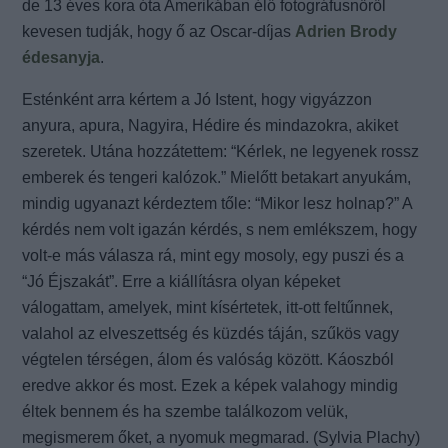
de 13 éves kora óta Amerikában élő fotográfusnőről
kevesen tudják, hogy ő az Oscar-díjas
Adrien Brody
édesanyja
.
Esténként arra kértem a Jó Istent, hogy vigyázzon
anyura, apura, Nagyira, Hédire és mindazokra, akiket
szeretek. Utána hozzátettem: “Kérlek, ne legyenek rossz
emberek és tengeri kalózok.” Mielőtt betakart anyukám,
mindig ugyanazt kérdeztem tőle: “Mikor lesz holnap?” A
kérdés nem volt igazán kérdés, s nem emlékszem, hogy
volt-e más válasza rá, mint egy mosoly, egy puszi és a
“Jó Éjszakát”. Erre a kiállításra olyan képeket
válogattam, amelyek, mint kísértetek, itt-ott feltűnnek,
valahol az elveszettség és küzdés táján, szűkös vagy
végtelen térségen, álom és valóság között. Káoszból
eredve akkor és most. Ezek a képek valahogy mindig
éltek bennem és ha szembe találkozom velük,
megismerem őket, a nyomuk megmarad. (Sylvia Plachy)