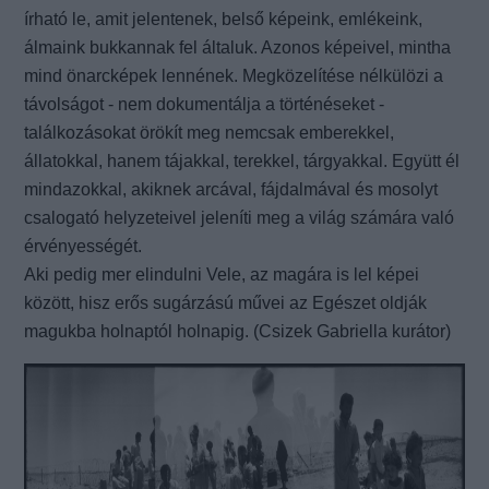
írható le, amit jelentenek, belső képeink, emlékeink,
álmaink bukkannak fel általuk. Azonos képeivel, mintha
mind önarcképek lennének. Megközelítése nélkülözi a
távolságot - nem dokumentálja a történéseket -
találkozásokat örökít meg nemcsak emberekkel,
állatokkal, hanem tájakkal, terekkel, tárgyakkal. Együtt él
mindazokkal, akiknek arcával, fájdalmával és mosolyt
csalogató helyzeteivel jeleníti meg a világ számára való
érvényességét.
Aki pedig mer elindulni Vele, az magára is lel képei
között, hisz erős sugárzású művei az Egészet oldják
magukba holnaptól holnapig. (Csizek Gabriella kurátor)