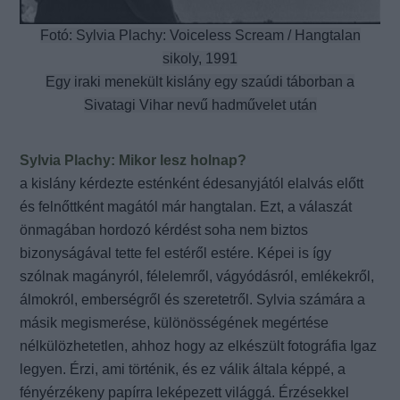
Fotó: Sylvia Plachy: Voiceless Scream / Hangtalan
sikoly, 1991
Egy iraki menekült kislány egy szaúdi táborban a
Sivatagi Vihar nevű hadművelet után
Sylvia Plachy: Mikor lesz holnap?
a kislány kérdezte esténként édesanyjától elalvás előtt
és felnőttként magától már hangtalan. Ezt, a válaszát
önmagában hordozó kérdést soha nem biztos
bizonyságával tette fel estéről estére. Képei is így
szólnak magányról, félelemről, vágyódásról, emlékekről,
álmokról, emberségről és szeretetről. Sylvia számára a
másik megismerése, különösségének megértése
nélkülözhetetlen, ahhoz hogy az elkészült fotográfia Igaz
legyen. Érzi, ami történik, és ez válik általa képpé, a
fényérzékeny papírra leképezett világgá. Érzésekkel