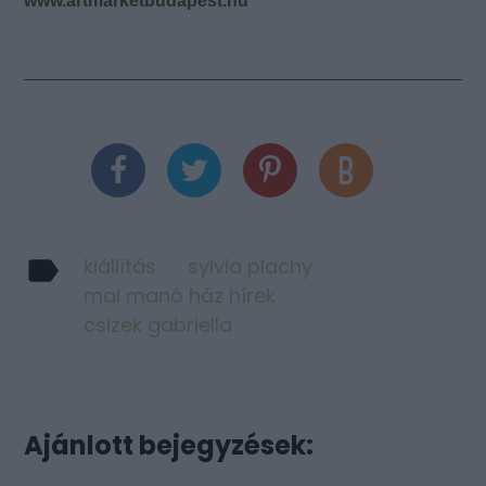
www.artmarketbudapest.hu
kiállítás
sylvia plachy
mai manó ház hírek
csizek gabriella
Ajánlott bejegyzések: