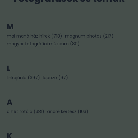
M
mai manó ház hírek
(
718
)
magnum photos
(
217
)
magyar fotográfiai múzeum
(
80
)
L
linkajánló
(
397
)
lapozó
(
97
)
A
a hét fotója
(
381
)
andré kertész
(
103
)
K