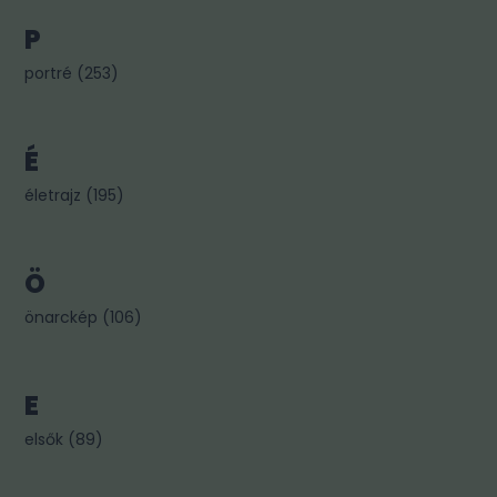
P
portré
(
253
)
É
életrajz
(
195
)
Ö
önarckép
(
106
)
E
elsők
(
89
)