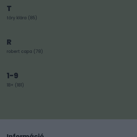
T
tőry klára
(
85
)
R
robert capa
(
78
)
1-9
18+
(
181
)
Információ