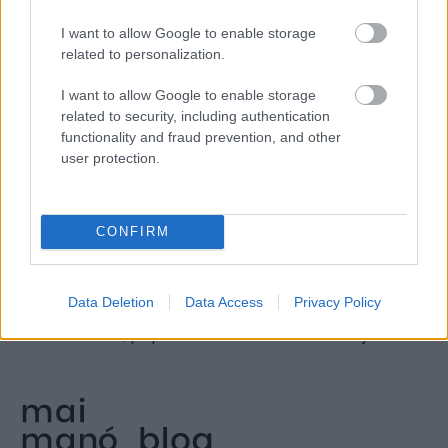
I want to allow Google to enable storage
related to personalization.
I want to allow Google to enable storage
Több mint tízezren látták
related to security, including authentication
functionality and fraud prevention, and other
már Frida Kahlo évtizedekig
user protection.
elzárt fotógyűjteményét a
Mai Manó Házban
CONFIRM
10.000 feletti kíváncsi tekintetet vonzott már
a Frida Kahlo fotógyűjteménye című kiállítás
Data Deletion
Data Access
Privacy Policy
a Mai Manó Házban, mely a mexikói
művésznő, popkulturális ikon életének rejtett