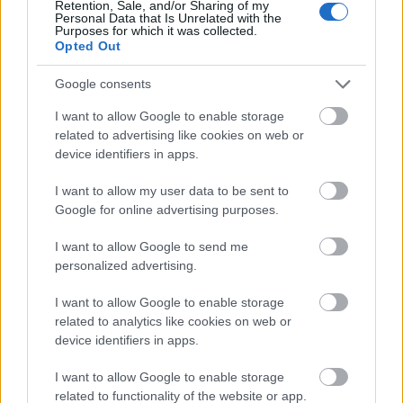
Retention, Sale, and/or Sharing of my
Personal Data that Is Unrelated with the
A Frida Kahlo fotógyűjteménye című
Purposes for which it was collected.
kiállításunkat, melyet már több mint 20 ezer
Opted Out
látogató tekintett meg, a nagy sikerre való
Google consents
tekintettel 2025. február 9-ig
meghosszabbítottuk. Ez a
I want to allow Google to enable storage
related to advertising like cookies on web or
device identifiers in apps.
I want to allow my user data to be sent to
Google for online advertising purposes.
I want to allow Google to send me
personalized advertising.
I want to allow Google to enable storage
related to analytics like cookies on web or
device identifiers in apps.
I want to allow Google to enable storage
related to functionality of the website or app.