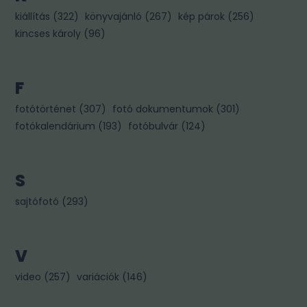
kiállítás
(
322
)
könyvajánló
(
267
)
kép párok
(
256
)
kincses károly
(
96
)
F
fotótörténet
(
307
)
fotó dokumentumok
(
301
)
fotókalendárium
(
193
)
fotóbulvár
(
124
)
S
sajtófotó
(
293
)
V
video
(
257
)
variációk
(
146
)