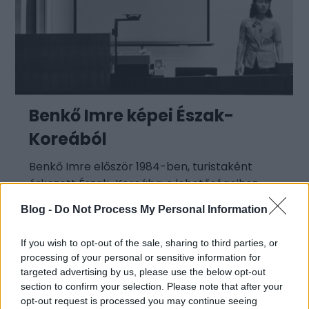
Benkő Imre képei Észak-
Koreából
Benkő Imre először 1984-ben, turistaként
érkezett Észak-Koreába, s lehetőségeihez
mérten megörökítette a már akkor is
Blog -
Do Not Process My Personal Information
diktatúraként működő ország bizonyos
szegmenseit. Persze
If you wish to opt-out of the sale, sharing to third parties, or
processing of your personal or sensitive information for
targeted advertising by us, please use the below opt-out
section to confirm your selection. Please note that after your
opt-out request is processed you may continue seeing