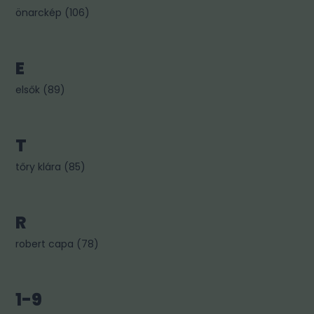
önarckép
(
106
)
E
elsők
(
89
)
T
tőry klára
(
85
)
R
robert capa
(
78
)
1-9