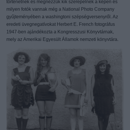
történetnek és megnézzük kik szerepelnek a képen és
milyen fotók vannak még a National Photo Company
gyűjteményében a washingtoni szépségversenyről. Az
eredeti üvegnegatívokat Herbert E. French fotográfus
1947-ben ajándékozta a Kongresszusi Könyvtárnak,
mely az Amerikai Egyesült Államok nemzeti könyvtára.