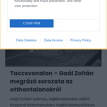
functionality and fraud prevention, and other
user protection.
CONFIRM
Data Deletion
Data Access
Privacy Policy
Taccsvonalon – Gaál Zoltán
megrázó sorozata az
otthontalanokról
Gaál Zoltán számos, hajléktalanokat ellátó
központi intézményben, hajléktalanszállókon,