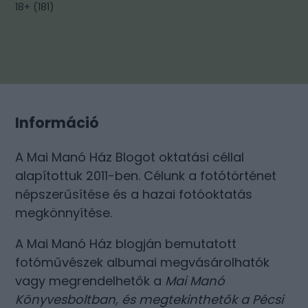
18+
(
181
)
Információ
A Mai Manó Ház Blogot oktatási céllal
alapítottuk 2011-ben. Célunk a fotótörténet
népszerűsítése és a hazai fotóoktatás
megkönnyítése.
A Mai Manó Ház blogján bemutatott
fotóművészek albumai megvásárolhatók
vagy megrendelhetők a
Mai Manó
Könyvesboltban
, és megtekinthetők a
Pécsi