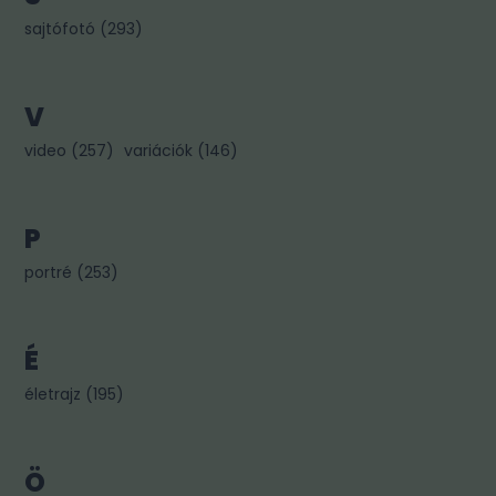
sajtófotó
(
293
)
V
video
(
257
)
variációk
(
146
)
P
portré
(
253
)
É
életrajz
(
195
)
Ö