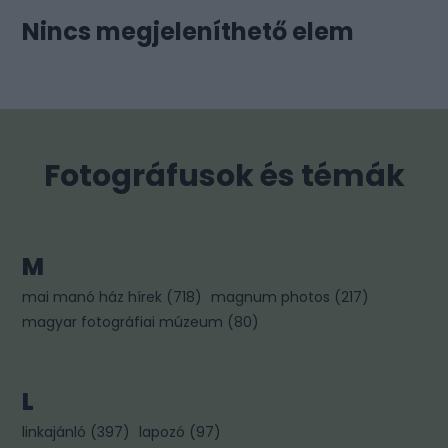
Nincs megjeleníthető elem
Fotográfusok és témák
M
mai manó ház hírek
(
718
)
magnum photos
(
217
)
magyar fotográfiai múzeum
(
80
)
L
linkajánló
(
397
)
lapozó
(
97
)