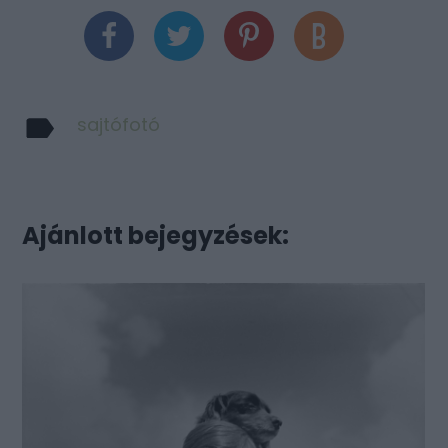
sajtófotó
Ajánlott bejegyzések: