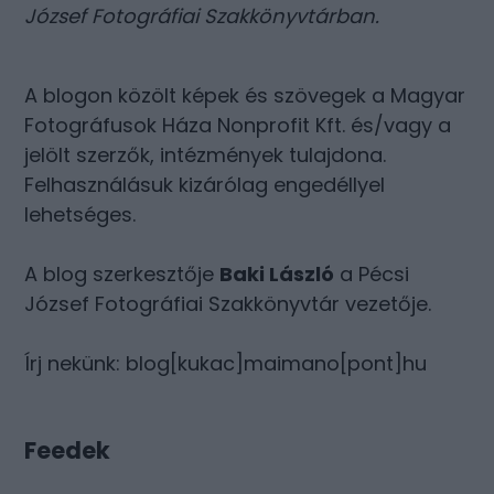
József Fotográfiai Szakkönyvtárban
.
A blogon közölt képek és szövegek a Magyar
Fotográfusok Háza Nonprofit Kft. és/vagy a
jelölt szerzők, intézmények tulajdona.
Felhasználásuk kizárólag engedéllyel
lehetséges.
A blog szerkesztője
Baki László
a Pécsi
József Fotográfiai Szakkönyvtár vezetője.
Írj nekünk: blog[kukac]maimano[pont]hu
Feedek