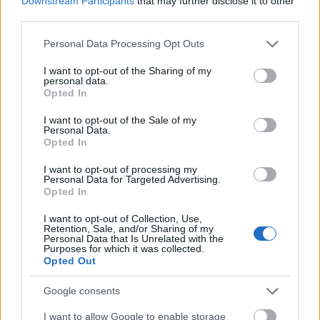
Downstream Participants
that may further disclose it to other
Erdélyi Lajos archívuma a
third parties.
Ceaușescu-korszakból
Please note that this website/app uses one or more Google
Personal Data Processing Opt Outs
services and may gather and store information including but
Erdélyi Lajos (1929, Marosvásárhely – 2020,
not limited to your visit or usage behaviour. You may click to
I want to opt-out of the Sharing of my
personal data.
grant or deny consent to Google and its third-party tags to
Budapest) fotóriporter, újságíró, értékmentő,
Opted In
use your data for below specified purposes in below Google
az erdélyi közművelődés és fotográfia ismert
consent section.
I want to opt-out of the Sale of my
és elismert alakja. 2023–2024-ben
Personal Data.
Opted In
I want to opt-out of processing my
Personal Data for Targeted Advertising.
Opted In
I want to opt-out of Collection, Use,
Retention, Sale, and/or Sharing of my
Personal Data that Is Unrelated with the
Purposes for which it was collected.
Opted Out
Google consents
I want to allow Google to enable storage