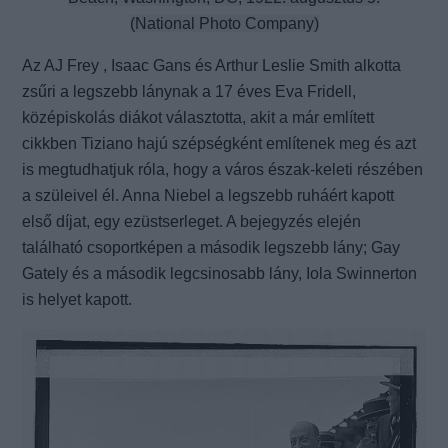
(National Photo Company)
Az AJ Frey , Isaac Gans és Arthur Leslie Smith alkotta
zsűri a legszebb lánynak a 17 éves Eva Fridell,
középiskolás diákot választotta, akit a már említett
cikkben Tiziano hajú szépségként említenek meg és azt
is megtudhatjuk róla, hogy a város észak-keleti részében
a szüleivel él. Anna Niebel a legszebb ruháért kapott
első díjat, egy ezüstserleget. A bejegyzés elején
található csoportképen a második legszebb lány; Gay
Gately és a második legcsinosabb lány, Iola Swinnerton
is helyet kapott.