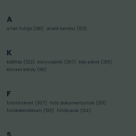
A
a hét fotója
(
381
)
andré kertész
(
103
)
K
kiállítás
(
322
)
könyvajánló
(
267
)
kép párok
(
256
)
kincses károly
(
96
)
F
fotótörténet
(
307
)
fotó dokumentumok
(
301
)
fotókalendárium
(
193
)
fotóbulvár
(
124
)
S