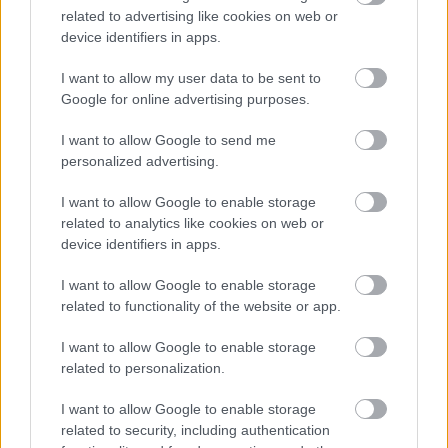
related to advertising like cookies on web or
device identifiers in apps.
I want to allow my user data to be sent to
Google for online advertising purposes.
I want to allow Google to send me
Ez az öt legjobb ingyenes AI
personalized advertising.
képgenerátor 2025-ben
I want to allow Google to enable storage
related to analytics like cookies on web or
A Punkt.hu online fotográfiai magazin időről-
device identifiers in apps.
időre foglalkozik a mesterséges intelligencia
I want to allow Google to enable storage
(AI) jelenlétével a vizuális művészetekben,
related to functionality of the website or app.
mindenekelőtt a fotográfia területére
I want to allow Google to enable storage
related to personalization.
I want to allow Google to enable storage
related to security, including authentication