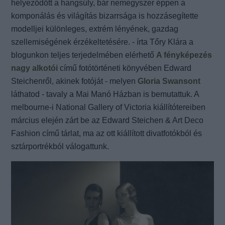
helyeződött a hangsúly, bár nemegyszer éppen a
komponálás és világítás bizarrsága is hozzásegítette
modelljei különleges, extrém lényének, gazdag
szellemiségének érzékeltetésére. - írta Tőry Klára a
blogunkon teljes terjedelmében elérhető
A fényképezés
nagy alkotói
című fotótörténeti könyvében Edward
Steichenről, akinek fotóját - melyen
Gloria Swansont
láthatod - tavaly a Mai Manó Házban is bemutattuk. A
melbourne-i National Gallery of Victoria kiállítótereiben
március elején zárt be az Edward Steichen & Art Deco
Fashion című tárlat, ma az ott kiállított divatfotókból és
sztárportrékból válogattunk.