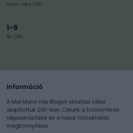
robert capa
(
78
)
1-9
18+
(
181
)
Információ
A Mai Manó Ház Blogot oktatási céllal
alapítottuk 2011-ben. Célunk a fotótörténet
népszerűsítése és a hazai fotóoktatás
megkönnyítése.