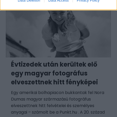
Data Deletion
Data Access
Privacy Policy
Évtizedek után kerültek elő
egy magyar fotográfus
elveszettnek hitt fényképei
Egy amerikai bolhapiacon bukkantak fel Nora
Dumas magyar származású fotográfus
elveszettnek hitt felvételei és személyes
anyagai – számolt be a Punkt.hu . A 20. század