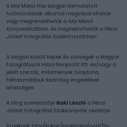
A Mai Manó Ház blogján bemutatott
fotóművészek albumai megvásárolhatók
vagy megrendelhetők a
Mai Manó
Könyvesboltban
, és megtekinthetők a
Pécsi
József Fotográfiai Szakkönyvtárban
.
A blogon közölt képek és szövegek a Magyar
Fotográfusok Háza Nonprofit Kft. és/vagy a
jelölt szerzők, intézmények tulajdona.
Felhasználásuk kizárólag engedéllyel
lehetséges.
A blog szerkesztője
Baki László
a Pécsi
József Fotográfiai Szakkönyvtár vezetője.
Írj nekünk: blog[kukac]maimano[pont]hu