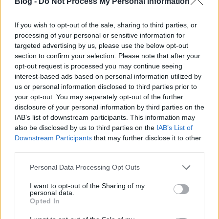
Blog -
Do Not Process My Personal Information
If you wish to opt-out of the sale, sharing to third parties, or
processing of your personal or sensitive information for
targeted advertising by us, please use the below opt-out
section to confirm your selection. Please note that after your
opt-out request is processed you may continue seeing
interest-based ads based on personal information utilized by
us or personal information disclosed to third parties prior to
your opt-out. You may separately opt-out of the further
disclosure of your personal information by third parties on the
Zseniális társadalomrajz
IAB’s list of downstream participants. This information may
vagy veszélyes
also be disclosed by us to third parties on the
IAB’s List of
Downstream Participants
that may further disclose it to other
általánosítás? – August
third parties.
Sander, aki rendszert
Please note that this website/app uses one or more Google
Personal Data Processing Opt Outs
keresett az emberi
services and may gather and store information including but
not limited to your visit or usage behaviour. You may click to
I want to opt-out of the Sharing of my
sokféleségben
personal data.
grant or deny consent to Google and its third-party tags to
Opted In
use your data for below specified purposes in below Google
August Sander Herdorfban született egy
consent section.