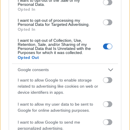
I want to opt-out of the Sale of my
német bányász fiaként, majd 1910-ben Kölnbe
Personal Data.
Opted In
költözött, és portréstúdiót nyitott. Az 1920-as
években számos művésszel, zenésszel, íróval
I want to opt-out of processing my
Personal Data for Targeted Advertising.
és
Opted In
I want to opt-out of Collection, Use,
Retention, Sale, and/or Sharing of my
Personal Data that Is Unrelated with the
Purposes for which it was collected.
Opted Out
Google consents
I want to allow Google to enable storage
related to advertising like cookies on web or
device identifiers in apps.
I want to allow my user data to be sent to
Google for online advertising purposes.
I want to allow Google to send me
personalized advertising.