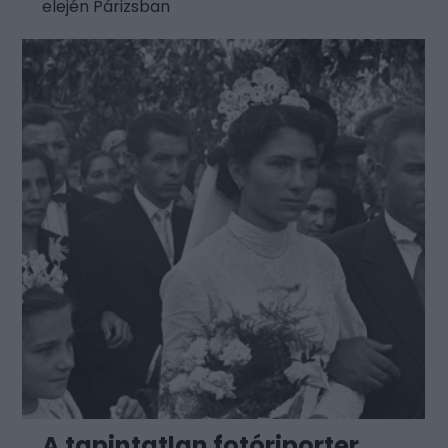
elején Párizsban
A tapintatlan fotóriporter.