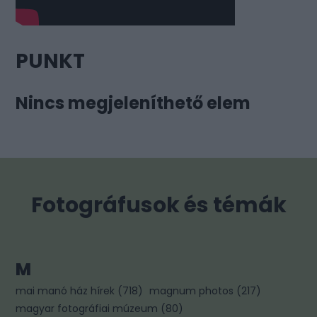
PUNKT
Nincs megjeleníthető elem
Fotográfusok és témák
M
mai manó ház hírek
(
718
)
magnum photos
(
217
)
magyar fotográfiai múzeum
(
80
)