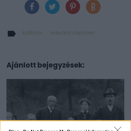
kiállítás
edward steichen
Ajánlott bejegyzések: