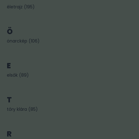
életrajz
(
195
)
Ö
önarckép
(
106
)
E
elsők
(
89
)
T
tőry klára
(
85
)
R