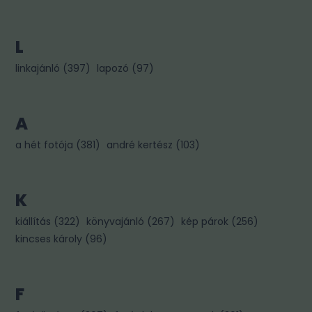
L
linkajánló
(
397
)
lapozó
(
97
)
A
a hét fotója
(
381
)
andré kertész
(
103
)
K
kiállítás
(
322
)
könyvajánló
(
267
)
kép párok
(
256
)
kincses károly
(
96
)
F