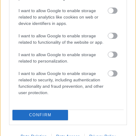
I want to allow Google to enable storage
related to analytics like cookies on web or
Hogyan írta át a fotográfia a
device identifiers in apps.
meztelenség történetét?
I want to allow Google to enable storage
related to functionality of the website or app.
A Fénybe vetkőzve – Testábrázolás a XX.
század elején című kiállítás a Magyar
I want to allow Google to enable storage
related to personalization.
Fotográfiai Múzeum gyűjteményének ritkán
látható darabjain keresztül mutatja be,
I want to allow Google to enable storage
hogyan
related to security, including authentication
functionality and fraud prevention, and other
user protection.
CONFIRM