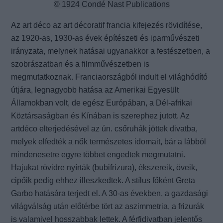
© 1924 Condé Nast Publications
Az art déco az art décoratif francia kifejezés rövidítése,
az 1920-as, 1930-as évek építészeti és iparművészeti
irányzata, melynek hatásai ugyanakkor a festészetben, a
szobrászatban és a filmművészetben is
megmutatkoznak. Franciaországból indult el világhódító
útjára, legnagyobb hatása az Amerikai Egyesült
Államokban volt, de egész Európában, a Dél-afrikai
Köztársaságban és Kínában is szerephez jutott. Az
artdéco elterjedésével az ún. csőruhák jöttek divatba,
melyek elfedték a nők természetes idomait, bár a lábból
mindenesetre egyre többet engedtek megmutatni.
Hajukat rövidre nyírták (bubifrizura), ékszereik, öveik,
cipőik pedig ehhez illeszkedtek. A stílus főként Greta
Garbo hatására terjedt el. A 30-as években, a gazdasági
világválság után előtérbe tört az aszimmetria, a frizurák
is valamivel hosszabbak lettek. A férfidivatban jelentős