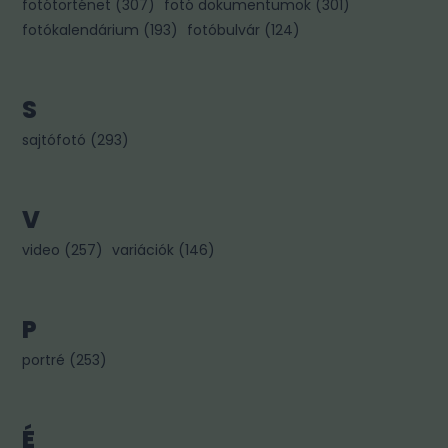
fotótörténet
(
307
)
fotó dokumentumok
(
301
)
fotókalendárium
(
193
)
fotóbulvár
(
124
)
S
sajtófotó
(
293
)
V
video
(
257
)
variációk
(
146
)
P
portré
(
253
)
É