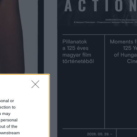
sonal or
ection to
ou may
 personal
out of the
 downstream