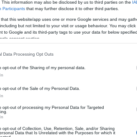
. This information may also be disclosed by us to third parties on the
IA
Participants
that may further disclose it to other third parties.
 that this website/app uses one or more Google services and may gath
including but not limited to your visit or usage behaviour. You may click 
 Red Hot Chili Peppers, Los Angeles, 1992
 to Google and its third-party tags to use your data for below specifi
ogle consent section.
l Data Processing Opt Outs
o opt-out of the Sharing of my personal data.
In
o opt-out of the Sale of my Personal Data.
In
to opt-out of processing my Personal Data for Targeted
ing.
In
o opt-out of Collection, Use, Retention, Sale, and/or Sharing
ersonal Data that Is Unrelated with the Purposes for which it
lected.