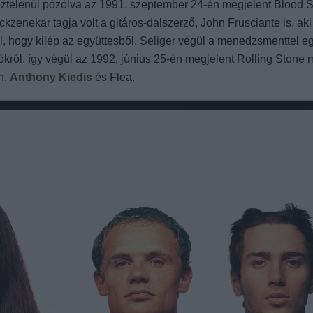
k meztelenül pózólva az 1991. szeptember 24-én megjelent Blood
ckzenekar tagja volt a gitáros-dalszerző, John Frusciante is, ak
val, hogy kilép az együttesből. Seliger végül a menedzsmenttel e
fotókról, így végül az 1992. június 25-én megjelent Rolling Stone
h,
Anthony Kiedis
és Flea.