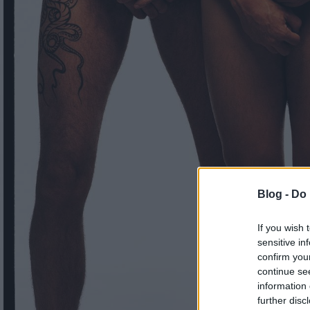
Blog -
Do 
If you wish 
sensitive in
confirm you
continue se
information 
further disc