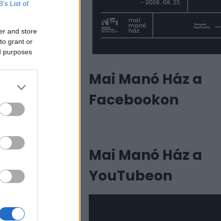
B’s List of
er and store
to grant or
ed purposes
Mai Manó Ház a
Facebookon
Mai Manó Ház a
YouTubeon