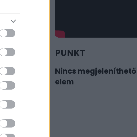
PUNKT
Nincs megjeleníthető
elem