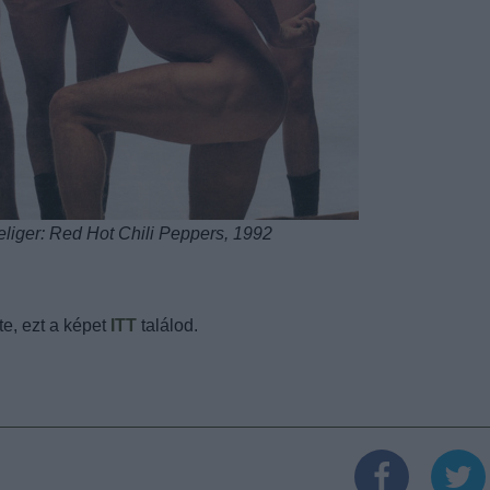
eliger: Red Hot Chili Peppers, 1992
te, ezt a képet
ITT
találod.