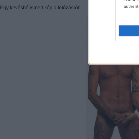
authenti
Egy kevésbé ismert kép a fotózásról: