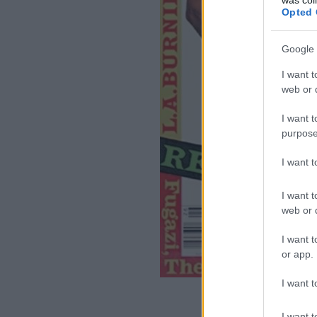
Opted 
Google 
I want t
web or d
I want t
purpose
I want 
I want t
web or d
I want t
or app.
I want t
Fotó: Rolling S
I want t