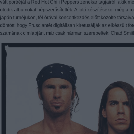
vált portréját a Red Hot Chili Peppers zenekar tagjairól, aki
ötödik albumokat népszerűsítették. A fotó készítésekor még a ro
japán turnéjukon, fél órával koncertkezdés előtt közölte társai
döntött, hogy Frusciantét digitálisan kiretusálják az elkészült 
számának címlapján, már csak hárman szerepeltek: Chad Smit