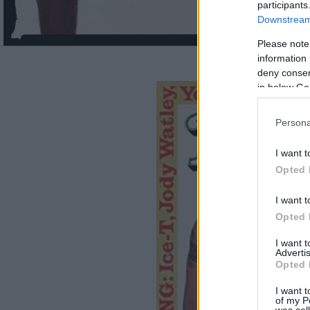
participants
Downstream 
Please note
information 
Fotó: Mark Seliger:
deny consent
in below Go
Persona
I want t
Opted 
I want t
Opted 
I want 
Advertis
Opted 
I want t
of my P
was col