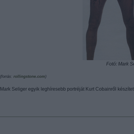
Fotó: Mark S
(forrás:
rollingstone.com
)
Mark Seliger egyik leghíresebb portréját Kurt Cobainről készítet
Tetszik