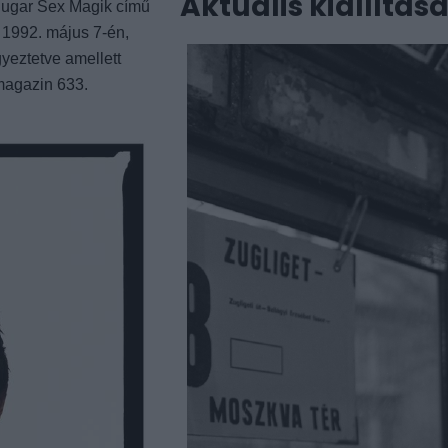
Aktuális kiállítás
 Sugar Sex Magik című
i 1992. május 7-én,
gyeztetve amellett
 magazin 633.