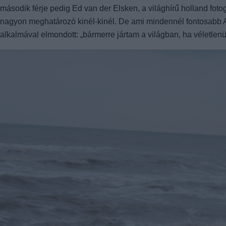
második férje pedig Ed van der Elsken, a világhírű holland fotográ
nagyon meghatározó kinél-kinél. De ami mindennél fontosabb 
alkalmával elmondott: „bármerre jártam a világban, ha véletlen