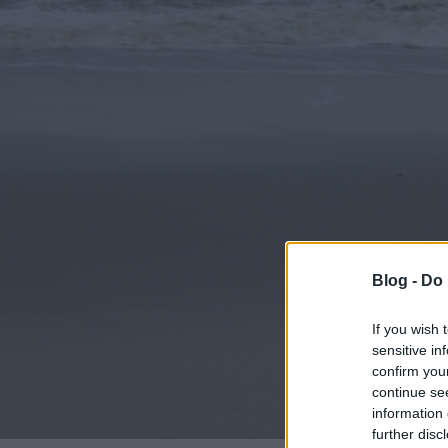
Blog -
Do 
If you wish 
sensitive in
confirm you
continue se
information 
further disc