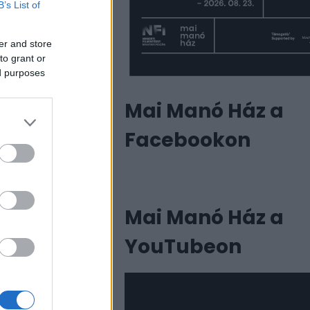
B’s List of
k Sándor
er and store
tőművészhez, akivel
to grant or
zer csinált expedíciót
ed purposes
vbajban. Ő állástalan
tről ismertem meg és
Mai Manó Ház a
 Ez 1932 tele volt.
Facebookon
miután lakásom nem
 borravalóval együtt,
hoz, letettem. Ők
lső fizetésüket.”
Mai Manó Ház a
észnél, Haár
n Párizsba költözött
YouTubeon
tszalonok
ben kitoloncolták
elsősorban
ekei, fia Tamás és