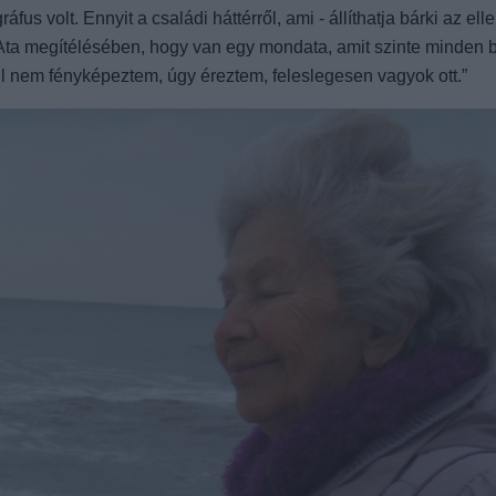
fus volt. Ennyit a családi háttérről, ami - állíthatja bárki az el
Ata megítélésében, hogy van egy mondata, amit szinte minden 
ül nem fényképeztem, úgy éreztem, feleslegesen vagyok ott.”