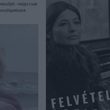
lenkezőjét - mégis csak
beszélgetésünk