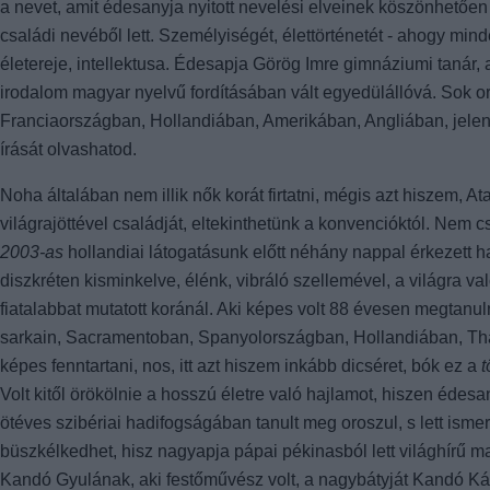
a nevet, amit édesanyja nyitott nevelési elveinek köszönhetően m
családi nevéből lett. Személyiségét, élettörténetét - ahogy mind
életereje, intellektusa. Édesapja Görög Imre gimnáziumi tanár,
irodalom magyar nyelvű fordításában vált egyedülállóvá. Sok ors
Franciaországban, Hollandiában, Amerikában, Angliában, jele
írását olvashatod.
Noha általában nem illik nők korát firtatni, mégis azt hiszem,
világrajöttével családját, eltekinthetünk a konvencióktól. Nem 
2003-as
hollandiai látogatásunk előtt néhány nappal érkezett h
diszkréten kisminkelve, élénk, vibráló szellemével, a világra v
fiatalabbat mutatott koránál. Aki képes volt 88 évesen megtanu
sarkain, Sacramentoban, Spanyolországban, Hollandiában, Thai
képes fenntartani, nos, itt azt hiszem inkább dicséret, bók ez a
t
Volt kitől örökölnie a hosszú életre való hajlamot, hiszen édesa
ötéves szibériai hadifogságában tanult meg oroszul, s lett ismer
büszkélkedhet, hisz nagyapja pápai pékinasból lett világhírű 
Kandó Gyulának, aki festőművész volt, a nagybátyját Kandó Kál