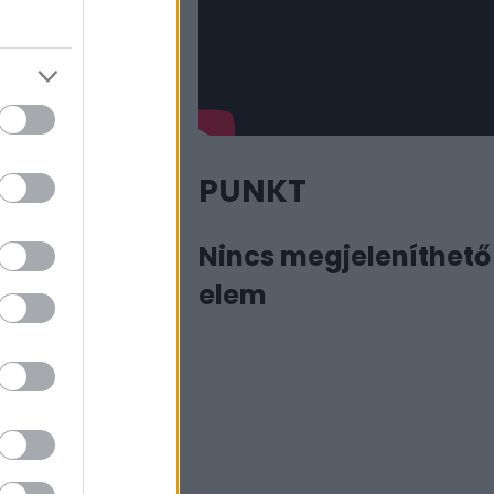
pja házát
l. Felsejlett, hogy itt
 ahová Robert Capa
gy Rolleiflexem.”
PUNKT
Nincs megjeleníthető
elem