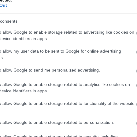
éppen, leánytestvére 1945-ben aknára lépett és meghalt, nagya
Out
költöztettek bele. „Az új rezsimben mindent elvettek a családomtó
Párizsba. Egy ideig a Magnumnál laborált és asszisztens volt,
consents
fényképezőgépét ellopták, azonnal üzent: gyere, van számodra e
o allow Google to enable storage related to advertising like cookies on
evice identifiers in apps.
o allow my user data to be sent to Google for online advertising
s.
to allow Google to send me personalized advertising.
o allow Google to enable storage related to analytics like cookies on
evice identifiers in apps.
o allow Google to enable storage related to functionality of the website
o allow Google to enable storage related to personalization.
o allow Google to enable storage related to security, including