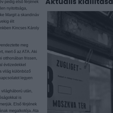
Aktuális kiállítás
év pedig első férjének
len nyitottsága,
eke Margit a skandináv
ekig élt
ünkben Kincses Károly
rvendeztette meg
t, mert ő az ATA. Aki
i otthonában frissen,
al évtizedekkel
 a világ különböző
kapcsolatot legyen
ő világháború után,
lóságokkal is
merjük. Első férjének
yának megalkotója. Ata