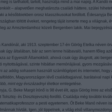
eg is tarthatott, tartott, használja mind a mai napig. A Kandó n
enkiét – alapvetően meghatározta családi háttere, szülei hihetet
 aki a későbbiekben orosz klasszikusokat fordított. Édesanyja B
zágban töltött éveket, rengeteg táját ismerte meg a világnak, év
nleg az Amszterdamhoz közeli Bergenben lakik. Mai bejegyzés
 Ata Kandónál, aki 1913. szeptember 17-én Görög Etelka néven ö
csak úgy általában, bár az sem lenne hiábavaló, hanem főleg azér
aza az Egyesült Államokból, ahová csak úgy átugrott, aki bergen
aló nyitottságával, szinte hibátlan memóriájával, gyors mozgásáv
lni az addig sohasem használt számítógépet és internetet, hogy
földön, Magyarországon lévő családtagjaival, barátaival napi 
öbb, mint egy évszázadnyi
életkor emlegetése.
nyja, G. Beke Margit írónő is 98 évet élt, apja Görög Imre az els
t Tolsztoj- és Dosztojevszkij-fordító. Családja még további kivá
matematikaprofesszor a pesti egyetemen. Őt Beke Manó néven is
mánnak hívták. Igen, jól tippelnek, a világ első villanymozdon