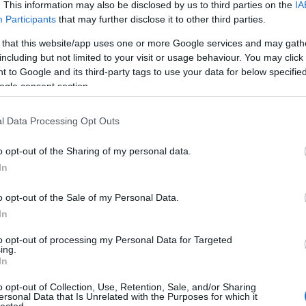
izek Gabriella: Ata Kandó, 2005
. This information may also be disclosed by us to third parties on the
IA
Participants
that may further disclose it to other third parties.
rei, és mint mindennek, ennek is vannak előzményei. Bortnyi
 that this website/app uses one or more Google services and may gath
 már megismerkedett, 18 évesen férjhez is ment Kandó Gyula fes
including but not limited to your visit or usage behaviour. You may click 
egyszer róluk:„Az Ata fényképésznő, ma Amszterdamban él. Kéts
 to Google and its third-party tags to use your data for below specifi
zép gyerekük van. Az Öcsi meghalt ezelőtt két-három évvel, szí
ogle consent section.
edves, jó fiú, nagyon igaz, rendes, derék haver. Kandóékat Pes
rouge-ban laktak, olyan öt-tíz percre a Porte d’Orleanson túl.
l Data Processing Opt Outs
munkájuk egy fényképésznél. Úgy csináltuk a dolgot, hogy én, 
o opt-out of the Sharing of my personal data.
l a teraszon üldögéltem egy kávé mellett. Ez egy frankba került
In
 két kiló krumplit, fél kiló hagymát és olajat. Kimentem Kandóék
az élet tartott öt vagy hat hétig. Akkor kapták meg Kandóék az e
o opt-out of the Sale of my Personal Data.
sszajöttek Magyarországra. 1936-39 között Wachter Klára fénykép
In
zést, majd 1939-ben visszamentek Párizsba. Beállt az időközbe
to opt-out of processing my Personal Data for Targeted
és portréstúdiójába az Avennue de l’Opera 35. alatt, mely a diva
ing.
In
z üzlet, amikor jött a háború és a német megszállás után, 1940-
 Aztán szabadúszó fotográfus lett. A II. világháború. kitöréséig 
o opt-out of Collection, Use, Retention, Sale, and/or Sharing
ersonal Data that Is Unrelated with the Purposes for which it
gából alig valami maradt meg. Magyarországon születtek gyerm
lected.