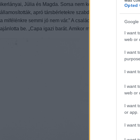
ikerlányai, Júlia és Magda. Sorsa nem kényeztette el különösk
Opted 
államosították, apró társbérletekre szabdalták és idegen lakókat 
a mifélénkre semmi jó nem vár.” A család 1947-ben visszament 
Google 
ajánlotta be. „Capa igazi barát. Amikor meghallotta, hogy Ata 
I want t
web or d
I want t
purpose
I want 
I want t
web or d
I want t
or app.
I want t
I want t