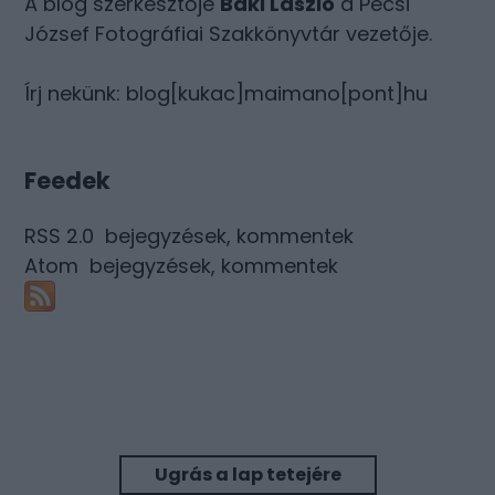
A blog szerkesztője
Baki László
a Pécsi
József Fotográfiai Szakkönyvtár vezetője.
Írj nekünk: blog[kukac]maimano[pont]hu
Feedek
RSS 2.0
bejegyzések
,
kommentek
Atom
bejegyzések
,
kommentek
Ugrás a lap tetejére