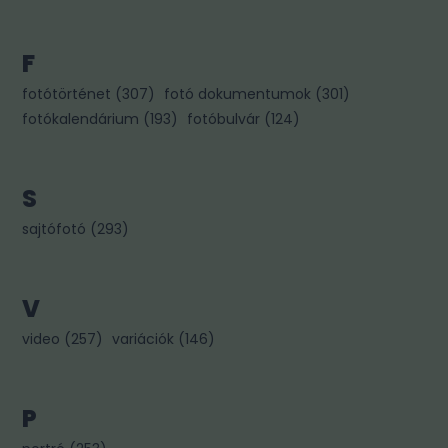
F
fotótörténet
(
307
)
fotó dokumentumok
(
301
)
fotókalendárium
(
193
)
fotóbulvár
(
124
)
S
sajtófotó
(
293
)
V
video
(
257
)
variációk
(
146
)
P