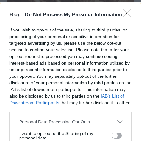
Blog -
Do Not Process My Personal Information
10 híres fotósorozat a
kezdetektől napjainkig – Ma
If you wish to opt-out of the sale, sharing to third parties, or
processing of your personal or sensitive information for
186 éves a fotográfia
targeted advertising by us, please use the below opt-out
section to confirm your selection. Please note that after your
Arago, fizikus és csillagász, valamint francia
opt-out request is processed you may continue seeing
képviselő nagy érdeklődést mutatott miután
interest-based ads based on personal information utilized by
Daguerre bemutatta neki találmányát, ő
us or personal information disclosed to third parties prior to
pedig 1839. január 7-én bejelentette azt a
your opt-out. You may separately opt-out of the further
disclosure of your personal information by third parties on the
Francia
IAB’s list of downstream participants. This information may
also be disclosed by us to third parties on the
IAB’s List of
Downstream Participants
that may further disclose it to other
third parties.
Please note that this website/app uses one or more Google
Personal Data Processing Opt Outs
services and may gather and store information including but
not limited to your visit or usage behaviour. You may click to
I want to opt-out of the Sharing of my
personal data.
grant or deny consent to Google and its third-party tags to