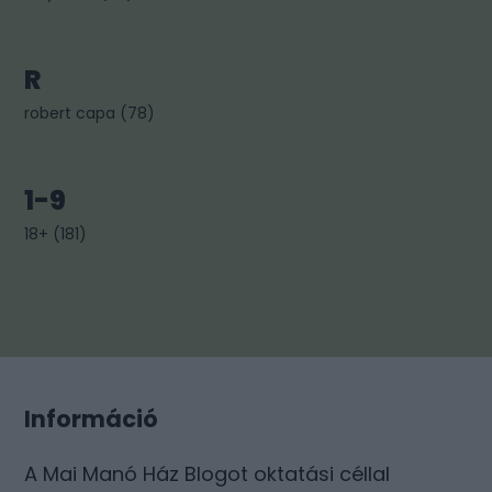
R
robert capa
(
78
)
1-9
18+
(
181
)
Információ
A Mai Manó Ház Blogot oktatási céllal