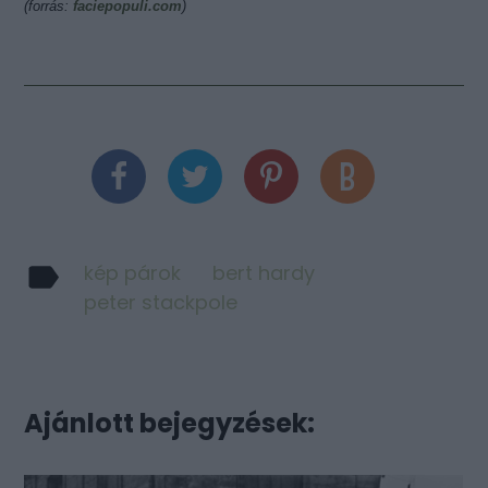
(forrás:
faciepopuli.com
)
kép párok
bert hardy
peter stackpole
Ajánlott bejegyzések: