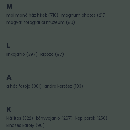
M
mai manó ház hírek
(
718
)
magnum photos
(
217
)
magyar fotográfiai múzeum
(
80
)
L
linkajánló
(
397
)
lapozó
(
97
)
A
a hét fotója
(
381
)
andré kertész
(
103
)
K
kiállítás
(
322
)
könyvajánló
(
267
)
kép párok
(
256
)
kincses károly
(
96
)