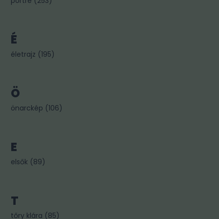
portré
(
253
)
É
életrajz
(
195
)
Ö
önarckép
(
106
)
E
elsők
(
89
)
T
tőry klára
(
85
)