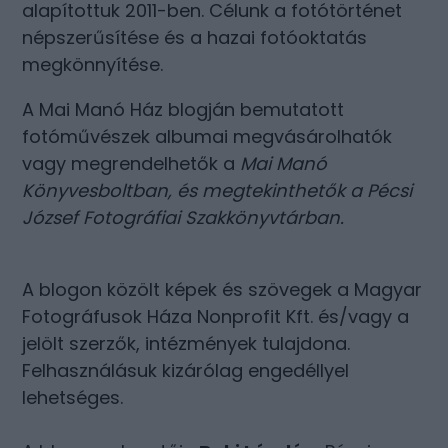
alapítottuk 2011-ben. Célunk a fotótörténet
népszerűsítése és a hazai fotóoktatás
megkönnyítése.
A Mai Manó Ház blogján bemutatott
fotóművészek albumai megvásárolhatók
vagy megrendelhetők a
Mai Manó
Könyvesboltban
, és megtekinthetők a
Pécsi
József Fotográfiai Szakkönyvtárban
.
A blogon közölt képek és szövegek a Magyar
Fotográfusok Háza Nonprofit Kft. és/vagy a
jelölt szerzők, intézmények tulajdona.
Felhasználásuk kizárólag engedéllyel
lehetséges.