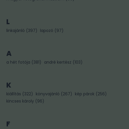
L
linkajánló
(
397
)
lapozó
(
97
)
A
a hét fotója
(
381
)
andré kertész
(
103
)
K
kiállítás
(
322
)
könyvajánló
(
267
)
kép párok
(
256
)
kincses károly
(
96
)
F