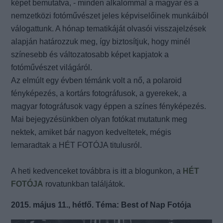
képet bemutatva, - minden alkalommal a magyar és a
nemzetközi fotóművészet jeles képviselőinek munkáiból
válogattunk. A hónap tematikáját olvasói visszajelzések
alapján határozzuk meg, így biztosítjuk, hogy minél
színesebb és változatosabb képet kapjatok a
fotóművészet világáról.
Az elmúlt egy évben témánk volt a nő, a polaroid
fényképezés, a kortárs fotográfusok, a gyerekek, a
magyar fotográfusok vagy éppen a színes fényképezés.
Mai bejegyzésünkben olyan fotókat mutatunk meg
nektek, amiket bár nagyon kedveltetek, mégis
lemaradtak a HÉT FOTÓJA titulusról.
A heti kedvenceket továbbra is itt a blogunkon, a
HÉT
FOTÓJA
rovatunkban találjátok.
2015. május 11., hétfő. Téma: Best of Nap Fotója