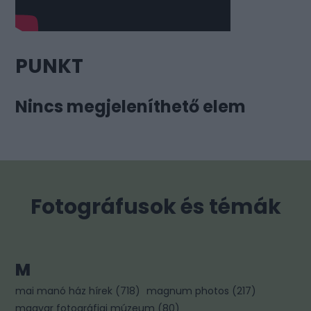
PUNKT
Nincs megjeleníthető elem
Fotográfusok és témák
M
mai manó ház hírek
(
718
)
magnum photos
(
217
)
magyar fotográfiai múzeum
(
80
)