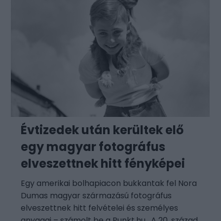
Évtizedek után kerültek elő
egy magyar fotográfus
elveszettnek hitt fényképei
Egy amerikai bolhapiacon bukkantak fel Nora
Dumas magyar származású fotográfus
elveszettnek hitt felvételei és személyes
anyagai – számolt be a Punkt.hu . A 20. század