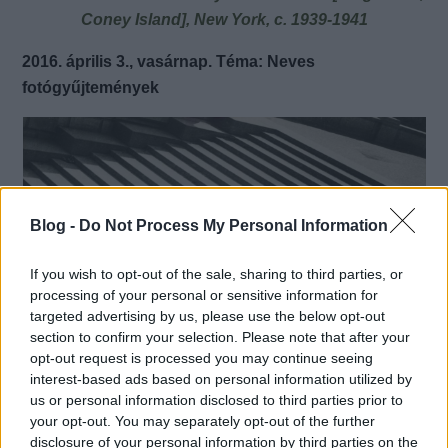
Coney Island], New York, c. 1939-1941
2016. április 3., vasárnap. Téma: Neves
fotógyűjtemények
Blog -
Do Not Process My Personal Information
If you wish to opt-out of the sale, sharing to third parties, or
processing of your personal or sensitive information for
targeted advertising by us, please use the below opt-out
section to confirm your selection. Please note that after your
opt-out request is processed you may continue seeing
interest-based ads based on personal information utilized by
us or personal information disclosed to third parties prior to
your opt-out. You may separately opt-out of the further
Fotó:
Alexander Rodchenko: Levels, 1929 © Museum
disclosure of your personal information by third parties on the