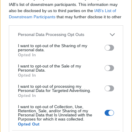
Moscow House of Photography
IAB’s list of downstream participants. This information may
also be disclosed by us to third parties on the
IAB’s List of
(forrás:
artblart.com
,
fotomuveszet.net
;
archiv.maimano.hu
;
Downstream Participants
that may further disclose it to other
magnumphotos.com
)
third parties.
Please note that this website/app uses one or more Google
Köszönjük a támogató, lelkesítő üzeneteket és építő
Personal Data Processing Opt Outs
services and may gather and store information including but
javaslatokat, bízunk benne, hogy a következő egy évben
not limited to your visit or usage behaviour. You may click to
I want to opt-out of the Sharing of my
is érdekes, elgondolkodtató, híres vagy éppen „csak”
personal data.
grant or deny consent to Google and its third-party tags to
Opted In
szép fotókkal lephetünk meg benneteket minden nap
use your data for below specified purposes in below Google
délelőtt 10.00 órakor a
Facebook oldalunkon
.
consent section.
I want to opt-out of the Sale of my
Personal Data.
Opted In
A legnépszerűbb tavalyi posztokat, képeket bemutató
bejegyzést
ITT
találod.
I want to opt-out of processing my
Personal Data for Targeted Advertising.
Opted In
I want to opt-out of Collection, Use,
Retention, Sale, and/or Sharing of my
Personal Data that Is Unrelated with the
Purposes for which it was collected.
Opted Out