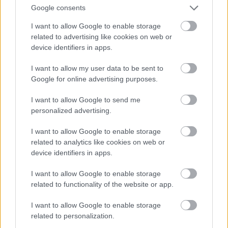
Google consents
I want to allow Google to enable storage
related to advertising like cookies on web or
variációk
helmut newton
device identifiers in apps.
mai manó ház hírek
elliott erwitt
alexander rodchenko
I want to allow my user data to be sent to
Google for online advertising purposes.
kovalovszky dániel
magnum photos
vadas ernő
I want to allow Google to send me
bánkuti andrás
lisette model
personalized advertising.
mario de biasi
werner bischof
I want to allow Google to enable storage
ernst haas
vladimir birgus
related to analytics like cookies on web or
bozsó andrás
device identifiers in apps.
I want to allow Google to enable storage
related to functionality of the website or app.
Ajánlott bejegyzések:
I want to allow Google to enable storage
related to personalization.