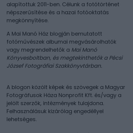
alapítottuk 2011-ben. Célunk a fotótörténet
népszerűsítése és a hazai fotóoktatás
megkönnyítése.
A Mai Manó Ház blogján bemutatott
fotóművészek albumai megvásárolhatók
vagy megrendelhetők a
Mai Manó
Könyvesboltban
, és megtekinthetők a
Pécsi
József Fotográfiai Szakkönyvtárban
.
A blogon közölt képek és szövegek a Magyar
Fotográfusok Háza Nonprofit Kft. és/vagy a
jelölt szerzők, intézmények tulajdona.
Felhasználásuk kizárólag engedéllyel
lehetséges.