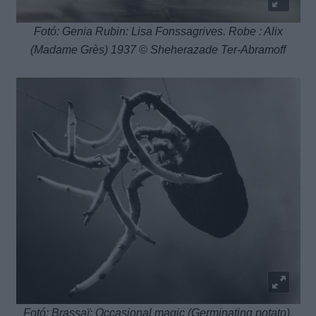
Fotó: Genia Rubin: Lisa Fonssagrives. Robe : Alix
(Madame Grès) 1937 © Sheherazade Ter-Abramoff
Fotó: Brassaï: Occasional magic (Germinating potato),