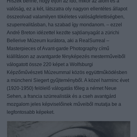
Hiszek benne, hogy eljön az idő, mikor az álom és a
valóság, ez a két, látszatra oly nagyon ellentétes állapot
összeolvad valamilyen tökéletes valóságfelettiségben,
szuperrealitásban, ha szabad így mondanom. – ezzel
André Breton idézettel kezdte sajtóanyagát a zürichi
Bellerive Múzeum kurátora, aki a RealSurreal –
Masterpieces of Avant-garde Photography című
kiállításon az avantgarde fényképezés mesterműveiből
válogatott össze 220 képet a Wolfsburgi
Képzőművészeti Múzeummal közös együttműködésben
a müncheni Siegert gyűjteményből. A közel harminc évet
(1920-1950) felölelő válogatás főleg a német Neue
Sehen, a francia szürrealisták és a cseh avantgárd
mozgalom jeles képviselőinek műveiből mutatja be a
legfontosabb képeket.