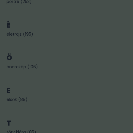
portré
(
253
)
É
életrajz
(
195
)
Ö
önarckép
(
106
)
E
elsők
(
89
)
T
tőry klára
(
85
)