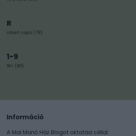
R
robert capa
(
78
)
1-9
18+
(
181
)
Információ
A Mai Manó Ház Blogot oktatási céllal