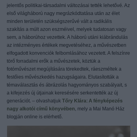
jelentős politikai-társadalmi változásai tették lehetővé. Az
első világháború nagy megrázkódtatása után az élet
minden területén szükségszerűvé vált a radikális
szakítás a múlt azon eszméivel, melyek tudatosan vagy
sem, a háborúhoz vezettek. A háború utáni kiábrándulás
az intézményes értékek megvetéséhez, a művészetben
elfogadott konvenciók felbomlásához vezetett. A felszínre
törő forradalmi erők a művészetek, köztük a
fotóművészet megújítására törekedtek, ráeszméltek a
festőies művészkedés hazugságaira. Elutasították a
témaválasztás és ábrázolás hagyományos szabályait, s
a kifejezés új útjainak keresésére serkentették az új
generációt. – olvashatjuk
Tőry Klára: A fényképezés
nagy alkotói című könyvében
, mely a Mai Manó Ház
blogján online is elérhető.