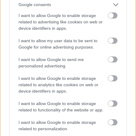
Google consents
I want to allow Google to enable storage
related to advertising like cookies on web or
device identifiers in apps.
I want to allow my user data to be sent to
Google for online advertising purposes.
I want to allow Google to send me
personalized advertising.
I want to allow Google to enable storage
related to analytics like cookies on web or
Több mint tízezren látták
device identifiers in apps.
már Frida Kahlo évtizedekig
I want to allow Google to enable storage
elzárt fotógyűjteményét a
related to functionality of the website or app.
Mai Manó Házban
I want to allow Google to enable storage
related to personalization.
10.000 feletti kíváncsi tekintetet vonzott már