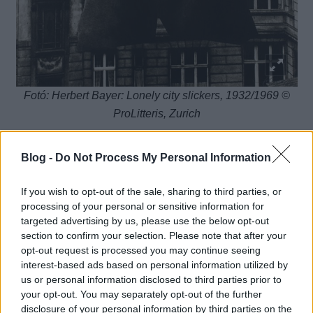
Fotó: Herbert Bayer: Lonely city slickers, 1932/1969 ©
ProLitteris, Zurich
Blog -
Do Not Process My Personal Information
(forrás:
artblart.com
)
If you wish to opt-out of the sale, sharing to third parties, or
Moholy-Nagy László fotóiból
ITT
találsz egy válogatást.
processing of your personal or sensitive information for
targeted advertising by us, please use the below opt-out
section to confirm your selection. Please note that after your
opt-out request is processed you may continue seeing
interest-based ads based on personal information utilized by
us or personal information disclosed to third parties prior to
your opt-out. You may separately opt-out of the further
disclosure of your personal information by third parties on the