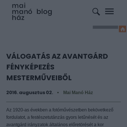
VÁLOGATÁS AZ AVANTGÁRD
FÉNYKÉPEZÉS
MESTERMŰVEIBŐL
2016. augusztus 02.
Mai Manó Ház
Az 1920-as években a fotóművészetben bekövetkező
fordulatot, a festészetutánzás gyors letűnését és az
avantgárd irányzatok általános előretörését a kor