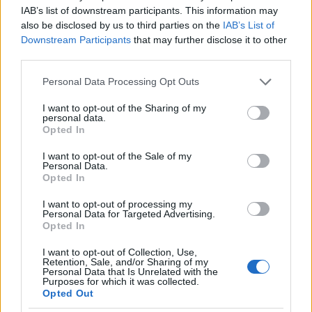
IAB’s list of downstream participants. This information may
also be disclosed by us to third parties on the
IAB’s List of
Downstream Participants
that may further disclose it to other
third parties.
kiállítás
fotótörténet
brassai
man ray
josef sudek
Please note that this website/app uses one or more Google
Personal Data Processing Opt Outs
services and may gather and store information including but
frantisek drtikol
erwin blumenfeld
not limited to your visit or usage behaviour. You may click to
I want to opt-out of the Sharing of my
herbert bayer
personal data.
grant or deny consent to Google and its third-party tags to
Opted In
use your data for below specified purposes in below Google
consent section.
I want to opt-out of the Sale of my
Personal Data.
Opted In
Ajánlott bejegyzések:
I want to opt-out of processing my
Personal Data for Targeted Advertising.
Opted In
I want to opt-out of Collection, Use,
Retention, Sale, and/or Sharing of my
Personal Data that Is Unrelated with the
Purposes for which it was collected.
Opted Out