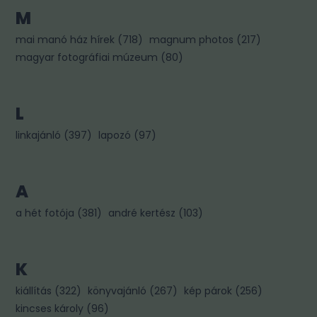
M
mai manó ház hírek
(
718
)
magnum photos
(
217
)
magyar fotográfiai múzeum
(
80
)
L
linkajánló
(
397
)
lapozó
(
97
)
A
a hét fotója
(
381
)
andré kertész
(
103
)
K
kiállítás
(
322
)
könyvajánló
(
267
)
kép párok
(
256
)
kincses károly
(
96
)