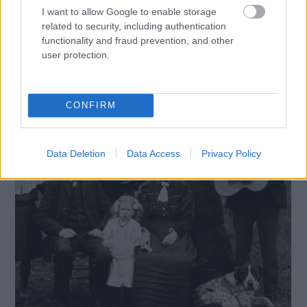
a Frida Kahlo fotógyűjteménye című kiállítás
I want to allow Google to enable storage
a Mai Manó Házban, mely a mexikói
related to security, including authentication
művésznő, popkulturális ikon életének rejtett
functionality and fraud prevention, and other
user protection.
CONFIRM
Data Deletion
Data Access
Privacy Policy