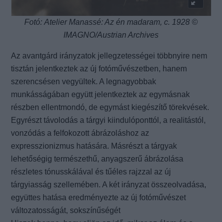
Fotó: Atelier Manassé: Az én madaram, c. 1928 ©
IMAGNO/Austrian Archives
Az avantgárd irányzatok jellegzetességei többnyire nem
tisztán jelentkeztek az új fotóművészetben, hanem
szerencsésen vegyültek. A legnagyobbak
munkásságában együtt jelentkeztek az egymásnak
részben ellentmondó, de egymást kiegészítő törekvések.
Egyrészt távolodás a tárgyi kiindulóponttól, a realitástól,
vonzódás a felfokozott ábrázoláshoz az
expresszionizmus hatására. Másrészt a tárgyak
lehetőségig természethű, anyagszerű ábrázolása
részletes tónusskálával és tűéles rajzzal az új
tárgyiasság szellemében. A két irányzat összeolvadása,
együttes hatása eredményezte az új fotóművészet
változatosságát, sokszínűségét