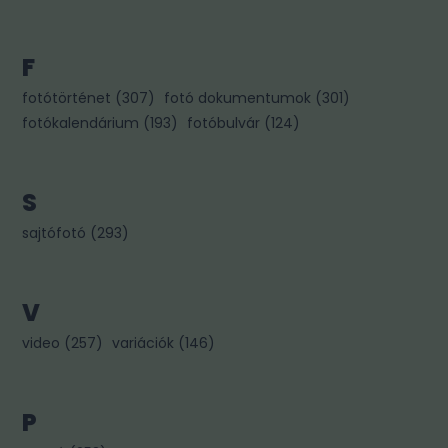
F
fotótörténet
(
307
)
fotó dokumentumok
(
301
)
fotókalendárium
(
193
)
fotóbulvár
(
124
)
S
sajtófotó
(
293
)
V
video
(
257
)
variációk
(
146
)
P