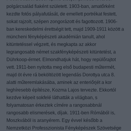
polgárcsalád fiaként született. 1903-ban, amatőrként
kezdte fotós pályafutását, de emellett portrékat festett,
sokat rajzolt, szépen zongorázott és fagottozott. 1906-
ban kereskedelmi érettségit tett, majd 1909-1911 között a
müncheni fényképészeti akadémián tanult, ahol
kitüntetéssel végzett, és megkapta az akkor
legrangosabb német szakfényképészeti kitüntetést, a
Dührkoop-érmet. Elmondhatjuk hát, hogy repülőrajtot
vett. 1911-ben nyitotta meg első budapesti műtermét,
majd öt évre rá beköltözött legendás Dorottya utca 8.
alatti műteremlakásába, aminek az enteriőrjét a kor
leghíresebb építésze, Kozma Lajos tervezte. Ekkortól
kezdve képeit sokfelé láthatták a világban, s
folyamatosan érkeztek címére a rangosabbnál
rangosabb elismerések, díjak. 1911-ben Rómából is,
Moszkvából is aranyérem. Egy évvel később a
Nemzetközi Professzionista Fényképészek Szövetsége