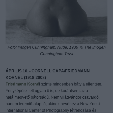
Fotó: Imogen Cunningham: Nude, 1939 © The Imogen
Cunningham Trust
ÁPRILIS 10. - CORNELL CAPA/FRIEDMANN
KORNÉL (1918-2008)
Friedmann Korné
l szinte mindenben bátyja ellentéte.
Fényképész lett ugyan ő is, de korántsem az a
halálmegvető bátorságú. Nem világvándor csavargó,
hanem teremtő-alapító, akinek nevéhez a New York-i
International Center of Photography létrehozása és