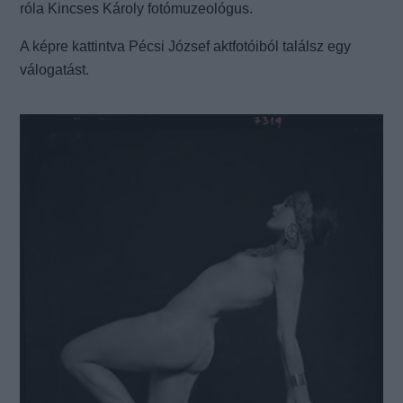
róla Kincses Károly fotómuzeológus.
A képre kattintva Pécsi József aktfotóiból találsz egy
válogatást.