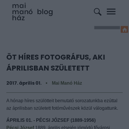
ÖT HÍRES FOTOGRÁFUS, AKI
ÁPRILISBAN SZÜLETETT
2017. április 01.
Mai Manó Ház
A hónap híres szülötteit bemutató sorozatunkba ezúttal
az áprilisban született fotóművészek közül válogattunk.
ÁPRILIS 01. - PÉCSI JÓZSEF (1889-1956)
Pécsi József
1889. április elsején jómódú fővárosi