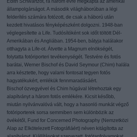
Edith Schwartzot, rá három évre megkapta az amerikai
állampolgárságot. A második világháborúban a légi
felderítés számára fotózott, de csak a háború után
kezdett hivatásos fényképészként dolgozni. 1948-ban
véglegesítette a Life. Tudósítóként sok időt töltött Dél-
Amerikában és Angliában. 1954-ben, bátyja halálakor
otthagyta a Life-ot. Átvette a Magnum elnökségét,
folytatta fotóriporteri tevékenységét. Testvére és fotós
barátai, Werner Bischof és David Seymour (Chim) halála
arra késztette, hogy valami fontosat tegyen fotós
hagyatékukért, emlékük fennmaradásáért.
Bischof özvegyével és Chim húgával létrehoztak egy
alapítványt a három fotós emlékére. Kicsit később,
miután nyilvánvalóvá vált, hogy a hasonló munkát végző
fotóriporterek sorsa semmiben sem különbözik az
övékétől, Fund for Concerned Photography (Nemzetközi
Alap az Elkötelezett Fotográfiáért) néven kitágította az
alapítványt. Kiállításokat szervezett, fotótanfolyamokat