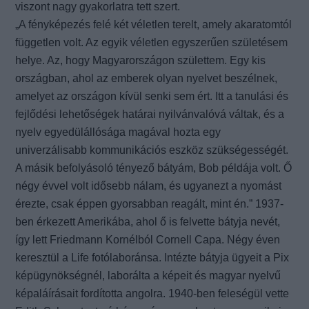
viszont nagy gyakorlatra tett szert.
„A fényképezés felé két véletlen terelt, amely akaratomtól
független volt. Az egyik véletlen egyszerűen születésem
helye. Az, hogy Magyarországon születtem. Egy kis
országban, ahol az emberek olyan nyelvet beszélnek,
amelyet az országon kívül senki sem ért. Itt a tanulási és
fejlődési lehetőségek határai nyilvánvalóvá váltak, és a
nyelv egyedülállósága magával hozta egy
univerzálisabb kommunikációs eszköz szükségességét.
A másik befolyásoló tényező bátyám, Bob példája volt. Ő
négy évvel volt idősebb nálam, és ugyanezt a nyomást
érezte, csak éppen gyorsabban reagált, mint én.” 1937-
ben érkezett Amerikába, ahol ő is felvette bátyja nevét,
így lett Friedmann Kornélból Cornell Capa. Négy éven
keresztül a Life fotólaboránsa. Intézte bátyja ügyeit a Pix
képügynökségnél, laborálta a képeit és magyar nyelvű
képaláírásait fordította angolra. 1940-ben feleségül vette