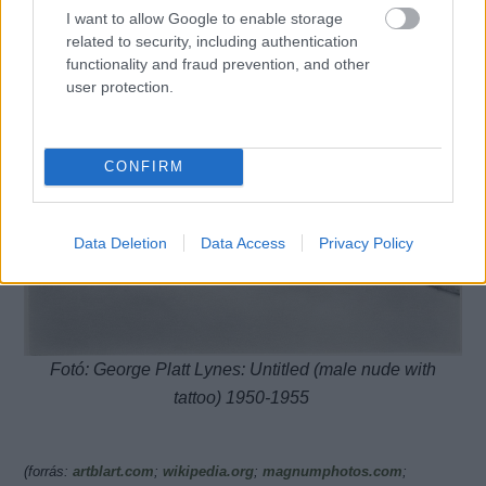
I want to allow Google to enable storage
related to security, including authentication
functionality and fraud prevention, and other
user protection.
CONFIRM
Data Deletion
Data Access
Privacy Policy
Fotó: George Platt Lynes: Untitled (male nude with
tattoo) 1950-1955
(forrás:
artblart.com
;
wikipedia.org
;
magnumphotos.com
;