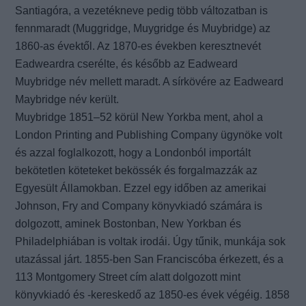
Santiagóra, a vezetékneve pedig több változatban is
fennmaradt (Muggridge, Muygridge és Muybridge) az
1860-as évektől. Az 1870-es években keresztnevét
Eadweardra cserélte, és később az Eadweard
Muybridge név mellett maradt. A sírkövére az Eadweard
Maybridge név került.
Muybridge 1851–52 körül New Yorkba ment, ahol a
London Printing and Publishing Company ügynöke volt
és azzal foglalkozott, hogy a Londonból importált
bekötetlen köteteket bekössék és forgalmazzák az
Egyesült Államokban. Ezzel egy időben az amerikai
Johnson, Fry and Company könyvkiadó számára is
dolgozott, aminek Bostonban, New Yorkban és
Philadelphiában is voltak irodái. Úgy tűnik, munkája sok
utazással járt. 1855-ben San Franciscóba érkezett, és a
113 Montgomery Street cím alatt dolgozott mint
könyvkiadó és -kereskedő az 1850-es évek végéig. 1858