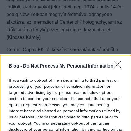
indított, kiadványokat jelentetett meg. 1974. április 14-én
pedig New Yorkban megnyílt életműve legnagyobb
alkotása, az International Center of Photography, ami az
idők során a fényképezés egyik igazi központja lett.
(Kincses Károly)
Cornell Capa JFK-ről készített sorozatának képeiből a
fotóra kattintva találsz egy válogatást.
Blog -
Do Not Process My Personal Information
If you wish to opt-out of the sale, sharing to third parties, or
processing of your personal or sensitive information for
targeted advertising by us, please use the below opt-out
section to confirm your selection. Please note that after your
opt-out request is processed you may continue seeing
interest-based ads based on personal information utilized by
us or personal information disclosed to third parties prior to
your opt-out. You may separately opt-out of the further
disclosure of your personal information by third parties on the