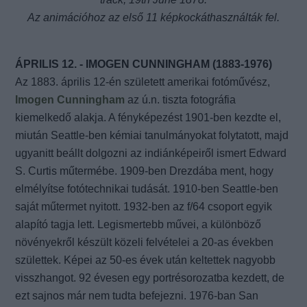
Az animációhoz az első 11 képkockáthasználták fel.
ÁPRILIS 12. - IMOGEN CUNNINGHAM (1883-1976)
Az 1883. április 12-én született amerikai fotóművész,
Imogen Cunningham
az ú.n. tiszta fotográfia
kiemelkedő alakja. A fényképezést 1901-ben kezdte el,
miután Seattle-ben kémiai tanulmányokat folytatott, majd
ugyanitt beállt dolgozni az indiánképeiről ismert Edward
S. Curtis műtermébe. 1909-ben Drezdába ment, hogy
elmélyítse fotótechnikai tudását. 1910-ben Seattle-ben
saját műtermet nyitott. 1932-ben az f/64 csoport egyik
alapító tagja lett. Legismertebb művei, a különböző
növényekről készült közeli felvételei a 20-as években
születtek. Képei az 50-es évek után keltettek nagyobb
visszhangot. 92 évesen egy portrésorozatba kezdett, de
ezt sajnos már nem tudta befejezni. 1976-ban San