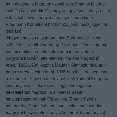
működtetése, a Magnum vezetése, számtalan jó könyv,
kiállítás kapcsolódik. Olyannyira eggyé vált a bátyja által
választott névvel, hogy ma már senki nem tudja:
Friedmann Kornélként hozta haza jó és rossz jegyeit az
iskolából.
„Nagyon hosszú utat jártam meg Budapesttől – ahol
születtem – a Fifth Avenue-ig. Tizennyolc éves koromig
semmi említésre méltó dolog nem történt velem.
Magyarul beszélni elfelejtettem, bár érteni egész jól
értek.” 1928-1936 között a Madách Gimnáziumba járt,
orvos szeretett volna lenni. 1936-ban friss érettségijével
a zsebében Párizsba ment, ahol New Yorkból Európába
jövő anyjával is találkozott. Hogy orvosegyetemi
felvételijéhez megtanulja a nyelvet, beállt
fényképésztanoncnak Fehér Imre (Emeric Fehér)
műtermébe. Franciául nem tanult sokat, mert mindig
magyarul beszélgettek, bátyja képeinek laborálásával