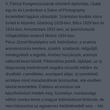
V. Párizsi Kongresszusának elismerő diplomája. Újabb
egy év és Londonban a Salon of Photography
tiszteletbeli tagjává választják. Számtalan további város
tünteti ki képeiért, Göteborg 1929-ben, Bécs 1929-ben és
1934-ben, Amszterdam 1932-ben, az Iparművészeti
Világkiállítást rendező Milánó 1934-ben.
Pécsi József fényképész volt, fotóművész, a szakma
aranykoszorús mestere, szakíró, szaktanár, műgyűjtő,
mindegyikből a legjobb. Amihez hozzányúlt, arannyá
változott kezei között. Piktorialista portréi, tájképei, az új
tárgyiasság eredményeit magába olvasztó reklám- és
divatfotói, csendéletei, avantgard aktjai, új szemléletű
arcképei mind maradandónak bizonyultak, sok esetben
iskolát teremtettek. Érdekes arcvonásai sok
képzőművészt ihlettek meg. Személye, munkássága
nélkül csonka lenne a magyar fotóművészet története, de
nem hiányozhat az egyetemes fotótörténetből sem. – írta