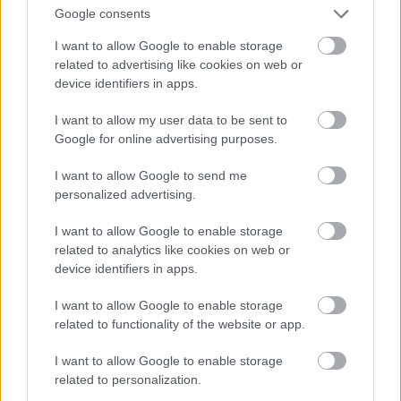
Google consents
az emberi szexualitással foglalkozó kutatásokat
végezték. George maga is részt vett a Kinsey Intézet
I want to allow Google to enable storage
related to advertising like cookies on web or
néhány kutatásában, és ezután kezdett intenzíven
device identifiers in apps.
foglalkozni a férfi test erotikus megjelenítésével a
munkáiban.
I want to allow my user data to be sent to
1955 májusában gyógyíthatatlan tüdőrákot
Google for online advertising purposes.
diagnosztizáltak a fotográfusnál, aki ekkor bezárta a
I want to allow Google to send me
műtermét, és megsemmisítette a férfiakról készített
personalized advertising.
aktképeit és negatívjait. Szerencsére a Kinsey Intézet
gyűjteményében őrzött képekhez nem fért hozzá, így ma
I want to allow Google to enable storage
related to analytics like cookies on web or
övék az egyik legnagyobb gyűjtemény George Platt
device identifiers in apps.
Lynes munkáiból. Lynes fél évvel később, 1955,
december 6-án hunyt el, akt- és divatfotóival pedig
I want to allow Google to enable storage
örökre beírta magát a fotóművészet nagykönyvébe.
related to functionality of the website or app.
A fotóra kattintva a gyűjtemény képeiből találsz egy
I want to allow Google to enable storage
related to personalization.
válogatást.