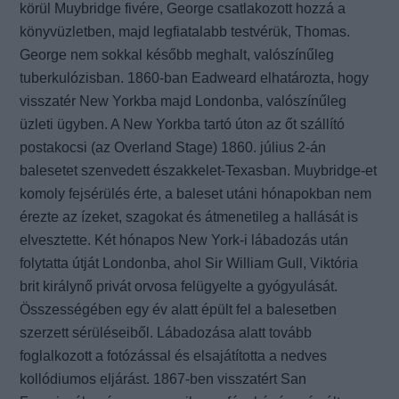
körül Muybridge fivére, George csatlakozott hozzá a
könyvüzletben, majd legfiatalabb testvérük, Thomas.
George nem sokkal később meghalt, valószínűleg
tuberkulózisban. 1860-ban Eadweard elhatározta, hogy
visszatér New Yorkba majd Londonba, valószínűleg
üzleti ügyben. A New Yorkba tartó úton az őt szállító
postakocsi (az Overland Stage) 1860. július 2-án
balesetet szenvedett északkelet-Texasban. Muybridge-et
komoly fejsérülés érte, a baleset utáni hónapokban nem
érezte az ízeket, szagokat és átmenetileg a hallását is
elvesztette. Két hónapos New York-i lábadozás után
folytatta útját Londonba, ahol Sir William Gull, Viktória
brit királynő privát orvosa felügyelte a gyógyulását.
Összességében egy év alatt épült fel a balesetben
szerzett sérüléseiből. Lábadozása alatt tovább
foglalkozott a fotózással és elsajátította a nedves
kollódiumos eljárást. 1867-ben visszatért San