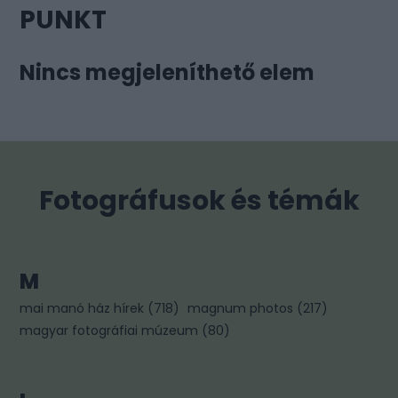
PUNKT
Nincs megjeleníthető elem
Fotográfusok és témák
M
mai manó ház hírek
(
718
)
magnum photos
(
217
)
magyar fotográfiai múzeum
(
80
)