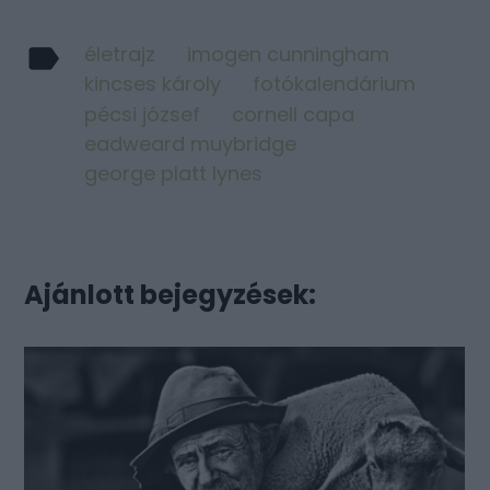
életrajz
imogen cunningham
kincses károly
fotókalendárium
pécsi józsef
cornell capa
eadweard muybridge
george platt lynes
Ajánlott bejegyzések: