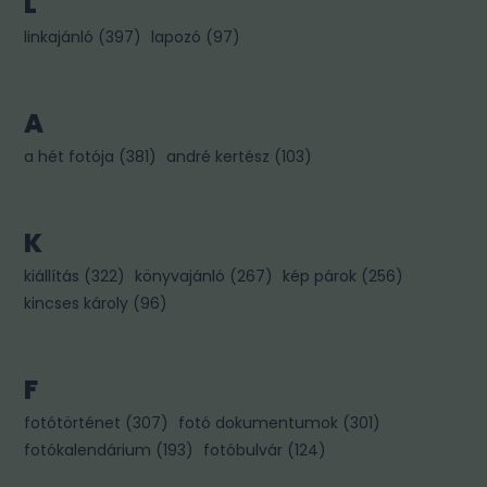
L
linkajánló
(
397
)
lapozó
(
97
)
A
a hét fotója
(
381
)
andré kertész
(
103
)
K
kiállítás
(
322
)
könyvajánló
(
267
)
kép párok
(
256
)
kincses károly
(
96
)
F
fotótörténet
(
307
)
fotó dokumentumok
(
301
)
fotókalendárium
(
193
)
fotóbulvár
(
124
)