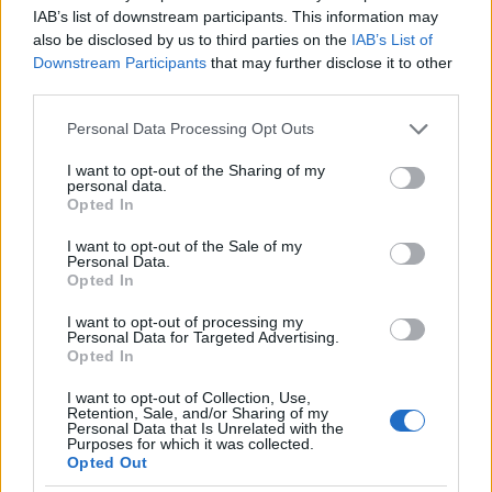
IAB’s list of downstream participants. This information may
also be disclosed by us to third parties on the
IAB’s List of
Downstream Participants
that may further disclose it to other
Fotó: Cornell Capa: USA. 1964. Buffalo, New York.
third parties.
Robert F. KENNEDY campaigning for the Senate. ©
Please note that this website/app uses one or more Google
Cornell Capa/Magnum Photos, courtesy of the
Personal Data Processing Opt Outs
services and may gather and store information including but
International Center of Photography
not limited to your visit or usage behaviour. You may click to
I want to opt-out of the Sharing of my
personal data.
grant or deny consent to Google and its third-party tags to
Opted In
use your data for below specified purposes in below Google
ÁPRILIS 15. - GEORGE PLATT LYNES (1907-1955)
consent section.
I want to opt-out of the Sale of my
A 110 évvel ezelőtt, 1907. április 15-én New Jerseyben
Personal Data.
Opted In
született George Platt Lynes egyike a legjelentősebb
amerikai divatfotográfusoknak és a XX. század egyik
I want to opt-out of processing my
Personal Data for Targeted Advertising.
legfontosabb olyan fotóművésze, aki a férfi test
Opted In
szépségét mutatta be. Divatfotósként kezdte karrierjét,
I want to opt-out of Collection, Use,
mikor saját műtermet nyitott 1932-ben New Yorkban,
Retention, Sale, and/or Sharing of my
Personal Data that Is Unrelated with the
majd egy kis hollywoodi kitérő után 1948-ban újra New
Purposes for which it was collected.
Yorkban dolgozott. Barátsága ezután kezdődött Dr. Alfred
Opted Out
Kinseyvel, aki az alapítója volt annak az intézetnek, ahol