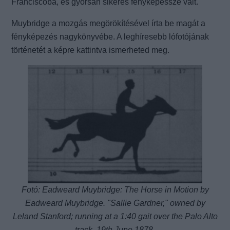
Franciscóba, és gyorsan sikeres fényképésszé vált.
Muybridge a mozgás megörökítésével írta be magát a
fényképezés nagykönyvébe. A leghíresebb lófotójának
történetét a képre kattintva ismerheted meg.
Fotó: Eadweard Muybridge: The Horse in Motion by
Eadweard Muybridge. "Sallie Gardner," owned by
Leland Stanford; running at a 1:40 gait over the Palo Alto
track, 19th June 1878.