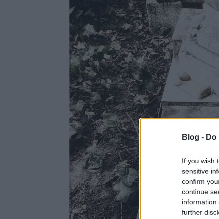
Blog -
Do 
If you wish 
sensitive in
confirm you
continue se
information 
further disc