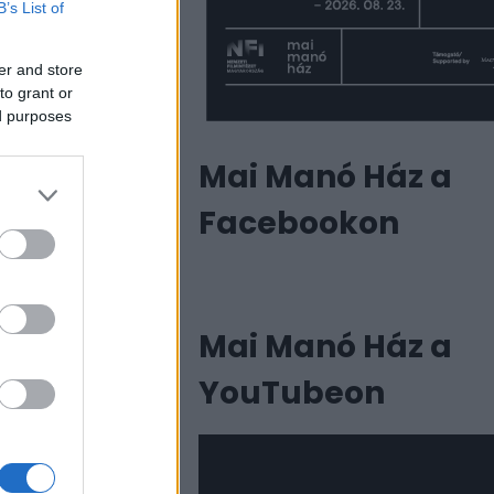
B’s List of
er and store
to grant or
ed purposes
Mai Manó Ház a
Facebookon
Mai Manó Ház a
YouTubeon