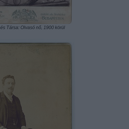
 és Társa: Olvasó nő, 1900 körül