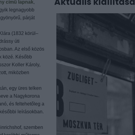
Aktuális kiállítás
ny című lapnak
,
egyik legnagyobb
 gyönyörű, párját
Klára (1832 körül–
rássy úti
rosban. Az első közös
ok közé. Később
sszor Koller Károly,
zott, miközben
kán, egy üres telken
a neve a Nagykorona
nó, és feltehetőleg a
 későbbi leírásokban.
einrichshof, szemben