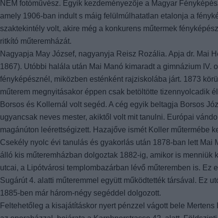
NEM fotóművész. Egyik kezdeményezője a Magyar Fényképésze
amely 1906-ban indult s máig felülmúlhatatlan etalonja a fén
szaktekintély volt, akire még a konkurens műtermek fényképészei
ritkító műteremházát.
Nagyapja May József, nagyanyja Reisz Rozália. Apja dr. Mai He
1867). Utóbbi halála után Mai Manó kimaradt a gimnázium IV. o
fényképésznél, miközben esténként rajziskolába járt. 1873 kör
műterem megnyitásakor éppen csak betöltötte tizennyolcadik él
Borsos és Kollernál volt segéd. A cég egyik beltagja Borsos Józ
ugyancsak neves mester, akiktől volt mit tanulni. Európai ván
magánúton leérettségizett. Hazajőve ismét Koller műtermébe ke
Csekély nyolc évi tanulás és gyakorlás után 1878-ban lett Mai
álló kis műteremházban dolgoztak 1882-ig, amikor is menniük k
utcai, a Lipótvárosi templombazárban lévő műteremben is. Ez e
Sugárút 4. alatti műteremmel együtt működtették társával. Ez u
1885-ben már három-négy segéddel dolgozott.
Feltehetőleg a kisajátításkor nyert pénzzel vágott bele Merten