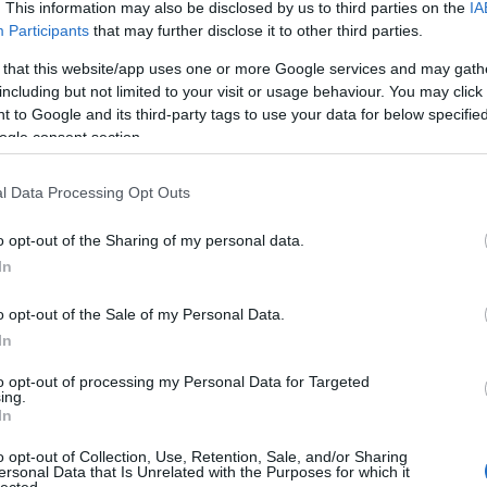
. This information may also be disclosed by us to third parties on the
IA
Participants
that may further disclose it to other third parties.
 that this website/app uses one or more Google services and may gath
including but not limited to your visit or usage behaviour. You may click 
 to Google and its third-party tags to use your data for below specifi
ogle consent section.
l Data Processing Opt Outs
o opt-out of the Sharing of my personal data.
In
o opt-out of the Sale of my Personal Data.
In
to opt-out of processing my Personal Data for Targeted
ing.
In
o opt-out of Collection, Use, Retention, Sale, and/or Sharing
ersonal Data that Is Unrelated with the Purposes for which it
e sírköve Budapesten, a Kozma utcai temetőben.
lected.