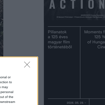
sonal or
ection to
ou may
 personal
out of the
 downstream