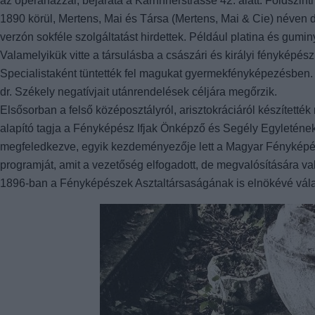
az operaházzal, bejárata a Karnhnerstrasse 42. alatt. Földszint
1890 körül, Mertens, Mai és Társa (Mertens, Mai & Cie) néven d
verzón sokféle szolgáltatást hirdettek. Például platina és gumi
Valamelyikük vitte a társulásba a császári és királyi fényképész
Specialistaként tüntették fel magukat gyermekfényképezésben. E
dr. Székely negatívjait utánrendelések céljára megőrzik.
Elsősorban a felső középosztályról, arisztokráciáról készítették 
alapító tagja a Fényképész Ifjak Önképző és Segély Egyleténe
megfeledkezve, egyik kezdeményezője lett a Magyar Fényképés
programját, amit a vezetőség elfogadott, de megvalósítására va
1896-ban a Fényképészek Asztaltársaságának is elnökévé válas