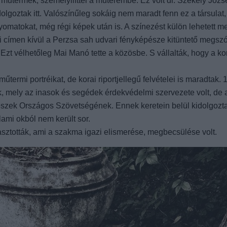
i műtermek, személylifttel a műterembe. Ez volt dr. Székely Józ
olgoztak itt. Valószínűleg sokáig nem maradt fenn ez a társulat
nyomatokat, még régi képek után is. A színezést külön lehetett m
i címen kívül a Perzsa sah udvari fényképésze kitüntető megszólí
zt vélhetőleg Mai Manó tette a közösbe. S vállalták, hogy a ko
műtermi portréikat, de korai riportjellegű felvételei is maradtak
k, mely az inasok és segédek érdekvédelmi szervezete volt, de
zek Országos Szövetségének. Ennek keretein belül kidolgozta 
lami okból nem került sor.
ztották, ami a szakma igazi elismerése, megbecsülése volt.