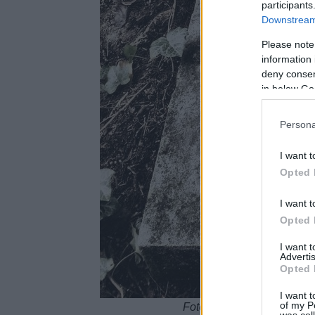
participants
Downstream 
Please note
information 
deny consent
in below Go
Persona
I want t
Opted 
I want t
Opted 
I want 
Advertis
Opted 
I want t
of my P
Fotó: Mai Manó és feleség
was col