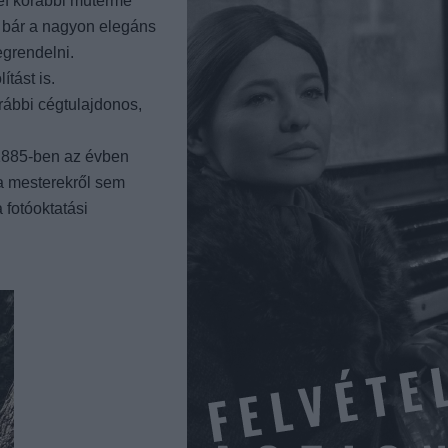
sef korábbi műterme
, bár a nagyon elegáns
egrendelni.
tást is.
rábbi cégtulajdonos,
. 1885-ben az évben
 a mesterekről sem
fotóoktatási