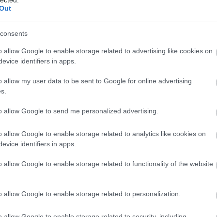
 Sándor felvétele, 2014. október 3.
Out
mossy Orfeummal átellenben. Korábbi műtermét sem adta fel, a
consents
 néven Szigeti Jakabbal dolgozott együtt még néhány évig mind
o allow Google to enable storage related to advertising like cookies on
segéd, évekig együtt dolgozott előkelő műtermekben. Később me
evice identifiers in apps.
szágot, Franciaországot. Kitüntetései késői verzóinak teljes fel
o allow my user data to be sent to Google for online advertising
ft tüntette ki, ezüstérmet nyert Székesfehérváron 1879-ben, T
s.
lvételeivel keltett feltűnést. A Millenniumi Kiállításon zsűrit
to allow Google to send me personalized advertising.
zsi világkiállításon aranyéremmel honorálták képeit. Egyszóval, 
mébe Mai utóda Weisz néven az Aradról Trianon után menekülni
o allow Google to enable storage related to analytics like cookies on
yét.
evice identifiers in apps.
o allow Google to enable storage related to functionality of the website
o allow Google to enable storage related to personalization.
o allow Google to enable storage related to security, including