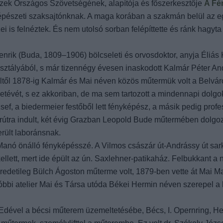
k Országos Szövetségének, alapítója és főszerkesztője
A Fé
yképészeti szaksajtónknak. A maga korában a szakmán belül az 
 is felnéztek. És nem utolsó sorban felépíttette és ránk hagyta
nrik (Buda, 1809–1906) bölcseleti és orvosdoktor, anyja Éliás 
sztályából, s már tizennégy évesen inaskodott Kalmár Péter And
ültől 1878-ig Kalmár és Mai néven közös műtermük volt a Belvá
etévét, s ez akkoriban, de ma sem tartozott a mindennapi dolg
sef, a biedermeier festőből lett fényképész, a másik pedig profe
dorútra indult, két évig Grazban Leopold Bude műtermében dolgo
rült laboránsnak.
 Manó önálló fényképésszé. A Vilmos császár út-Andrássy út sar
ellett, mert ide épült az ún. Saxlehner-patikaház. Felbukkant 
redetileg Bülch Ágoston műterme volt, 1879-ben vette át Mai Ma
tóbbi atelier Mai és Társa utóda Békei Hermin néven szerepel a
s Edével a bécsi műterem üzemeltetésébe, Bécs, I. Opernring, H