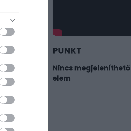
 Váci körút 14-ben,
két helyen. 1894-ben
gszűnt a társas
ületét betöltötték.
PUNKT
riesztben 1882-ben.
ag volt, ugyanakkor
Nincs megjeleníthető
amit fényképész a
elem
 kényszerülő Weisz