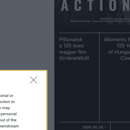
sonal or
ection to
ou may
 personal
out of the
 downstream