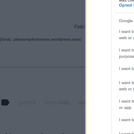
Opted 
Google 
Fotó: Francesca Woodman: S
I want t
web or d
(forrás:
pleasurephotoroom.wordpress.com
)
I want t
purpose
I want 
Tetszik
I want t
web or d
I want t
portré
önarckép
edward steichen
or app.
I want t
I want t