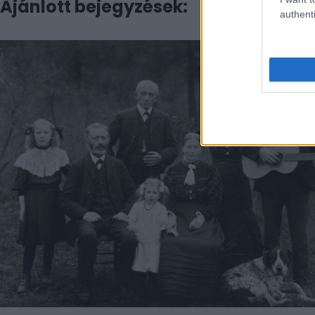
Ajánlott bejegyzések:
authenti