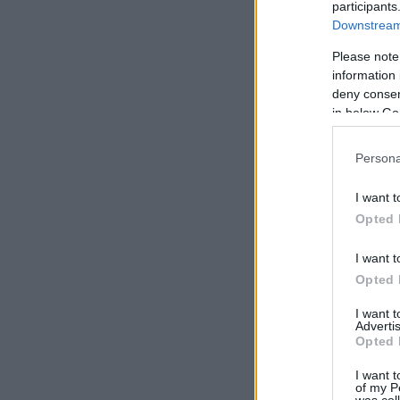
participants
Downstream 
Please note
information 
deny consent
in below Go
Persona
I want t
Opted 
I want t
Opted 
I want 
Advertis
Opted 
I want t
of my P
was col