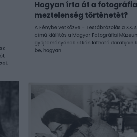
Hogyan írta át a fotográfia
meztelenség történetét?
A Fénybe vetkőzve – Testábrázolás a XX. s
című kiállítás a Magyar Fotográfiai Múzeu
gyűjteményének ritkán látható darabjain k
sz
be, hogyan
iót
zel,