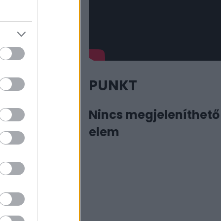
PUNKT
Nincs megjeleníthető
elem