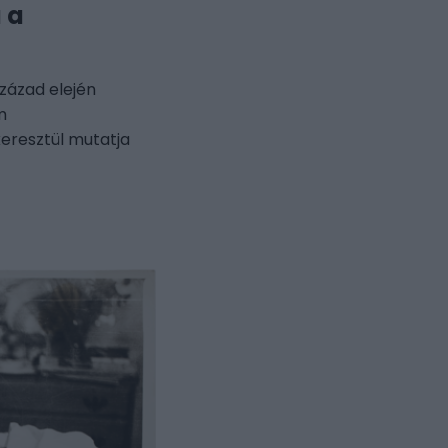
 a
zázad elején
m
eresztül mutatja