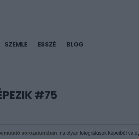
SZEMLE
ESSZÉ
BLOG
ÉPEZIK #75
t bemutató sorozatunkban
ma olyan fotográfusok képeiből válog