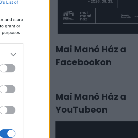
B’s List of
er and store
to grant or
ed purposes
Mai Manó Ház a
Facebookon
Mai Manó Ház a
YouTubeon