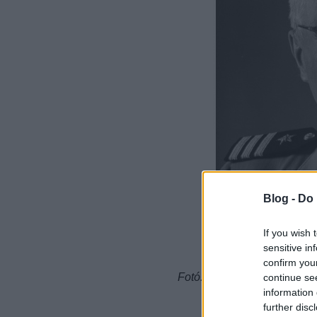
Blog -
Do 
If you wish 
sensitive in
confirm you
Fotó: Gjon Mili: Edward St
continue se
information 
further disc