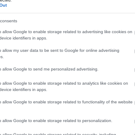
Out
consents
elf at 30 – Antella it 1972 © Francesca Woodman
o allow Google to enable storage related to advertising like cookies on
evice identifiers in apps.
o allow my user data to be sent to Google for online advertising
s.
to allow Google to send me personalized advertising.
o allow Google to enable storage related to analytics like cookies on
evice identifiers in apps.
o allow Google to enable storage related to functionality of the website
francesca woodman
gjon mili
lee miller
o allow Google to enable storage related to personalization.
o allow Google to enable storage related to security, including