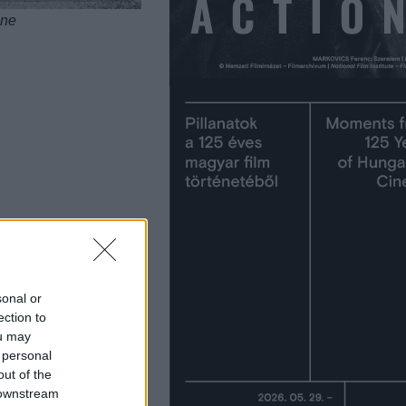
ine
sonal or
ection to
ou may
 personal
out of the
 downstream