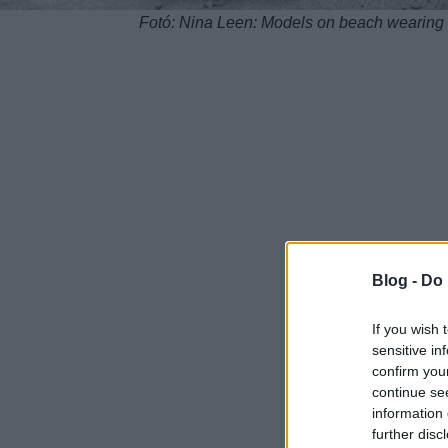
Fotó: Nina Leen: Models on beach wearing d
Blog -
Do 
If you wish 
sensitive in
confirm you
continue se
information 
further disc