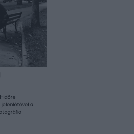
I
l-időre
 jelenlétével a
otográfia