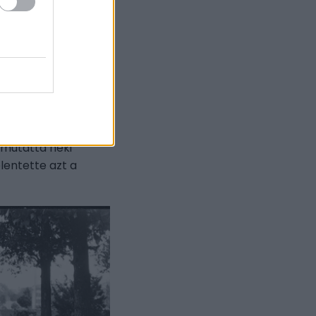
etektől
 fotográfia
ia képviselő nagy
mutatta neki
lentette azt a