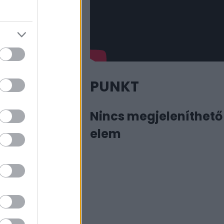
PUNKT
Nincs megjeleníthető
elem