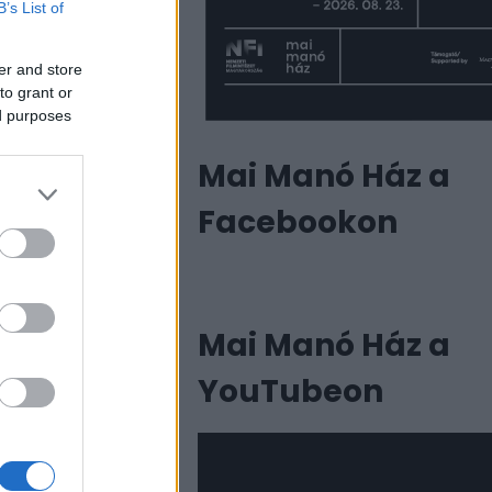
B’s List of
er and store
to grant or
ed purposes
Mai Manó Ház a
Facebookon
Mai Manó Ház a
YouTubeon