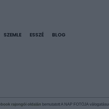
SZEMLE
ESSZÉ
BLOG
book rajongói oldalán
bemutatott A NAP FOTÓJA válogatásun