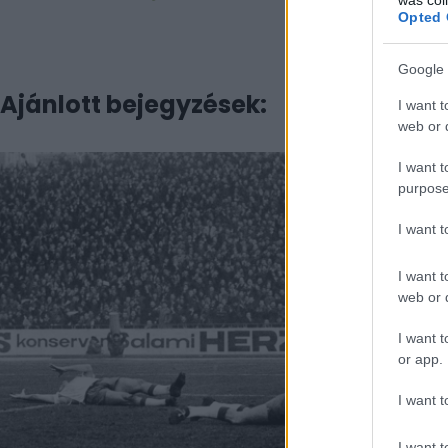
Opted 
Google 
Ajánlott bejegyzések:
I want t
web or d
I want t
purpose
I want 
I want t
web or d
I want t
or app.
I want t
I want t