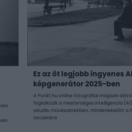
Ez az öt legjobb ingyenes A
képgenerátor 2025-ben
A Punkt.hu online fotográfiai magazin időrő
foglalkozik a mesterséges intelligencia (AI)
dben
vizuális művészetekben, mindenekelőtt a f
területére
vén