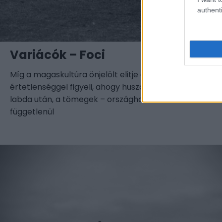
authenti
Variácók – Foci
Míg a magaskultúra önjelölt elitje évszázadok óta finn
értetlenséggel figyeli, ahogy huszonkét ember lohol e
labda után, a tömegek – országhatártól és GDP-től
függetlenül