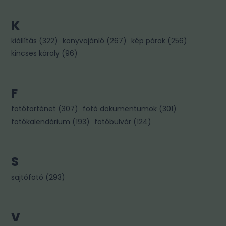
K
kiállítás
(
322
)
könyvajánló
(
267
)
kép párok
(
256
)
kincses károly
(
96
)
F
fotótörténet
(
307
)
fotó dokumentumok
(
301
)
fotókalendárium
(
193
)
fotóbulvár
(
124
)
S
sajtófotó
(
293
)
V