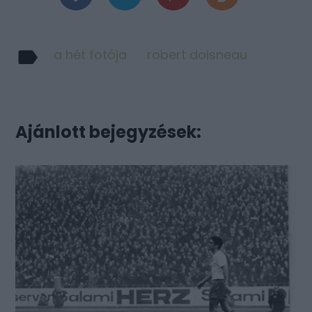
a hét fotója
robert doisneau
Ajánlott bejegyzések: