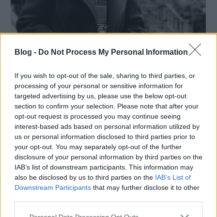
Blog -
Do Not Process My Personal Information
If you wish to opt-out of the sale, sharing to third parties, or
A holland ellenállás titokban
processing of your personal or sensitive information for
targeted advertising by us, please use the below opt-out
készült képei az 1940-es
section to confirm your selection. Please note that after your
opt-out request is processed you may continue seeing
évekből
interest-based ads based on personal information utilized by
us or personal information disclosed to third parties prior to
1944 őszén már közeledett a második
your opt-out. You may separately opt-out of the further
világháború vége, Amszterdamban azonban
disclosure of your personal information by third parties on the
még hátra volt a legneheze. Az ország egyes
IAB’s list of downstream participants. This information may
déli területeit szeptemberben
also be disclosed by us to third parties on the
IAB’s List of
Downstream Participants
that may further disclose it to other
felszabadították ugyan, a
third parties.
Please note that this website/app uses one or more Google
Personal Data Processing Opt Outs