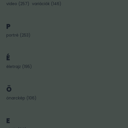
video
(
257
)
variációk
(
146
)
P
portré
(
253
)
É
életrajz
(
195
)
Ö
önarckép
(
106
)
E