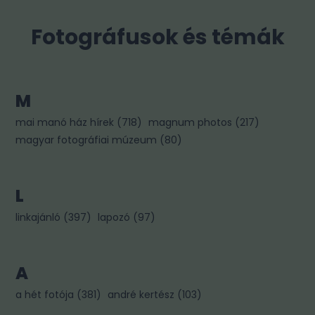
Fotográfusok és témák
M
mai manó ház hírek
(
718
)
magnum photos
(
217
)
magyar fotográfiai múzeum
(
80
)
L
linkajánló
(
397
)
lapozó
(
97
)
A
a hét fotója
(
381
)
andré kertész
(
103
)