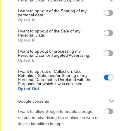
services and may gather and store information including but
not limited to your visit or usage behaviour. You may click to
I want to opt-out of the Sharing of my
personal data.
grant or deny consent to Google and its third-party tags to
Opted In
use your data for below specified purposes in below Google
consent section.
I want to opt-out of the Sale of my
Aktuális kiállításaink
Personal Data.
Opted In
I want to opt-out of processing my
Personal Data for Targeted Advertising.
Opted In
I want to opt-out of Collection, Use,
Retention, Sale, and/or Sharing of my
Personal Data that Is Unrelated with the
Purposes for which it was collected.
Opted Out
Google consents
I want to allow Google to enable storage
related to advertising like cookies on web or
device identifiers in apps.