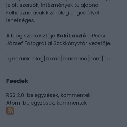
jelölt szerzők, intézmények tulajdona.
Felhasználásuk kizárólag engedéllyel
lehetséges.
A blog szerkesztője
Baki László
a Pécsi
József Fotográfiai Szakkönyvtár vezetője.
Írj nekünk: blog[kukac]maimano[pont]hu
Feedek
RSS 2.0
bejegyzések
,
kommentek
Atom
bejegyzések
,
kommentek