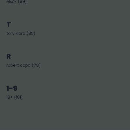
elsők
(
89
)
T
tőry klára
(
85
)
R
robert capa
(
78
)
1-9
18+
(
181
)