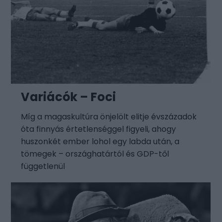
Variácók – Foci
Míg a magaskultúra önjelölt elitje évszázadok
óta finnyás értetlenséggel figyeli, ahogy
huszonkét ember lohol egy labda után, a
tömegek – országhatártól és GDP-től
függetlenül