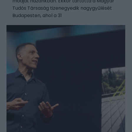
módját hazánkban. Ekkor tartotta a Magyar
Tudós Társaság tizenegyedik nagygyűlését
Budapesten, ahol a 31