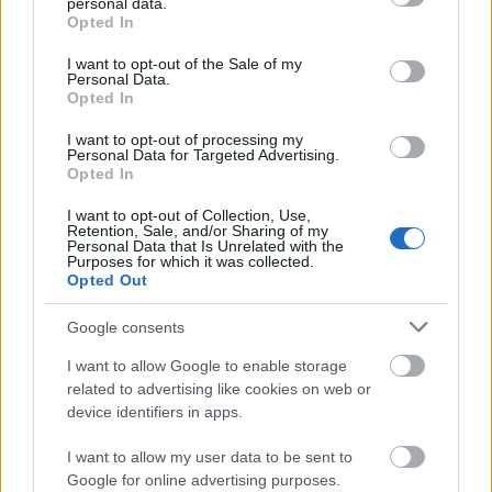
personal data.
grant or deny consent to Google and its third-party tags to
Opted In
Aktuális kiállításaink
use your data for below specified purposes in below Google
consent section.
I want to opt-out of the Sale of my
Personal Data.
Opted In
I want to opt-out of processing my
Personal Data for Targeted Advertising.
Opted In
I want to opt-out of Collection, Use,
Retention, Sale, and/or Sharing of my
Personal Data that Is Unrelated with the
Purposes for which it was collected.
Opted Out
Google consents
I want to allow Google to enable storage
related to advertising like cookies on web or
device identifiers in apps.
I want to allow my user data to be sent to
Google for online advertising purposes.