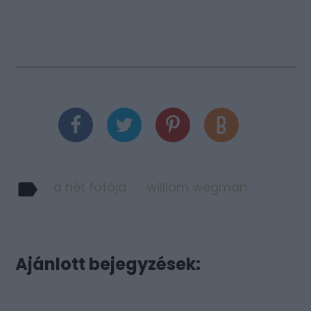
a hét fotója
william wegman
Ajánlott bejegyzések: