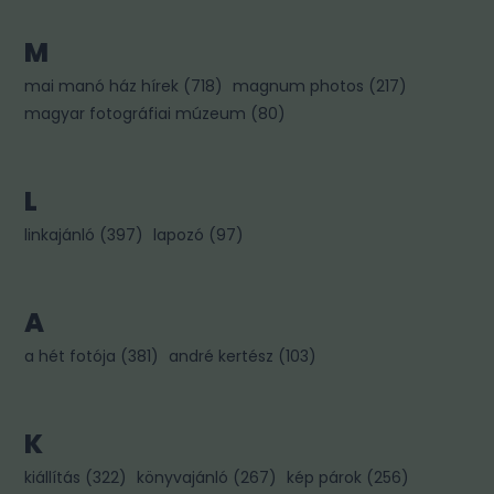
M
mai manó ház hírek
(
718
)
magnum photos
(
217
)
magyar fotográfiai múzeum
(
80
)
L
linkajánló
(
397
)
lapozó
(
97
)
A
a hét fotója
(
381
)
andré kertész
(
103
)
K
kiállítás
(
322
)
könyvajánló
(
267
)
kép párok
(
256
)