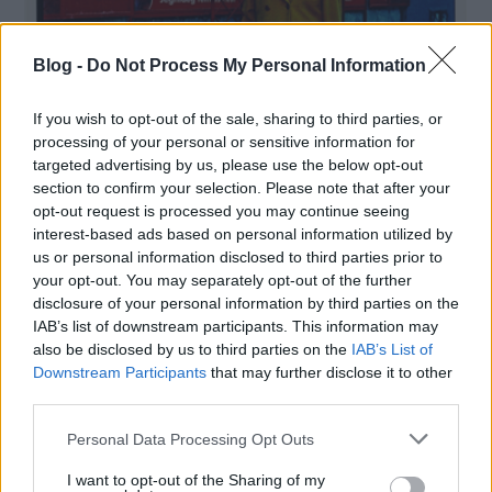
Blog -
Do Not Process My Personal Information
Megfestették a
If you wish to opt-out of the sale, sharing to third parties, or
Józsefvárosról készült
processing of your personal or sensitive information for
díjnyertes fotósorozat képeit
targeted advertising by us, please use the below opt-out
section to confirm your selection. Please note that after your
A Szentandrássy István Roma Művészeti
opt-out request is processed you may continue seeing
interest-based ads based on personal information utilized by
Galériában látható Józsefváros – Város a
us or personal information disclosed to third parties prior to
városban című kiállítás Stalter György és
your opt-out. You may separately opt-out of the further
Botos Zoltán művészetén keresztül mutatja
disclosure of your personal information by third parties on the
be
IAB’s list of downstream participants. This information may
also be disclosed by us to third parties on the
IAB’s List of
Downstream Participants
that may further disclose it to other
third parties.
Please note that this website/app uses one or more Google
Personal Data Processing Opt Outs
services and may gather and store information including but
not limited to your visit or usage behaviour. You may click to
I want to opt-out of the Sharing of my