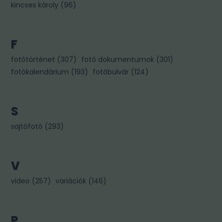
kincses károly
(
96
)
F
fotótörténet
(
307
)
fotó dokumentumok
(
301
)
fotókalendárium
(
193
)
fotóbulvár
(
124
)
S
sajtófotó
(
293
)
V
video
(
257
)
variációk
(
146
)
P