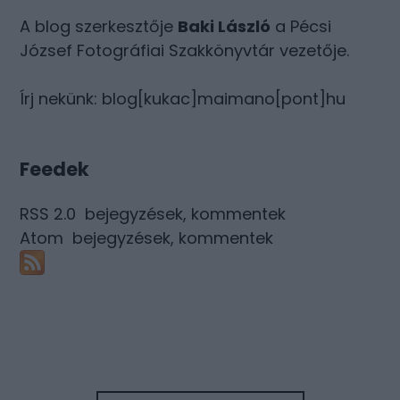
A blog szerkesztője
Baki László
a Pécsi
József Fotográfiai Szakkönyvtár vezetője.
Írj nekünk: blog[kukac]maimano[pont]hu
Feedek
RSS 2.0
bejegyzések
,
kommentek
Atom
bejegyzések
,
kommentek