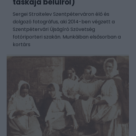
táskája belülről)
Sergei Stroitelev Szentpéterváron élő és
dolgozó fotográfus, aki 2014-ben végzett a
Szentpétervári Újságíró Szövetség
fotóriporteri szakán. Munkáiban elsősorban a
kortárs