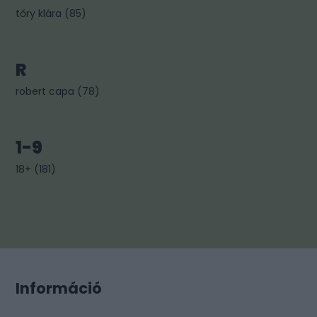
tőry klára
(
85
)
R
robert capa
(
78
)
1-9
18+
(
181
)
Információ