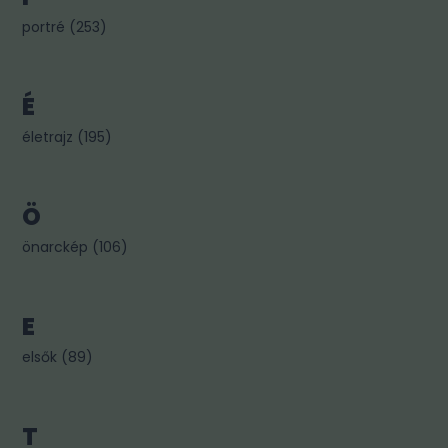
portré
(
253
)
É
életrajz
(
195
)
Ö
önarckép
(
106
)
E
elsők
(
89
)
T