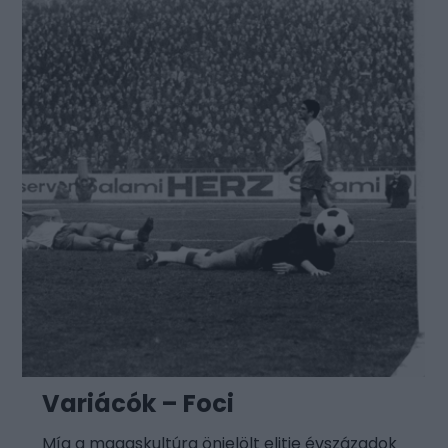
Variácók – Foci
Míg a magaskultúra önjelölt elitje évszázadok