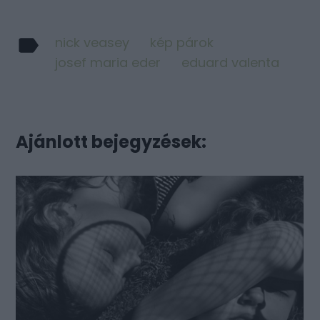
nick veasey
kép párok
josef maria eder
eduard valenta
Ajánlott bejegyzések: