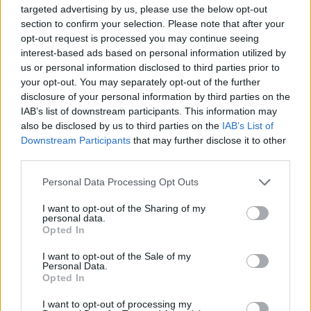
targeted advertising by us, please use the below opt-out
section to confirm your selection. Please note that after your
opt-out request is processed you may continue seeing
interest-based ads based on personal information utilized by
us or personal information disclosed to third parties prior to
your opt-out. You may separately opt-out of the further
disclosure of your personal information by third parties on the
IAB’s list of downstream participants. This information may
also be disclosed by us to third parties on the
IAB’s List of
Downstream Participants
that may further disclose it to other
third parties.
Több mint tízezren látták
Please note that this website/app uses one or more Google
Personal Data Processing Opt Outs
már Frida Kahlo évtizedekig
services and may gather and store information including but
not limited to your visit or usage behaviour. You may click to
I want to opt-out of the Sharing of my
elzárt fotógyűjteményét a
personal data.
grant or deny consent to Google and its third-party tags to
Opted In
use your data for below specified purposes in below Google
Mai Manó Házban
consent section.
I want to opt-out of the Sale of my
Personal Data.
10.000 feletti kíváncsi tekintetet vonzott már
Opted In
a Frida Kahlo fotógyűjteménye című kiállítás
I want to opt-out of processing my
a Mai Manó Házban, mely a mexikói