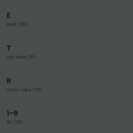
E
elsők
(
89
)
T
tőry klára
(
85
)
R
robert capa
(
78
)
1-9
18+
(
181
)