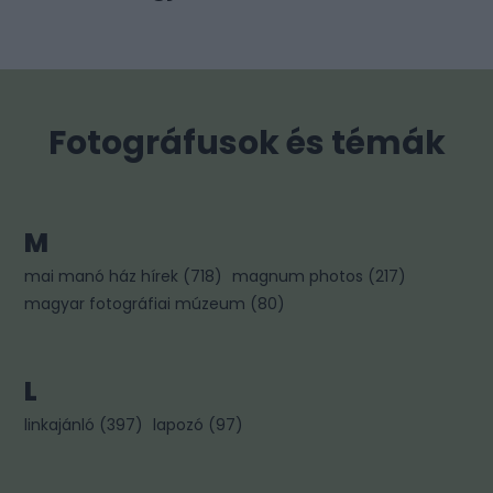
Fotográfusok és témák
M
mai manó ház hírek
(
718
)
magnum photos
(
217
)
magyar fotográfiai múzeum
(
80
)
L
linkajánló
(
397
)
lapozó
(
97
)