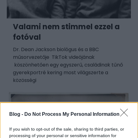
Valami nem stimmel ezzel a
fotóval
Dr. Dean Jackson biológus és a BBC
műsorvezetője TikTok videójának
köszönhetően egy egyszerű, családinak tűnő
gyerekportré kering most világszerte a
közösségi
Blog -
Do Not Process My Personal Information
If you wish to opt-out of the sale, sharing to third parties, or
processing of your personal or sensitive information for