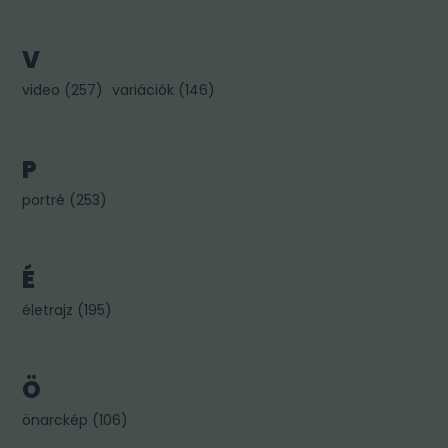
V
video
(
257
)
variációk
(
146
)
P
portré
(
253
)
É
életrajz
(
195
)
Ö
önarckép
(
106
)