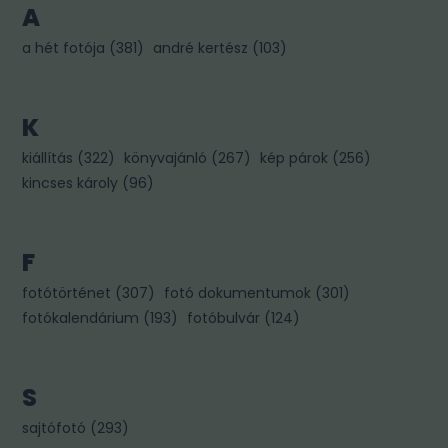
A
a hét fotója
(
381
)
andré kertész
(
103
)
K
kiállítás
(
322
)
könyvajánló
(
267
)
kép párok
(
256
)
kincses károly
(
96
)
F
fotótörténet
(
307
)
fotó dokumentumok
(
301
)
fotókalendárium
(
193
)
fotóbulvár
(
124
)
S
sajtófotó
(
293
)