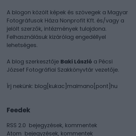
A blogon közölt képek és szövegek a Magyar
Fotográfusok Háza Nonprofit Kft. és/vagy a
jelölt szerzők, intézmények tulajdona.
Felhasználásuk kizárólag engedéllyel
lehetséges.
A blog szerkesztője
Baki László
a Pécsi
József Fotográfiai Szakkönyvtár vezetője.
Írj nekünk: blog[kukac]maimano[pont]hu
Feedek
RSS 2.0
bejegyzések
,
kommentek
Atom
bejegyzések
,
kommentek