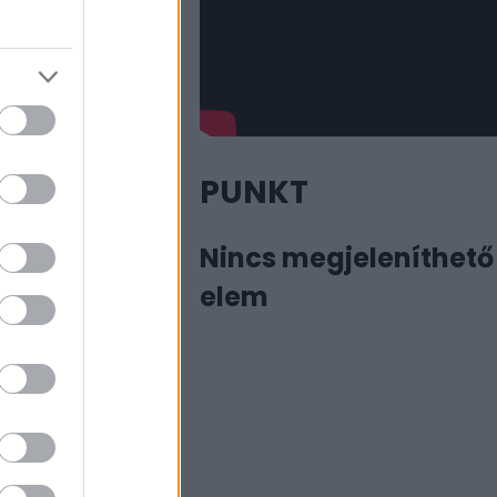
an az értelmében, hogy
ázolási elemek
Jó neve miatt nem
egtöltötték.
san tudná magát
sa céljából a
PUNKT
hogy a szélsőséges
eteknek, akik sokszor a
Nincs megjeleníthető
elem
 díszleteit. Ebből a
ázassága díszleteire
pera reprizét tervezi.
elynek magyar
ezi.
(Az Est, 1931. február