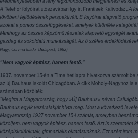
eredményesebben a fény legkülönbözőbb megjelenési és kifeje
A
Telehor folyóirat utószavában így írt Frantisek Kalivoda:
„ A f
jövőbeni fejlődésének perspektíváit. E folyóirat alapvető pro
azokat a pontos összefüggéseket, amelyek különféle kategóriái k
Minthogy az összes képzőművészetek alapvető egységét akarta
gazdag és sokoldalú munkásságát. Az ő széles érdeklődéséve
Nagy, Corvina kiadó, Budapest, 1982)
"Nem vagyok építész, hanem festő."
1937. november 15-én a Time hetilapra hivatkozva számolt be a
az új Bauhaus iskolát Chicagóban. A cikk Moholy-Nagyhoz is elju
számában közölték:
"Megírta a Magyarország, hogy »Új Bauhaus« néven Csikágóban 
Bauhaus egyik vezéralakját hívta meg. Most a következő levele
Magyarország 1937 november 15-i számát, amelyben beszámol a
közöljem, nem vagyok építész, hanem festő. Azt is szeretném
középiskolánknak, gimnaziális oktatásunknak. Ezt azért írom