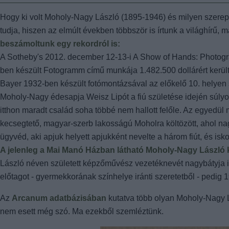
Hogy ki volt Moholy-Nagy László (1895-1946) és milyen szerepe
tudja, hiszen az elmúlt években többször is írtunk a világhírű,
beszámoltunk egy rekordról is:
A Sotheby's 2012. december 12-13-i A Show of Hands: Photogr
ben készült Fotogramm című munkája 1.482.500 dollárért került 
Bayer 1932-ben készült fotómontázsával az előkelő 10. helyen
Moholy-Nagy édesapja Weisz Lipót a fiú születése idején súlyos
itthon maradt család soha többé nem hallott felőle. Az egyedül 
kecsegtető, magyar-szerb lakosságú Moholra költözött, ahol nag
ügyvéd, aki apjuk helyett apjukként nevelte a három fiút, és isko
A jelenleg a Mai Manó Házban látható Moholy-Nagy László k
László néven született képzőművész vezetéknevét nagybátyja irá
előtagot - gyermekkorának színhelye iránti szeretetből - pedig 
Az
Arcanum adatbázisában
kutatva több olyan Moholy-Nagy Lá
nem esett még szó. Ma ezekből szemléztünk.