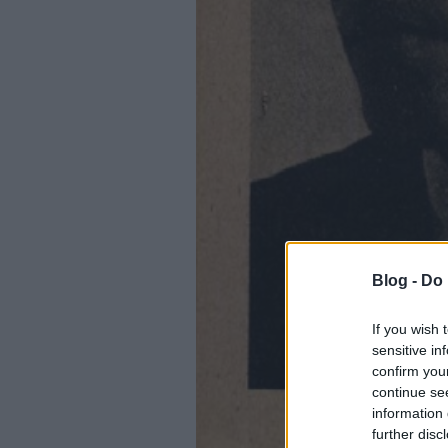
Blog -
Do 
If you wish 
sensitive in
confirm you
continue se
information 
further disc