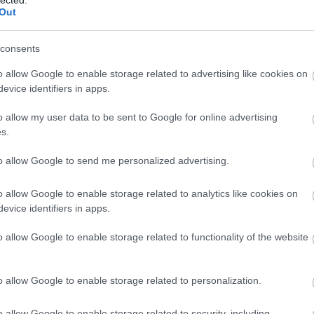
Out
t tűzte ki feladatául. Moholy Nagy László festő, de a szónak abb
eljesen szabadon, a különböző mértani, ornamentális, vagy ábr
consents
jellegű, geometrikus alkotása a berlini modern képtár tulajdona. 
önség, különösen a legmodernebb irányok hívei szorongásig m
o allow Google to enable storage related to advertising like cookies on
gy már nem beszél olyan jól magyarul, hogy nyelvünkön szabato
evice identifiers in apps.
ott ki világosan. Az új látásról beszélt és ennek megvilágítá
o allow my user data to be sent to Google for online advertising
sok érdekes megjegyzése, de az egész előadás nem szolgált arra, 
s.
lán németül nagyobb sikerrel beszélt volna — különösen ném
et."
to allow Google to send me personalized advertising.
(Az Est, 1930. október 22.)
o allow Google to enable storage related to analytics like cookies on
evice identifiers in apps.
arról, hogy a berlini operában Moholy-Nagy tervezi az előadások
o allow Google to enable storage related to functionality of the website
örgy segítette és a megbízatás a Hoffmann meséi és a Figaró h
teket. A berlini Staatsoper még a szezon befejezése előtt több o
 Ilyen lesz többek között a Pillangókisasszony új előadása is, m
o allow Google to enable storage related to personalization.
 a Budapesten is ismert modern festő, Moholy-Nagy László terv
o allow Google to enable storage related to security, including