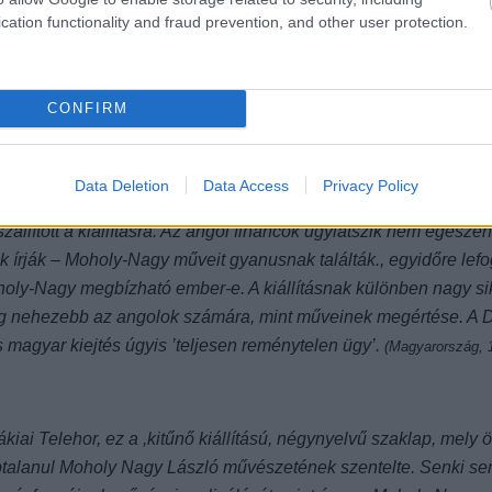
cation functionality and fraud prevention, and other user protection.
tásait
yitotta meg Moholy-Nagy László Paintings, Drawings, Cons
CONFIRM
 anyagból készült szobrokat állítottak ki Londonban. A szobrok sz
nak találták a szobrokat.
 művész gyanús szobrai. Londonból jelentik: Moholy-Nagy Lász
Data Deletion
Data Access
Privacy Policy
ar megvalósítani, kiállítást rendezett Londonban. Drótból, üv
lított a kiállításra. Az angol fináncok úgylátszik nem egészen 
 írják – Moholy-Nagy műveit gyanusnak találták., egyidőre lefog
holy-Nagy megbízható ember-e. A kiállításnak különben nagy si
ég nehezebb az angolok számára, mint műveinek megértése. A D
es magyar kiejtés úgyis ’teljesen reménytelen ügy’.
(Magyarország, 1
kiai Telehor, ez a ,kitűnő kiállítású, négynyelvű szaklap, mely
 alaptalanul Moholy Nagy László művészetének szentelte. Senki se