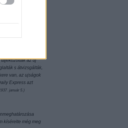
tructions
című
állításával kisebb
ló, a világszerte
egből, fémlemezekből
tájékozottak az új
lalták s átvizsgálták,
kere van, az ujságok
aily Express azt
937. január 5.)
 önmeghatározása
m kísérelte még meg