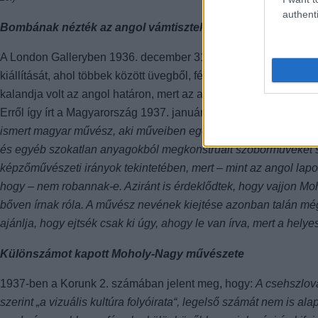
authenti
Bombának nézték az angol vámtisztek Moholy-Nagy műalko
A London Galleryben 1936. december 31-én
Walter Gropius n
kiállítását, ahol többek között üvegből, fémlemezekből és egyéb
kalandja volt az angol határon, mert az angol vámtisztek gyanús
Erről így írt a Magyarország 1937. január 5-i száma:
Egy magyar
ismert magyar művész, aki műveiben egészen új törekvéseket ak
és egyéb szokatlan anyagokból megkonstruált szoborműveket szál
képzőművészeti irányok tekintetében, mert – mint az angol lapok
hogy – nem robannak-e. Aziránt is érdeklődtek, hogy vajjon Mo
bőven írnak róla. A művész nevének kiejtése azonban talán m
ajánlja, hogy ejtsék csak ki úgy, ahogy le van írva, mert a hely
Különszámot kapott Moholy-Nagy művészete
1937-ben a Korunk 2. számában jelent meg, hogy:
A csehszlová
szerint „a vizuális kultúra folyóirata“, legelső számát nem is