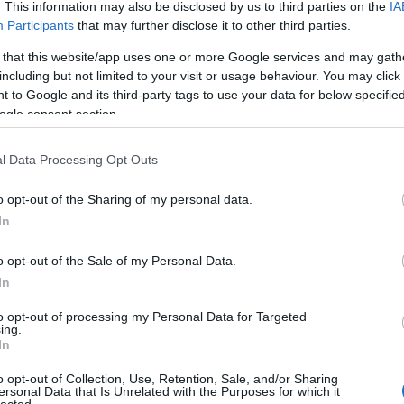
. This information may also be disclosed by us to third parties on the
IA
Participants
that may further disclose it to other third parties.
 that this website/app uses one or more Google services and may gath
nházi Élet, 1930. október, Arcanum
including but not limited to your visit or usage behaviour. You may click 
 to Google and its third-party tags to use your data for below specifi
si"
ogle consent section.
. A cikk a Magyarok Világhíradója rovatban jelent meg, ahol azt
ike Moholy Nagy Lászlóé. Berlinben egyszerűen Herr Professo
l Data Processing Opt Outs
g. Tanára a Bauhaus-nak, — a modern művészetek dessaui egyetem
o opt-out of the Sharing of my personal data.
́tni és hallani őt nemcsak a német nagyvárosok, de Párizs és L
In
et magazin a világ hat legnagyobb fotográfusáról írt, róla is be
ományos világ előkelőségei. A nevét azonban nem nagyon tudjá
o opt-out of the Sale of my Personal Data.
któber)
In
to opt-out of processing my Personal Data for Targeted
ing.
In
eumban tartott előadást. Az eseményt egyszer meg nem indok
k az előadást, melyről Az Est október 22. számában így számol
o opt-out of Collection, Use, Retention, Sale, and/or Sharing
ersonal Data that Is Unrelated with the Purposes for which it
év óta működik ott és egyik vezető tagja a Gropius vezérsége a
lected.