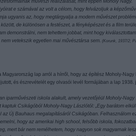
zésformáinak művészi realizálását, mint éppen Moholy Nagy.
olyóirat e számával az volt a célom, hogy felvázoljuk a képzőmű
gramja ugyanis az, hogy megtárgyalja a modern művészet problém
özött, de különösen a festészet, a fényképészet és a film terül
m demonstrálni, nem tehettem jobbat, mint hogy kiválasztott
l nem vetekszik egyetlen mai művésztársa sem.
(Korunk, 1937/2; P
 Magyarország lap arról a hírről, hogy az építész Moholy-Nagy 
tott, és észrevételét egy olvasói levél formájában a lap 1938. 
iparművészeti iskola alakult, amely vezetőjéül Moholy-Nagy L
t kaptuk Csikágóból Moholy-Nagy Lászlótól: „Egy barátom elku
z Új Bauhaus megalapításáról Csikágóban. Felhasználom e
 kiemelni, hogy az amerikai high school, felsőbb iskola, fokozatb
 meg, mert bár nem remélhetem, hogy nagyon sok magyarnak le