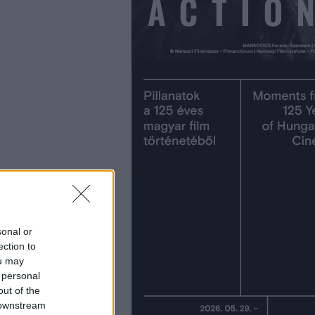
sonal or
ection to
ou may
 personal
out of the
 downstream