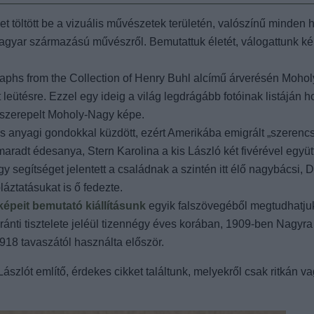
t töltött be a vizuális művészetek területén, valószínű minden
 magyar származású művészről. Bemutattuk életét, válogattunk ké
aphs from the Collection of Henry Buhl alcímű árverésén Moho
leütésre. Ezzel egy ideig a világ legdrágább fotóinak listáján 
 szerepelt Moholy-Nagy képe.
 anyagi gondokkal küzdött, ezért Amerikába emigrált „szerencsé
maradt édesanya, Stern Karolina a kis László két fivérével együt
y segítséget jelentett a családnak a szintén itt élő nagybácsi,
láztatásukat is ő fedezte.
épeit bemutató kiállításunk
egyik falszövegéből megtudhatju
nti tisztelete jeléül tizennégy éves korában, 1909-ben Nagyra 
1918 tavaszától használta először.
szlót említő, érdekes cikket találtunk, melyekről csak ritkán v