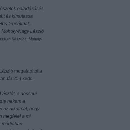
vészetek haladását és
áit és kimutassa
etén fennállnak.
am Moholy-Nagy László
assuth Krisztina: Moholy-
László megalapította
január 25-i keddi
ászlót, a dessaui
̈ldte nekem a
zt az alkalmat, hogy
an megfelel a mi
sz módjában