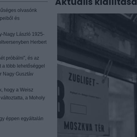
Aktuális kiállítás
 hűséges olvasónk
peiből és
ly-Nagy László 1925-
holtversenyben Herbert
t próbálni”, és az
t a több lehetőséggel
 Dr Nagy Gusztáv
k, hogy a Weisz
változtatta, a Moholy
agy éppen egyáltalán