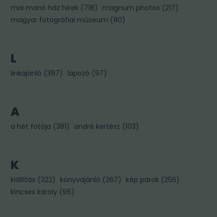
mai manó ház hírek
(
718
)
magnum photos
(
217
)
magyar fotográfiai múzeum
(
80
)
L
linkajánló
(
397
)
lapozó
(
97
)
A
a hét fotója
(
381
)
andré kertész
(
103
)
K
kiállítás
(
322
)
könyvajánló
(
267
)
kép párok
(
256
)
kincses károly
(
96
)