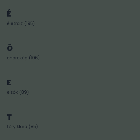
É
életrajz
(
195
)
Ö
önarckép
(
106
)
E
elsők
(
89
)
T
tőry klára
(
85
)