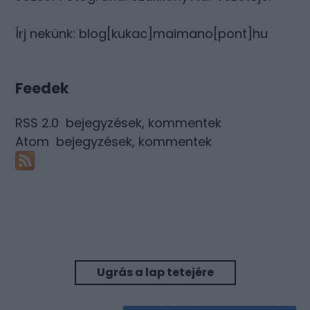
Írj nekünk: blog[kukac]maimano[pont]hu
Feedek
RSS 2.0
bejegyzések
,
kommentek
Atom
bejegyzések
,
kommentek
Ugrás a lap tetejére