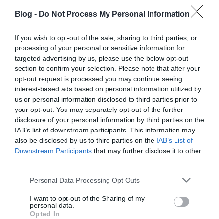
Blog -
Do Not Process My Personal Information
6 fotósorozat a Magyar
If you wish to opt-out of the sale, sharing to third parties, or
Fotográfia Napján
processing of your personal or sensitive information for
targeted advertising by us, please use the below opt-out
185 éve, hogy 1840. augusztus 29-én
section to confirm your selection. Please note that after your
ismertették a dagerrotípia készítésének
opt-out request is processed you may continue seeing
módját hazánkban. Ekkor tartotta a Magyar
interest-based ads based on personal information utilized by
us or personal information disclosed to third parties prior to
Tudós Társaság tizenegyedik nagygyűlését
your opt-out. You may separately opt-out of the further
Budapesten, ahol a 31
disclosure of your personal information by third parties on the
IAB’s list of downstream participants. This information may
also be disclosed by us to third parties on the
IAB’s List of
Downstream Participants
that may further disclose it to other
third parties.
Please note that this website/app uses one or more Google
Personal Data Processing Opt Outs
services and may gather and store information including but
not limited to your visit or usage behaviour. You may click to
I want to opt-out of the Sharing of my
Aktuális kiállításaink
personal data.
grant or deny consent to Google and its third-party tags to
Opted In