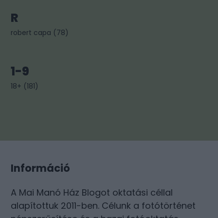
R
robert capa
(
78
)
1-9
18+
(
181
)
Információ
A Mai Manó Ház Blogot oktatási céllal
alapítottuk 2011-ben. Célunk a fotótörténet