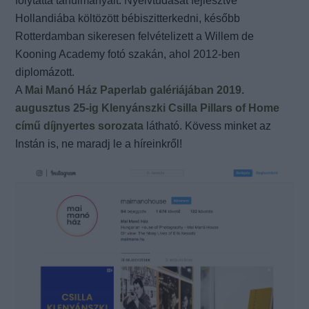
folytatta tanulmányait. Nyelvtudását fejlesztve
Hollandiába költözött bébiszitterkedni, később
Rotterdamban sikeresen felvételizett a Willem de
Kooning Academy fotó szakán, ahol 2012-ben
diplomázott.
A
Mai Manó Ház Paperlab galériájában 2019.
augusztus 25-ig Klenyánszki Csilla Pillars of Home
című díjnyertes sorozata
látható. Kövess minket az
Instán is, ne maradj le a híreinkről!