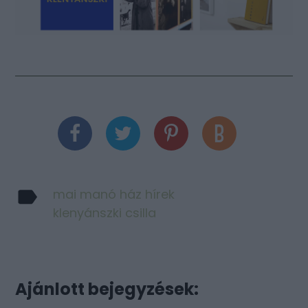
mai manó ház hírek
klenyánszki csilla
Ajánlott bejegyzések: