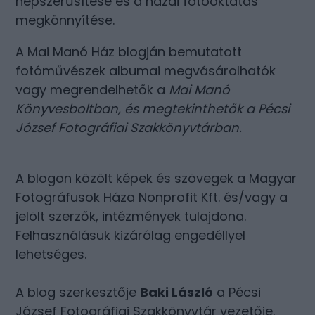
népszerűsítése és a hazai fotóoktatás
megkönnyítése.
A Mai Manó Ház blogján bemutatott
fotóművészek albumai megvásárolhatók
vagy megrendelhetők a
Mai Manó
Könyvesboltban
, és megtekinthetők a
Pécsi
József Fotográfiai Szakkönyvtárban
.
A blogon közölt képek és szövegek a Magyar
Fotográfusok Háza Nonprofit Kft. és/vagy a
jelölt szerzők, intézmények tulajdona.
Felhasználásuk kizárólag engedéllyel
lehetséges.
A blog szerkesztője
Baki László
a Pécsi
József Fotográfiai Szakkönyvtár vezetője.