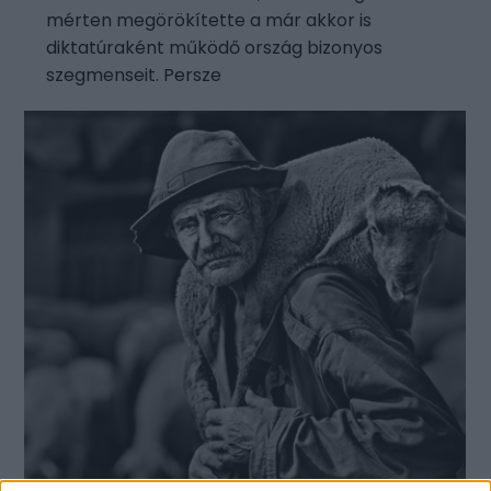
mérten megörökítette a már akkor is
diktatúraként működő ország bizonyos
szegmenseit. Persze