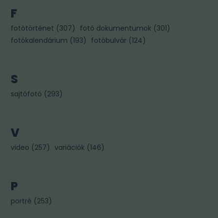
F
fotótörténet
(
307
)
fotó dokumentumok
(
301
)
fotókalendárium
(
193
)
fotóbulvár
(
124
)
S
sajtófotó
(
293
)
V
video
(
257
)
variációk
(
146
)
P
portré
(
253
)