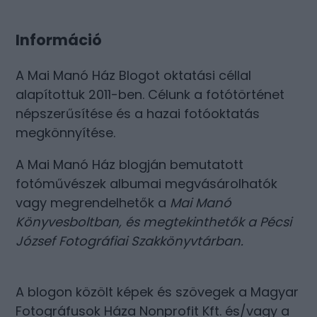
Információ
A Mai Manó Ház Blogot oktatási céllal
alapítottuk 2011-ben. Célunk a fotótörténet
népszerűsítése és a hazai fotóoktatás
megkönnyítése.
A Mai Manó Ház blogján bemutatott
fotóművészek albumai megvásárolhatók
vagy megrendelhetők a
Mai Manó
Könyvesboltban
, és megtekinthetők a
Pécsi
József Fotográfiai Szakkönyvtárban
.
A blogon közölt képek és szövegek a Magyar
Fotográfusok Háza Nonprofit Kft. és/vagy a