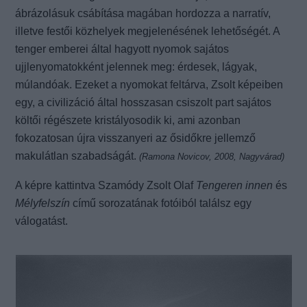
ábrázolásuk csábítása magában hordozza a narratív,
illetve festői közhelyek megjelenésének lehetőségét. A
tenger emberei által hagyott nyomok sajátos
ujjlenyomatokként jelennek meg: érdesek, lágyak,
múlandóak. Ezeket a nyomokat feltárva, Zsolt képeiben
egy, a civilizáció által hosszasan csiszolt part sajátos
költői régészete kristályosodik ki, ami azonban
fokozatosan újra visszanyeri az ősidőkre jellemző
makulátlan szabadságát.
(Ramona Novicov, 2008, Nagyvárad)
A képre kattintva Szamódy Zsolt Olaf
Tengeren innen
és
Mélyfelszín
című sorozatának fotóiból találsz egy
válogatást.