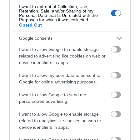
I want to opt-out of Collection, Use,
Retention, Sale, and/or Sharing of my
Personal Data that Is Unrelated with the
Purposes for which it was collected.
Opted Out
Google consents
I want to allow Google to enable storage
related to advertising like cookies on web or
device identifiers in apps.
A tapintatlan fotóriporter.
Erdélyi Lajos archívuma a
I want to allow my user data to be sent to
Google for online advertising purposes.
Ceaușescu-korszakból
I want to allow Google to send me
Erdélyi Lajos (1929, Marosvásárhely – 2020,
personalized advertising.
Budapest) fotóriporter, újságíró, értékmentő,
az erdélyi közművelődés és fotográfia ismert
I want to allow Google to enable storage
related to analytics like cookies on web or
és elismert alakja. 2023–2024-ben
device identifiers in apps.
I want to allow Google to enable storage