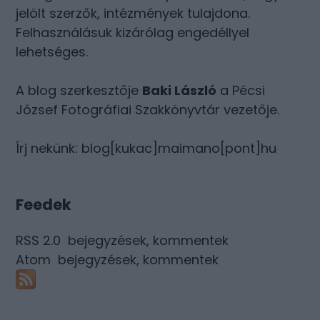
jelölt szerzők, intézmények tulajdona.
Felhasználásuk kizárólag engedéllyel
lehetséges.
A blog szerkesztője
Baki László
a Pécsi
József Fotográfiai Szakkönyvtár vezetője.
Írj nekünk: blog[kukac]maimano[pont]hu
Feedek
RSS 2.0
bejegyzések
,
kommentek
Atom
bejegyzések
,
kommentek