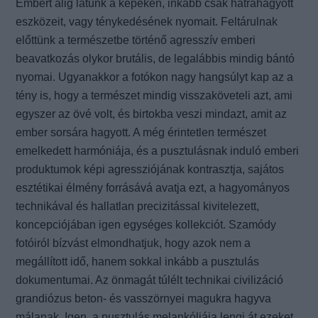
Embert alig látunk a képeken, inkább csak hátrahagyott
eszközeit, vagy ténykedésének nyomait. Feltárulnak
előttünk a természetbe történő agresszív emberi
beavatkozás olykor brutális, de legalábbis mindig bántó
nyomai. Ugyanakkor a fotókon nagy hangsúlyt kap az a
tény is, hogy a természet mindig visszaköveteli azt, ami
egyszer az övé volt, és birtokba veszi mindazt, amit az
ember sorsára hagyott. A még érintetlen természet
emelkedett harmóniája, és a pusztulásnak induló emberi
produktumok képi agressziójának kontrasztja, sajátos
esztétikai élmény forrásává avatja ezt, a hagyományos
technikával és hallatlan precizitással kivitelezett,
koncepciójában igen egységes kollekciót. Szamódy
fotóiról bízvást elmondhatjuk, hogy azok nem a
megállított idő, hanem sokkal inkább a pusztulás
dokumentumai. Az önmagát túlélt technikai civilizáció
grandiózus beton- és vasszörnyei magukra hagyva
málanak. Igen, a pusztulás melankóliája lengi át ezeket