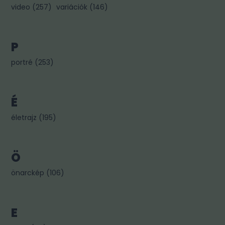
video
(
257
)
variációk
(
146
)
P
portré
(
253
)
É
életrajz
(
195
)
Ö
önarckép
(
106
)
E