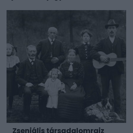
Zseniális társadalomrajz