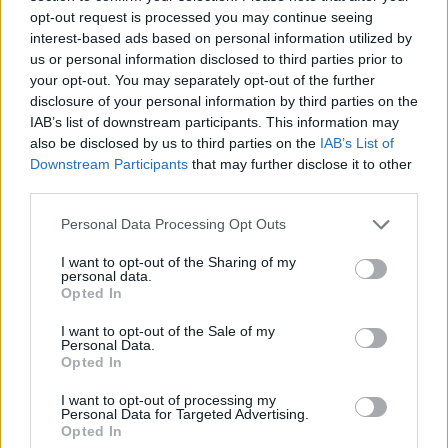
Évtizedek után kerültek elő
opt-out request is processed you may continue seeing
egy magyar fotográfus
interest-based ads based on personal information utilized by
us or personal information disclosed to third parties prior to
elveszettnek hitt fényképei
your opt-out. You may separately opt-out of the further
disclosure of your personal information by third parties on the
Egy amerikai bolhapiacon bukkantak fel Nora
IAB’s list of downstream participants. This information may
Dumas magyar származású fotográfus
also be disclosed by us to third parties on the
IAB’s List of
Downstream Participants
that may further disclose it to other
elveszettnek hitt felvételei és személyes
third parties.
anyagai – számolt be a Punkt.hu . A 20. század
elején Párizsban
Please note that this website/app uses one or more Google
Personal Data Processing Opt Outs
services and may gather and store information including but
not limited to your visit or usage behaviour. You may click to
I want to opt-out of the Sharing of my
personal data.
grant or deny consent to Google and its third-party tags to
Opted In
use your data for below specified purposes in below Google
consent section.
I want to opt-out of the Sale of my
Personal Data.
Opted In
I want to opt-out of processing my
Personal Data for Targeted Advertising.
Opted In