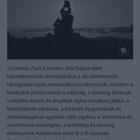
„Szamódy Zsolt a kamera által foglyul ejtett
háromdimenziós térstruktúrákat a sík kétdimenziós
rabságában olyan metamorfózisra kényszeríti, melyben a
látványból jórészt elvész a mélység, a távolság élménye,
s helyébe fények és árnyékok olykor misztikus játéka, a
tükröződések vibrálása, a felületek nyugalmának és
zaklatottságának egymást váltó izgalma, a szimmetria és
aszimmetria versengése, a telítettség és üresség
élményének hullámzása veszi át a fő szerepet.