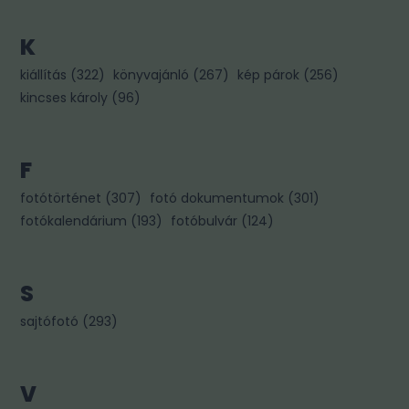
K
kiállítás
(
322
)
könyvajánló
(
267
)
kép párok
(
256
)
kincses károly
(
96
)
F
fotótörténet
(
307
)
fotó dokumentumok
(
301
)
fotókalendárium
(
193
)
fotóbulvár
(
124
)
S
sajtófotó
(
293
)
V