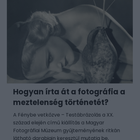
Hogyan írta át a fotográfia a
meztelenség történetét?
A Fénybe vetkőzve – Testábrázolás a XX.
század elején című kiállítás a Magyar
Fotográfiai Múzeum gyűjteményének ritkán
látható darabjain keresztül mutatja be,