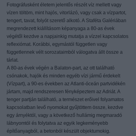
Fotográfusként életem jelentős részét víz mellett vagy
vízen töltöm, mint hajós, vitorlázó, vagy csak a vízpartot,
tengert, tavat, folyót szerető alkotó. A Staféta Galériában
megrendezett kiállításom képanyaga a 80-as évek
végétől kezdve a napjainkig mutatja a vízzel kapcsolatos
reflexiómat. Korábbi, egymástól független vagy
függetlennek vélt sorozataimból válogatva állt össze a
tárlat.
A 80-as évek végén a Balaton-part, az ott található
csónakok, hajók és minden egyéb vízi jármű érdekelt
(Vízpart), a 90-es években az Atlanti-óceán partvidékén
jártam, majd rendszeresen fényképeztem az Adriát. A
tenger partján található, a természet erőivel folyamatos
kapcsolatban levő nyomokat gyűjtöttem össze, kezdve
egy árnyéktól, vagy a következő hullámig megmaradó
lábnyomtól és folytatva az egyik legkeményebb
építőanyagból, a betonból készült objektumokig.