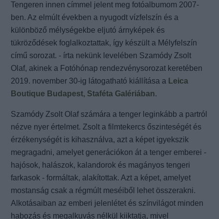
Tengeren innen címmel jelent meg fotóalbumom 2007-
ben. Az elmúlt években a nyugodt vízfelszín és a
különböző mélységekbe eljutó árnyképek és
tükröződések foglalkoztattak, így készült a Mélyfelszín
című sorozat. - írta nekünk levelében Szamódy Zsolt
Olaf, akinek a Fotóhónap rendezvénysorozat keretében
2019. november 30-ig látogatható kiállítása a
Leica
Boutique Budapest, Staféta Galériában
.
Szamódy Zsolt Olaf számára a tenger leginkább a partról
nézve nyer értelmet. Zsolt a filmtekercs őszinteségét és
érzékenységét is kihasználva, azt a képet igyekszik
megragadni, amelyet generációkon át a tenger emberei -
hajósok, halászok, kalandorok és magányos tengeri
farkasok - formáltak, alakítottak. Azt a képet, amelyet
mostanság csak a régmúlt meséiből lehet összerakni.
Alkotásaiban az emberi jelenlétet és színvilágot minden
habozás és megalkuvás nélkül kiiktatja, mivel