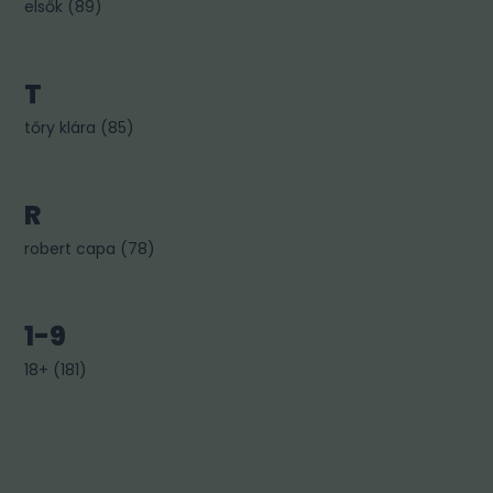
elsők
(
89
)
T
tőry klára
(
85
)
R
robert capa
(
78
)
1-9
18+
(
181
)