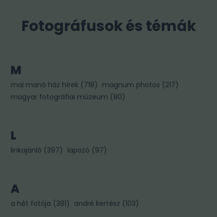
Fotográfusok és témák
M
mai manó ház hírek
(
718
)
magnum photos
(
217
)
magyar fotográfiai múzeum
(
80
)
L
linkajánló
(
397
)
lapozó
(
97
)
A
a hét fotója
(
381
)
andré kertész
(
103
)