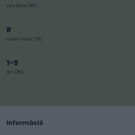
tőry klára
(
85
)
R
robert capa
(
78
)
1-9
18+
(
181
)
Információ