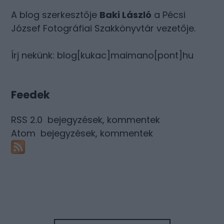
A blog szerkesztője
Baki László
a Pécsi
József Fotográfiai Szakkönyvtár vezetője.
Írj nekünk: blog[kukac]maimano[pont]hu
Feedek
RSS 2.0
bejegyzések
,
kommentek
Atom
bejegyzések
,
kommentek