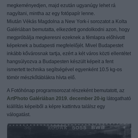
megkeményedjen, majd ezután ugyanúgy lehet rá
nagyítani, mintha az egy fotópapír lenne.
Miután Vékás Magdolna a New York-i sorozatot a Kolta
Galériában bemutatta, elkezdett gondolkodni azon, hogy
megpróbálja megkeresni ezeknek a fémlapra előhívott
képeknek a budapesti megfelelőjét. Mivel Budapestet
inkább kővárosnak tartja, ezért a két város közti ellentétet
hangsúlyozva a Budapesten készült képeit a fent
ismertett technika segítségével egyenként 10.5 kg-os
tömör mészkőtáblákra hívta elő.
A Fotóhónap programsorozat részeként bemutatott, az
ArtPhoto Galériában 2019. december 20-ig
látogatható
kiállítás képeiből a képre kattintva találsz egy
válogatást.