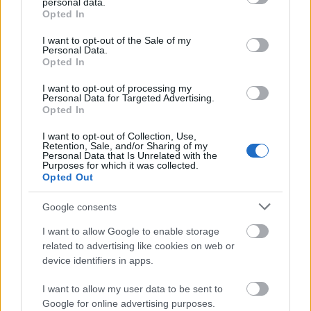
personal data.
grant or deny consent to Google and its third-party tags to
Opted In
use your data for below specified purposes in below Google
consent section.
I want to opt-out of the Sale of my
Personal Data.
Opted In
A tapintatlan fotóriporter.
I want to opt-out of processing my
Erdélyi Lajos archívuma a
Personal Data for Targeted Advertising.
Opted In
Ceaușescu-korszakból
I want to opt-out of Collection, Use,
Retention, Sale, and/or Sharing of my
Erdélyi Lajos (1929, Marosvásárhely – 2020,
Personal Data that Is Unrelated with the
Purposes for which it was collected.
Budapest) fotóriporter, újságíró, értékmentő,
Opted Out
az erdélyi közművelődés és fotográfia ismert
és elismert alakja. 2023–2024-ben
Google consents
I want to allow Google to enable storage
related to advertising like cookies on web or
device identifiers in apps.
I want to allow my user data to be sent to
Google for online advertising purposes.