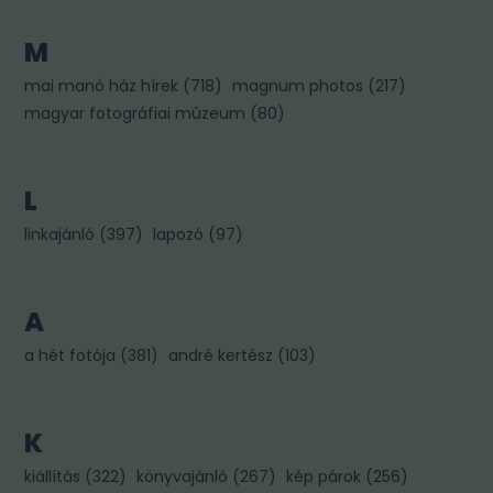
M
mai manó ház hírek
(
718
)
magnum photos
(
217
)
magyar fotográfiai múzeum
(
80
)
L
linkajánló
(
397
)
lapozó
(
97
)
A
a hét fotója
(
381
)
andré kertész
(
103
)
K
kiállítás
(
322
)
könyvajánló
(
267
)
kép párok
(
256
)