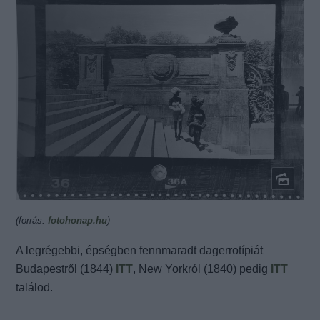
(forrás:
fotohonap.hu
)
A legrégebbi, épségben fennmaradt dagerrotípiát
Budapestről (1844)
ITT
, New Yorkról (1840) pedig
ITT
találod.