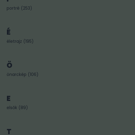
portré
(
253
)
É
életrajz
(
195
)
Ö
önarckép
(
106
)
E
elsők
(
89
)
T