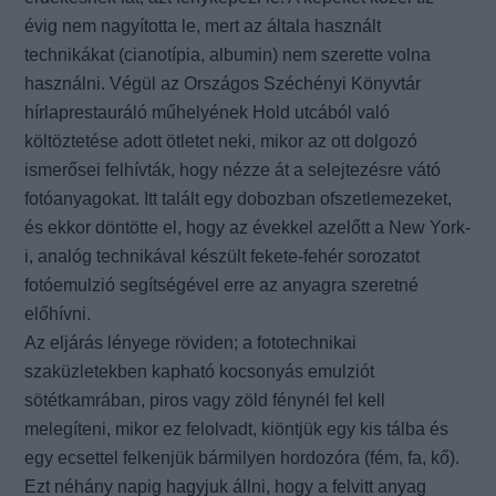
évig nem nagyította le, mert az általa használt
technikákat (cianotípia, albumin) nem szerette volna
használni. Végül az Országos Széchényi Könyvtár
hírlaprestauráló műhelyének Hold utcából való
költöztetése adott ötletet neki, mikor az ott dolgozó
ismerősei felhívták, hogy nézze át a selejtezésre vátó
fotóanyagokat. Itt talált egy dobozban ofszetlemezeket,
és ekkor döntötte el, hogy az évekkel azelőtt a New York-
i, analóg technikával készült fekete-fehér sorozatot
fotóemulzió segítségével erre az anyagra szeretné
előhívni.
Az eljárás lényege röviden; a fototechnikai
szaküzletekben kapható kocsonyás emulziót
sötétkamrában, piros vagy zöld fénynél fel kell
melegíteni, mikor ez felolvadt, kiöntjük egy kis tálba és
egy ecsettel felkenjük bármilyen hordozóra (fém, fa, kő).
Ezt néhány napig hagyjuk állni, hogy a felvitt anyag