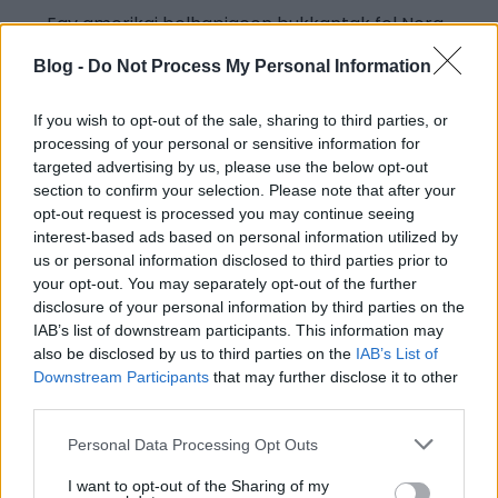
Egy amerikai bolhapiacon bukkantak fel Nora
Dumas magyar származású fotográfus
Blog -
Do Not Process My Personal Information
elveszettnek hitt felvételei és személyes
anyagai – számolt be a Punkt.hu . A 20. század
If you wish to opt-out of the sale, sharing to third parties, or
elején Párizsban
processing of your personal or sensitive information for
targeted advertising by us, please use the below opt-out
section to confirm your selection. Please note that after your
opt-out request is processed you may continue seeing
interest-based ads based on personal information utilized by
us or personal information disclosed to third parties prior to
your opt-out. You may separately opt-out of the further
disclosure of your personal information by third parties on the
IAB’s list of downstream participants. This information may
also be disclosed by us to third parties on the
IAB’s List of
Downstream Participants
that may further disclose it to other
third parties.
Please note that this website/app uses one or more Google
Personal Data Processing Opt Outs
services and may gather and store information including but
not limited to your visit or usage behaviour. You may click to
I want to opt-out of the Sharing of my