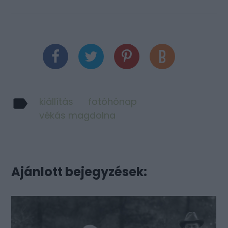
kiállítás
fotóhónap
vékás magdolna
Ajánlott bejegyzések: