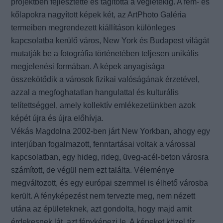
projektben fejlesztette és tágította a végletekig. A fém- és
kőlapokra nagyított képek két, az ArtPhoto Galéria
termeiben megrendezett kiállításon különleges
kapcsolatba kerülő város, New York és Budapest világát
mutatják be a fotográfia történetében teljesen unikális
megjelenési formában. A képek anyagisága
összekötődik a városok fizikai valóságának érzetével,
azzal a megfoghatatlan hangulattal és kulturális
telítettséggel, amely kollektív emlékezetünkben azok
képét újra és újra előhívja.
Vékás Magdolna 2002-ben járt New Yorkban, ahogy egy
interjúban fogalmazott, fenntartásai voltak a várossal
kapcsolatban, egy hideg, rideg, üveg-acél-beton városra
számított, de végül nem ezt találta. Véleménye
megváltozott, és egy európai szemmel is élhető városba
került. A fényképezést nem tervezte meg, nem nézett
utána az épületeknek, azt gondolta, hogy majd amit
érdekesnek lát, azt fényképezi le. A képeket közel tíz