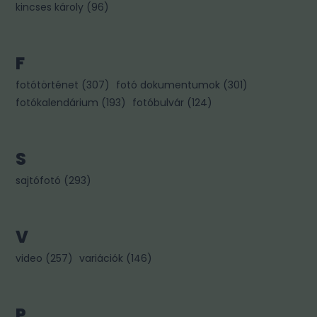
kincses károly
(
96
)
F
fotótörténet
(
307
)
fotó dokumentumok
(
301
)
fotókalendárium
(
193
)
fotóbulvár
(
124
)
S
sajtófotó
(
293
)
V
video
(
257
)
variációk
(
146
)
P