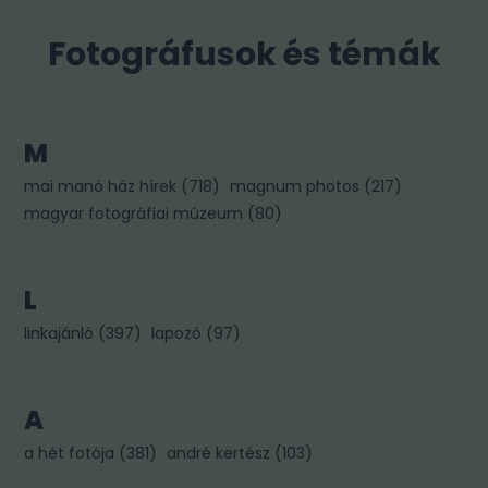
Fotográfusok és témák
M
mai manó ház hírek
(
718
)
magnum photos
(
217
)
magyar fotográfiai múzeum
(
80
)
L
linkajánló
(
397
)
lapozó
(
97
)
A
a hét fotója
(
381
)
andré kertész
(
103
)