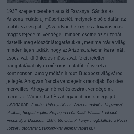
1937 szeptemberében adta ki Rozsnyai Sándor az
Arizona mulató új műsorfüzetét, melynek első oldalán az
alábbi szöveg állt: „A windsori herceg és a főváros más
magas fejedelmi vendégei, minden esetbe az Arizonát
tisztelik meg először látogatásukkal, mert ma már a világ
minden táján tudják, hogy az Arizona, a technika rafinált
csodáival, különleges műsorával, felejthetetlen
hangulatával olyan műsoros mulatót képvisel a
kontinensen, amely méltán hirdeti Budapest világváros
jellegét. Ahogyan francia vendégeink mondják: Bar des
merveilles. Ahogyan német és osztrák vendégeink
mondják: Wunderbar! És ahogyan itthon emlegetjük:
Csodabár!”
(Forrás: Rátonyi Róbert: Arizona mulató a Nagymező
utcában, Idegenforgalmi Propaganda és Kiadó Vállalat Lapkiadó
Főosztálya, Budapest, 1987, 58. oldal. A könyv megtalálható a Pécsi
József Fotográfiai Szakkönyvtár állományában is.)