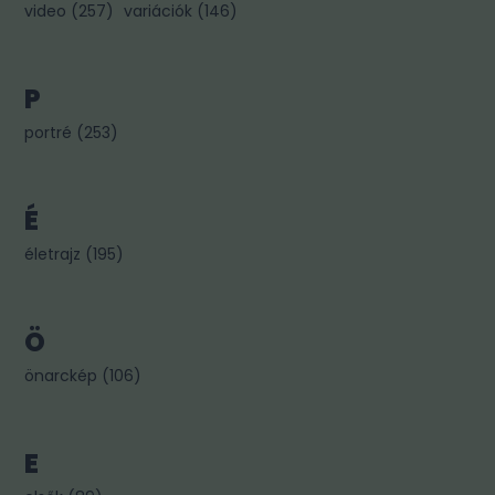
video
(
257
)
variációk
(
146
)
P
portré
(
253
)
É
életrajz
(
195
)
Ö
önarckép
(
106
)
E