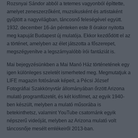
Rozsnyai Sándor abból a tetemes vagyonból építtette,
amelyet zeneszerzőként, muzsikusként és artistaként
gyűjtött a nagyvilágban, táncosnő feleségével együtt.
1932. december 16-án pénteken este 8 órakor nyitotta
meg kapuját Budapest új mulatója. Ekkor kezdődött el az
a történet, amelyben az élet játszotta a főszerepet,
megszégyenítve a legszárnyalóbb írói fantáziát is.
Mai bejegyzésünkben a Mai Manó Ház történetének egy
igen különleges szeletét ismerheted meg. Megmutatjuk a
LIFE magazin fotósának képeit, a Pécsi József
Fotográfiai Szakkönyvtár állományában őrzött Arizona
mulató programfüzetét, és két kisfilmet, az egyik 1940-
ben készült, melyben a mulató műsorába is
betekinthetsz, valamint YouTube csatornánk egyik
népszerű videóját, melyben az Arizona mulató volt
táncosnője mesélt emlékeiről 2013-ban.