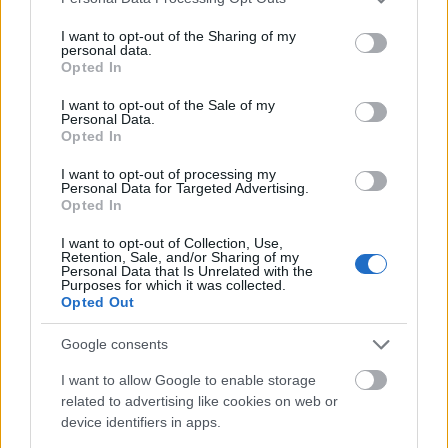
services and may gather and store information including but
not limited to your visit or usage behaviour. You may click to
I want to opt-out of the Sharing of my
personal data.
grant or deny consent to Google and its third-party tags to
Opted In
use your data for below specified purposes in below Google
consent section.
I want to opt-out of the Sale of my
Personal Data.
Opted In
I want to opt-out of processing my
Personal Data for Targeted Advertising.
Opted In
I want to opt-out of Collection, Use,
Retention, Sale, and/or Sharing of my
Personal Data that Is Unrelated with the
Hogyan szúrjuk ki a hamis
Purposes for which it was collected.
Opted Out
MI-fotókat?
Google consents
Hany Farid amerikai alkalmazott matematikus
és számítógéptudós harminc éve foglalkozik
I want to allow Google to enable storage
related to advertising like cookies on web or
digitális képek és videók elemzésével és
device identifiers in apps.
hitelesítésével. A Berkeley Egyetem