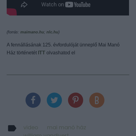
(forrás:
maimano.hu
;
nlc.hu
)
A fennállásának 125. évfordulóját ünneplő Mai Manó
Ház történetét
ITT
olvashatod el
video
mai manó ház
william vandivert