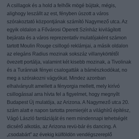
A csillagok és a hold a felhők mögé bújtak, mégis,
alighogy leszállt az est, fényben úszott a város
szórakoztató központjának számító Nagymező utca. Az
egyik oldalon a Fővárosi Operett Színház kivilágított
bejárata és a város reprezentatív mulatójaként számon
tartott Moulin Rouge csillogó reklámjai, a másik oldalon
az elegáns Radius mozinak sokszáz villanykörtétől
övezett portálja, valamint két kisebb mozinak, a Tivolinak
és a Turánnak fényei csalogatták a bámészkodókat, no
meg a szórakozni vágyókat. Mindez azonban
elhalványult amellett a fényorgia mellett, mely kirívó
csillogással arra hívta fel a figyelmet, hogy megnyílt
Budapest Új mulatója, az Arizona. A Nagymező utca 20.
szám alatt e napon tartotta premierjét a világhírű építész,
Vágó László fantáziáját és nem mindennapi tehetségét
dicsérő alkotás, az Arizona revü-bár és dancing. A
„csodabárt” az évekig külföldön vendégszereplő