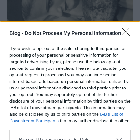
Blog -
Do Not Process My Personal Information
Hogyan írta át a fotográfia a
meztelenség történetét?
If you wish to opt-out of the sale, sharing to third parties, or
processing of your personal or sensitive information for
A Fénybe vetkőzve – Testábrázolás a XX.
targeted advertising by us, please use the below opt-out
század elején című kiállítás a Magyar
section to confirm your selection. Please note that after your
Fotográfiai Múzeum gyűjteményének ritkán
opt-out request is processed you may continue seeing
interest-based ads based on personal information utilized by
látható darabjain keresztül mutatja be,
us or personal information disclosed to third parties prior to
hogyan
your opt-out. You may separately opt-out of the further
disclosure of your personal information by third parties on the
IAB’s list of downstream participants. This information may
also be disclosed by us to third parties on the
IAB’s List of
Downstream Participants
that may further disclose it to other
third parties.
Please note that this website/app uses one or more Google
Personal Data Processing Opt Outs