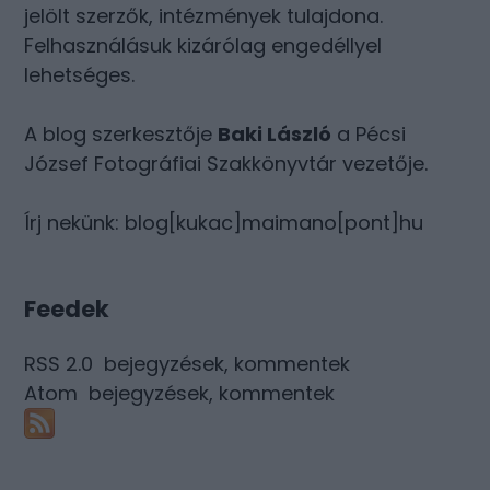
jelölt szerzők, intézmények tulajdona.
Felhasználásuk kizárólag engedéllyel
lehetséges.
A blog szerkesztője
Baki László
a Pécsi
József Fotográfiai Szakkönyvtár vezetője.
Írj nekünk: blog[kukac]maimano[pont]hu
Feedek
RSS 2.0
bejegyzések
,
kommentek
Atom
bejegyzések
,
kommentek