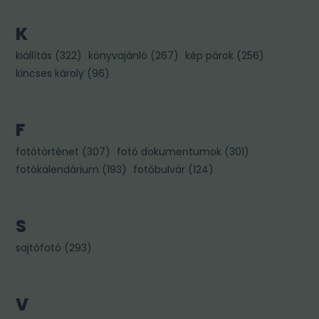
K
kiállítás
(
322
)
könyvajánló
(
267
)
kép párok
(
256
)
kincses károly
(
96
)
F
fotótörténet
(
307
)
fotó dokumentumok
(
301
)
fotókalendárium
(
193
)
fotóbulvár
(
124
)
S
sajtófotó
(
293
)
V