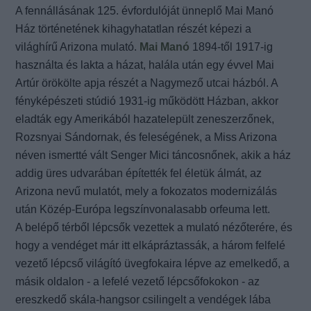
A fennállásának 125. évfordulóját ünneplő Mai Manó
Ház történetének kihagyhatatlan részét képezi a
világhírű Arizona mulató.
Mai Manó
1894-től 1917-ig
használta és lakta a házat, halála után egy évvel Mai
Artúr örökölte apja részét a Nagymező utcai házból. A
fényképészeti stúdió 1931-ig működött Házban, akkor
eladták egy Amerikából hazatelepült zeneszerzőnek,
Rozsnyai Sándornak, és feleségének, a Miss Arizona
néven ismertté vált Senger Mici táncosnőnek, akik a ház
addig üres udvarában építették fel életük álmát, az
Arizona nevű mulatót, mely a fokozatos modernizálás
után Közép-Európa legszínvonalasabb orfeuma lett.
A belépő térből lépcsők vezettek a mulató nézőterére, és
hogy a vendéget már itt elkápráztassák, a három felfelé
vezető lépcső világító üvegfokaira lépve az emelkedő, a
másik oldalon - a lefelé vezető lépcsőfokokon - az
ereszkedő skála-hangsor csilingelt a vendégek lába