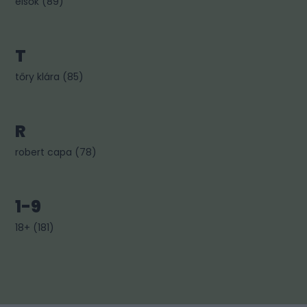
elsők
(
89
)
T
tőry klára
(
85
)
R
robert capa
(
78
)
1-9
18+
(
181
)