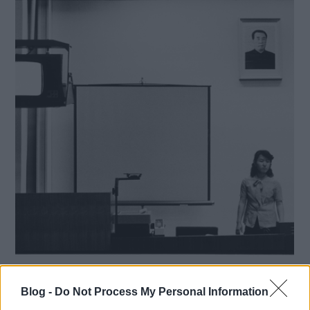
Benkő Imre képei Észak-
Blog -
Do Not Process My Personal Information
Koreából