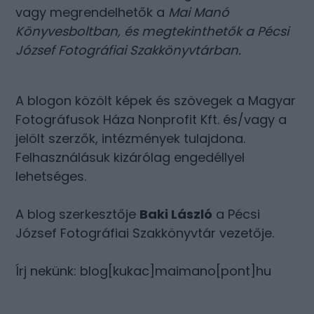
vagy megrendelhetők a
Mai Manó
Könyvesboltban
, és megtekinthetők a
Pécsi
József Fotográfiai Szakkönyvtárban
.
A blogon közölt képek és szövegek a Magyar
Fotográfusok Háza Nonprofit Kft. és/vagy a
jelölt szerzők, intézmények tulajdona.
Felhasználásuk kizárólag engedéllyel
lehetséges.
A blog szerkesztője
Baki László
a Pécsi
József Fotográfiai Szakkönyvtár vezetője.
Írj nekünk: blog[kukac]maimano[pont]hu