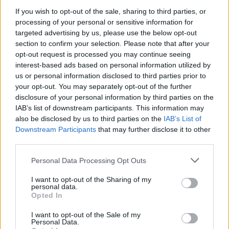
Benkő Imre először 1984-ben, turistaként
If you wish to opt-out of the sale, sharing to third parties, or
processing of your personal or sensitive information for
érkezett Észak-Koreába, s lehetőségeihez
targeted advertising by us, please use the below opt-out
mérten megörökítette a már akkor is
section to confirm your selection. Please note that after your
diktatúraként működő ország bizonyos
opt-out request is processed you may continue seeing
szegmenseit. Persze
interest-based ads based on personal information utilized by
us or personal information disclosed to third parties prior to
your opt-out. You may separately opt-out of the further
disclosure of your personal information by third parties on the
IAB’s list of downstream participants. This information may
also be disclosed by us to third parties on the
IAB’s List of
Downstream Participants
that may further disclose it to other
third parties.
Aktuális kiállításaink
Please note that this website/app uses one or more Google
Personal Data Processing Opt Outs
services and may gather and store information including but
not limited to your visit or usage behaviour. You may click to
I want to opt-out of the Sharing of my
personal data.
grant or deny consent to Google and its third-party tags to
Opted In
use your data for below specified purposes in below Google
consent section.
I want to opt-out of the Sale of my
Personal Data.