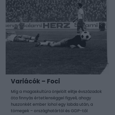
Variácók – Foci
Míg a magaskultúra önjelölt elitje évszázadok
óta finnyás értetlenséggel figyeli, ahogy
huszonkét ember lohol egy labda után, a
tömegek – országhatártól és GDP-től