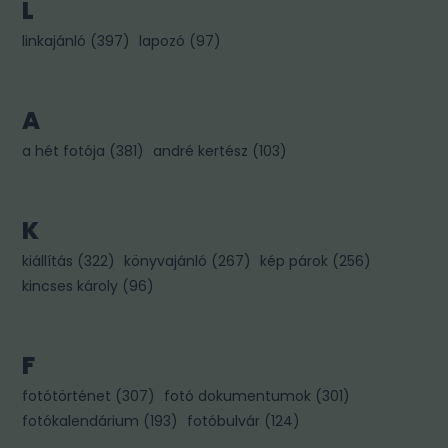
L
linkajánló
(
397
)
lapozó
(
97
)
A
a hét fotója
(
381
)
andré kertész
(
103
)
K
kiállítás
(
322
)
könyvajánló
(
267
)
kép párok
(
256
)
kincses károly
(
96
)
F
fotótörténet
(
307
)
fotó dokumentumok
(
301
)
fotókalendárium
(
193
)
fotóbulvár
(
124
)