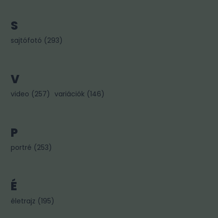
S
sajtófotó
(
293
)
V
video
(
257
)
variációk
(
146
)
P
portré
(
253
)
É
életrajz
(
195
)