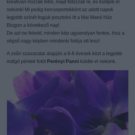
kreatívan hozzák létre, majd fotózzák le, és küldjék el
nekünk! Mi pedig korcsoportokként az adott napok
legjobb színét fogjuk posztolni itt a Mai Manó Ház
Blogon a következő nap!
De azt ne feledd, minden kép ugyanolyan fontos, hisz a
végső nagy képben mindenki fotója ott lesz!
A zsűri szavazatai alapján a 6-8 évesek közt a legjobb
indigó péntek
fotót
Perényi Panni
küldte el nekünk.