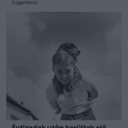
függetlenül
Évtizedek után kerültek elő