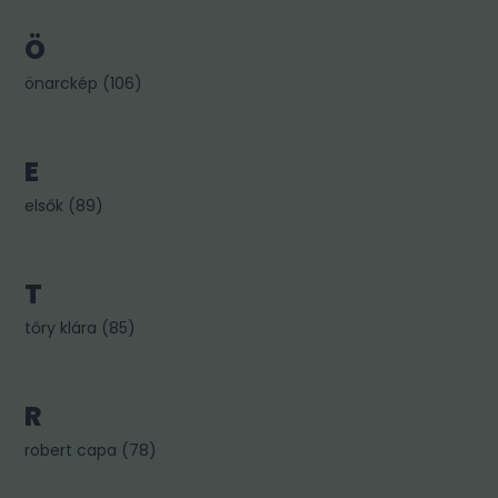
Ö
önarckép
(
106
)
E
elsők
(
89
)
T
tőry klára
(
85
)
R
robert capa
(
78
)