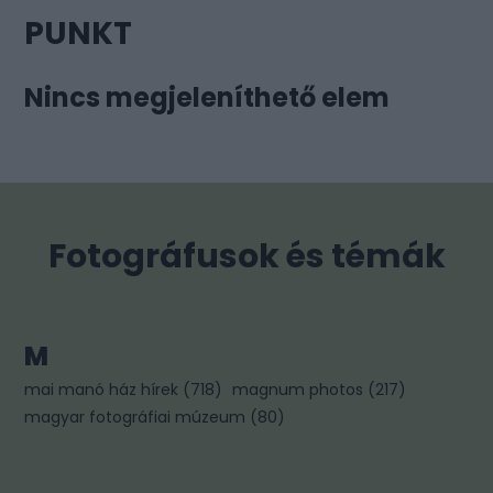
PUNKT
Nincs megjeleníthető elem
Fotográfusok és témák
M
mai manó ház hírek
(
718
)
magnum photos
(
217
)
magyar fotográfiai múzeum
(
80
)