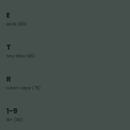
E
elsők
(
89
)
T
tőry klára
(
85
)
R
robert capa
(
78
)
1-9
18+
(
181
)