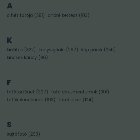
A
a hét fotója
(
381
)
andré kertész
(
103
)
K
kiállítás
(
322
)
könyvajánló
(
267
)
kép párok
(
256
)
kincses károly
(
96
)
F
fotótörténet
(
307
)
fotó dokumentumok
(
301
)
fotókalendárium
(
193
)
fotóbulvár
(
124
)
S
sajtófotó
(
293
)