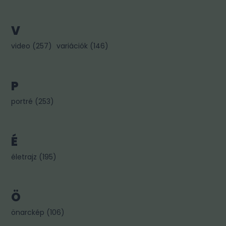
V
video
(
257
)
variációk
(
146
)
P
portré
(
253
)
É
életrajz
(
195
)
Ö
önarckép
(
106
)