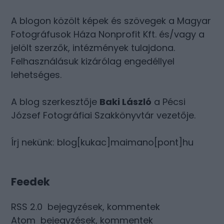
A blogon közölt képek és szövegek a Magyar
Fotográfusok Háza Nonprofit Kft. és/vagy a
jelölt szerzők, intézmények tulajdona.
Felhasználásuk kizárólag engedéllyel
lehetséges.
A blog szerkesztője
Baki László
a Pécsi
József Fotográfiai Szakkönyvtár vezetője.
Írj nekünk: blog[kukac]maimano[pont]hu
Feedek
RSS 2.0
bejegyzések
,
kommentek
Atom
bejegyzések
,
kommentek