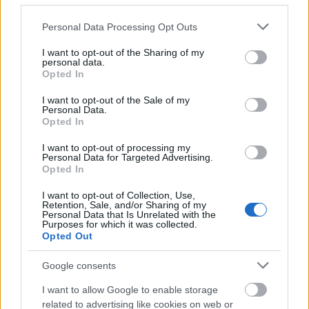
Please note that this website/app uses one or more Google
Personal Data Processing Opt Outs
services and may gather and store information including but
not limited to your visit or usage behaviour. You may click to
I want to opt-out of the Sharing of my
personal data.
grant or deny consent to Google and its third-party tags to
Opted In
use your data for below specified purposes in below Google
consent section.
I want to opt-out of the Sale of my
Personal Data.
Opted In
I want to opt-out of processing my
Personal Data for Targeted Advertising.
Opted In
I want to opt-out of Collection, Use,
Retention, Sale, and/or Sharing of my
Personal Data that Is Unrelated with the
Purposes for which it was collected.
Opted Out
Google consents
I want to allow Google to enable storage
related to advertising like cookies on web or