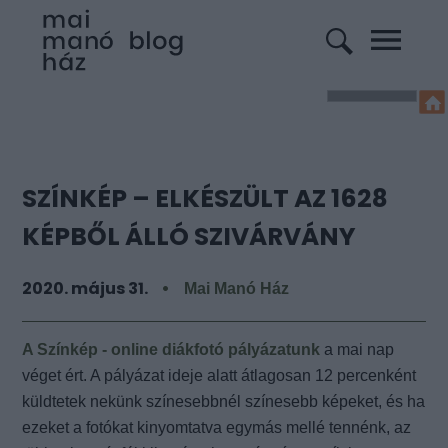
SZÍNKÉP – ELKÉSZÜLT AZ 1628
KÉPBŐL ÁLLÓ SZIVÁRVÁNY
2020. május 31.
Mai Manó Ház
A Színkép - online diákfotó pályázatunk
a mai nap
véget ért. A pályázat ideje alatt átlagosan 12 percenként
küldtetek nekünk színesebbnél színesebb képeket, és ha
ezeket a fotókat kinyomtatva egymás mellé tennénk, az