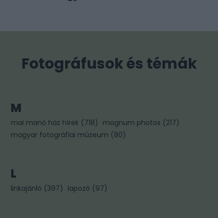
Fotográfusok és témák
M
mai manó ház hírek
(
718
)
magnum photos
(
217
)
magyar fotográfiai múzeum
(
80
)
L
linkajánló
(
397
)
lapozó
(
97
)