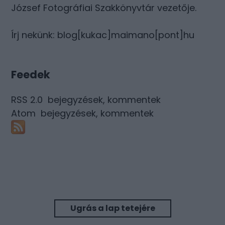
József Fotográfiai Szakkönyvtár vezetője.
Írj nekünk: blog[kukac]maimano[pont]hu
Feedek
RSS 2.0
bejegyzések
,
kommentek
Atom
bejegyzések
,
kommentek
Ugrás a lap tetejére