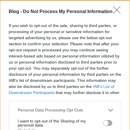
Több mint tízezren látták
Blog -
Do Not Process My Personal Information
már Frida Kahlo évtizedekig
If you wish to opt-out of the sale, sharing to third parties, or
elzárt fotógyűjteményét a
processing of your personal or sensitive information for
targeted advertising by us, please use the below opt-out
Mai Manó Házban
section to confirm your selection. Please note that after your
opt-out request is processed you may continue seeing
10.000 feletti kíváncsi tekintetet vonzott már
interest-based ads based on personal information utilized by
a Frida Kahlo fotógyűjteménye című kiállítás
us or personal information disclosed to third parties prior to
a Mai Manó Házban, mely a mexikói
your opt-out. You may separately opt-out of the further
művésznő, popkulturális ikon életének rejtett
disclosure of your personal information by third parties on the
IAB’s list of downstream participants. This information may
also be disclosed by us to third parties on the
IAB’s List of
Downstream Participants
that may further disclose it to other
third parties.
Please note that this website/app uses one or more Google
Personal Data Processing Opt Outs
services and may gather and store information including but
not limited to your visit or usage behaviour. You may click to
I want to opt-out of the Sharing of my
Aktuális kiállításaink
personal data.
grant or deny consent to Google and its third-party tags to
Opted In