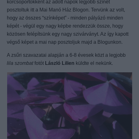
korcsoportokként az adott napok legjobb színét
posztoltuk itt a Mai Manó Ház Blogon. Tervünk az volt,
hogy az összes “színképet” - minden pályázó minden
képét - végül egy nagy képbe rendezzük össze, hogy
közösen felépítsünk egy nagy szivárványt. Az így kapott
végső képet a mai nap posztoljuk majd a Blogunkon.
A zsűri szavazatai alapján a 6-8 évesek közt a legjobb
lila szombat
fotót
László Lilien
küldte el nekünk.