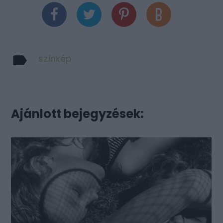
színkép
Ajánlott bejegyzések: