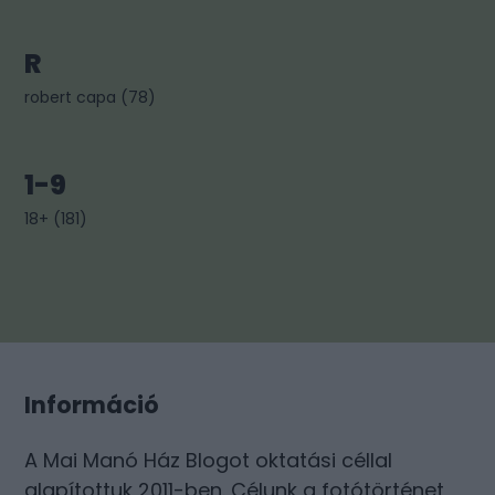
R
robert capa
(
78
)
1-9
18+
(
181
)
Információ
A Mai Manó Ház Blogot oktatási céllal
alapítottuk 2011-ben. Célunk a fotótörténet