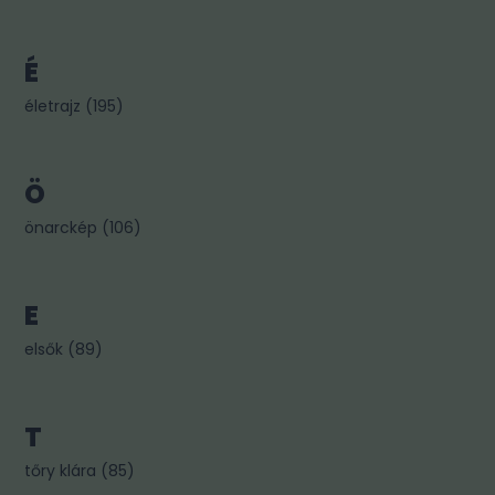
É
életrajz
(
195
)
Ö
önarckép
(
106
)
E
elsők
(
89
)
T
tőry klára
(
85
)