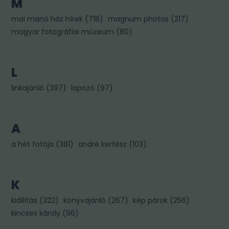
M
mai manó ház hírek
(
718
)
magnum photos
(
217
)
magyar fotográfiai múzeum
(
80
)
L
linkajánló
(
397
)
lapozó
(
97
)
A
a hét fotója
(
381
)
andré kertész
(
103
)
K
kiállítás
(
322
)
könyvajánló
(
267
)
kép párok
(
256
)
kincses károly
(
96
)