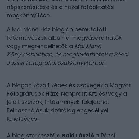
népszerűsítése és a hazai fotóoktatás
megkönnyítése.
A Mai Manó Ház blogján bemutatott
fotóművészek albumai megvásárolhatók
vagy megrendelhetők a
Mai Manó
Könyvesboltban
, és megtekinthetők a
Pécsi
József Fotográfiai Szakkönyvtárban
.
A blogon közölt képek és szövegek a Magyar
Fotográfusok Háza Nonprofit Kft. és/vagy a
jelölt szerzők, intézmények tulajdona.
Felhasználásuk kizárólag engedéllyel
lehetséges.
A blog szerkesztője
Baki László
a Pécsi