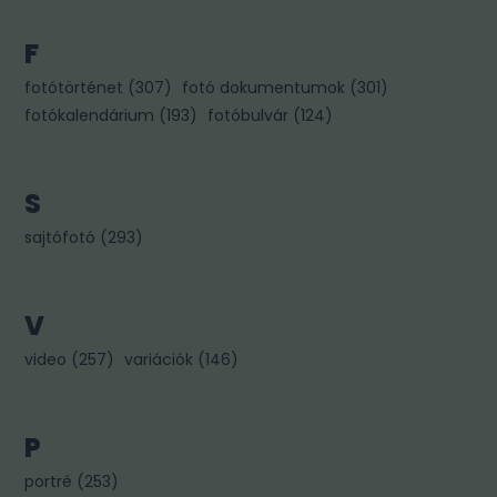
F
fotótörténet
(
307
)
fotó dokumentumok
(
301
)
fotókalendárium
(
193
)
fotóbulvár
(
124
)
S
sajtófotó
(
293
)
V
video
(
257
)
variációk
(
146
)
P
portré
(
253
)