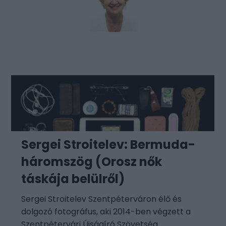
Sergei Stroitelev: Bermuda-
háromszög (Orosz nők
táskája belülről)
Sergei Stroitelev Szentpéterváron élő és
dolgozó fotográfus, aki 2014-ben végzett a
Szentpétervári Újságíró Szövetség