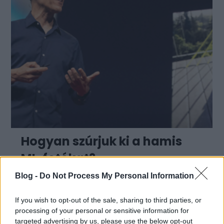
Hogyan szúrjuk ki a hamis
MI-fotókat?
Blog -
Do Not Process My Personal Information
Hany Farid amerikai alkalmazott matematikus
és számítógéptudós harminc éve foglalkozik
If you wish to opt-out of the sale, sharing to third parties, or
digitális képek és videók elemzésével és
processing of your personal or sensitive information for
hitelesítésével. A Berkeley Egyetem
targeted advertising by us, please use the below opt-out