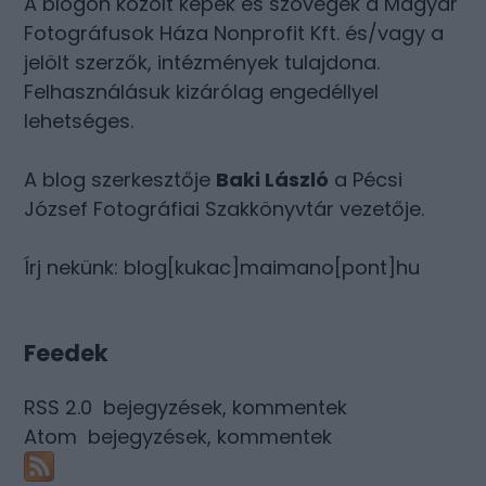
A blogon közölt képek és szövegek a Magyar
Fotográfusok Háza Nonprofit Kft. és/vagy a
jelölt szerzők, intézmények tulajdona.
Felhasználásuk kizárólag engedéllyel
lehetséges.
A blog szerkesztője
Baki László
a Pécsi
József Fotográfiai Szakkönyvtár vezetője.
Írj nekünk: blog[kukac]maimano[pont]hu
Feedek
RSS 2.0
bejegyzések
,
kommentek
Atom
bejegyzések
,
kommentek