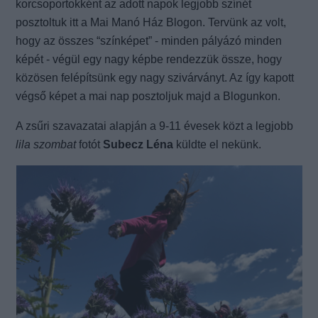
korcsoportokként az adott napok legjobb színét
posztoltuk itt a Mai Manó Ház Blogon. Tervünk az volt,
hogy az összes “színképet” - minden pályázó minden
képét - végül egy nagy képbe rendezzük össze, hogy
közösen felépítsünk egy nagy szivárványt. Az így kapott
végső képet a mai nap posztoljuk majd a Blogunkon.
A zsűri szavazatai alapján a 9-11 évesek közt a legjobb
lila szombat
fotót
Subecz Léna
küldte el nekünk.