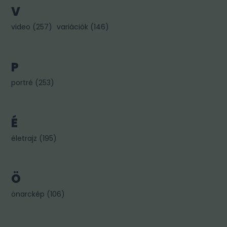
V
video
(
257
)
variációk
(
146
)
P
portré
(
253
)
É
életrajz
(
195
)
Ö
önarckép
(
106
)