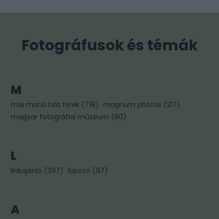
Fotográfusok és témák
M
mai manó ház hírek
(
718
)
magnum photos
(
217
)
magyar fotográfiai múzeum
(
80
)
L
linkajánló
(
397
)
lapozó
(
97
)
A