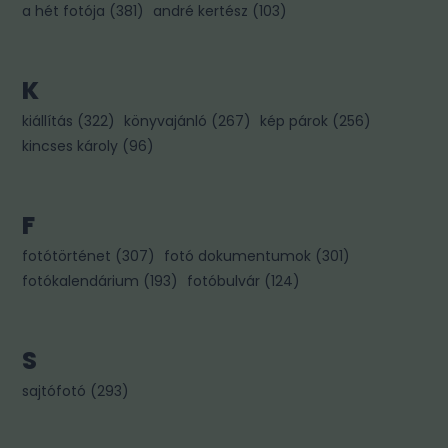
a hét fotója
(
381
)
andré kertész
(
103
)
K
kiállítás
(
322
)
könyvajánló
(
267
)
kép párok
(
256
)
kincses károly
(
96
)
F
fotótörténet
(
307
)
fotó dokumentumok
(
301
)
fotókalendárium
(
193
)
fotóbulvár
(
124
)
S
sajtófotó
(
293
)