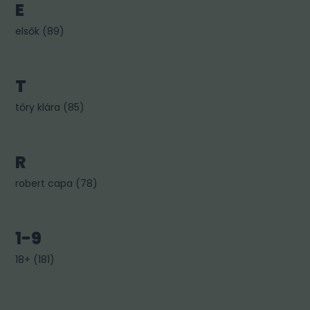
E
elsők
(
89
)
T
tőry klára
(
85
)
R
robert capa
(
78
)
1-9
18+
(
181
)