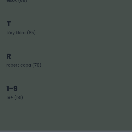
elsők
(
89
)
T
tőry klára
(
85
)
R
robert capa
(
78
)
1-9
18+
(
181
)