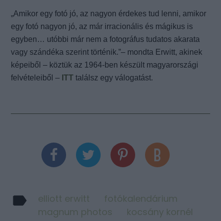
„Amikor egy fotó jó, az nagyon érdekes tud lenni, amikor
egy fotó nagyon jó, az már irracionális és mágikus is
egyben… utóbbi már nem a fotográfus tudatos akarata
vagy szándéka szerint történik.”– mondta Erwitt, akinek
képeiből – köztük az 1964-ben készült magyarországi
felvételeiből –
ITT
találsz egy válogatást.
elliott erwitt
fotókalendárium
magnum photos
kocsány kornél