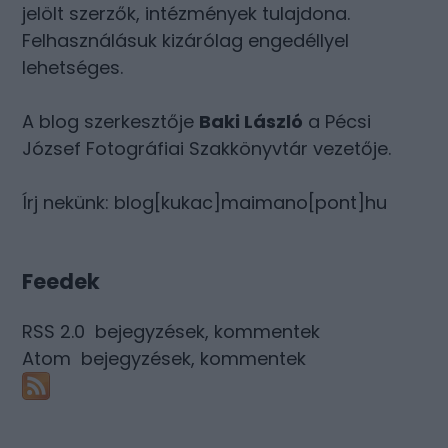
jelölt szerzők, intézmények tulajdona.
Felhasználásuk kizárólag engedéllyel
lehetséges.
A blog szerkesztője
Baki László
a Pécsi
József Fotográfiai Szakkönyvtár vezetője.
Írj nekünk: blog[kukac]maimano[pont]hu
Feedek
RSS 2.0
bejegyzések
,
kommentek
Atom
bejegyzések
,
kommentek