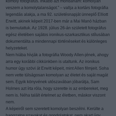
komoly fotográfus. Inkább azt mondanám: komolyan
veszem a komolytalanságot.” – vallja a kortárs fotográfia
legendás alakja, a ma 92. születésnapját ünneplő Elliott
Erwitt, akinek képeit 2017-ben már a Mai Manó házban
is bemutattuk. Az 1928. július 26-án született fotográfus
egész életében sajátos ironikus-szarkasztikus stílusában
dokumentálta a mindennapi történéseket és különleges
helyzeteket.
Nem hiába hívják a fotográfia Woody Allen-jének, ahogy
arra egy korábbi cikkünkben is utaltunk. Az ironikus
humor úgy szövi át Erwitt képeit, mint Allen filmjeit. Soha
nem vette túlságosan komolyan az életet és saját magát
sem. Egyik könyvének utószavában jóbarátja, Sam
Holmes azt írta róla, hogy szerette is az embereket, meg
nem is. Néha talált értelmet az életben, máskor viszont
nem.
A képeiről sem szeretett komolyan beszélni. Kerülte a
hangzatos szavakat és gondolatokat, nem akart úgy