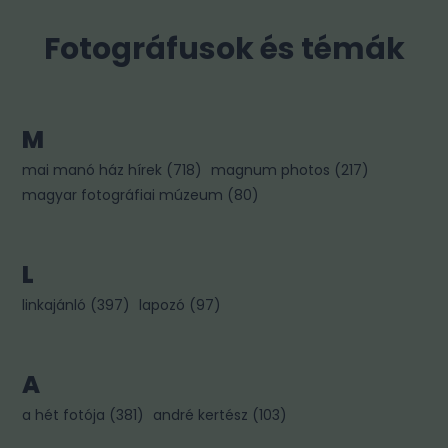
Fotográfusok és témák
M
mai manó ház hírek
(
718
)
magnum photos
(
217
)
magyar fotográfiai múzeum
(
80
)
L
linkajánló
(
397
)
lapozó
(
97
)
A
a hét fotója
(
381
)
andré kertész
(
103
)