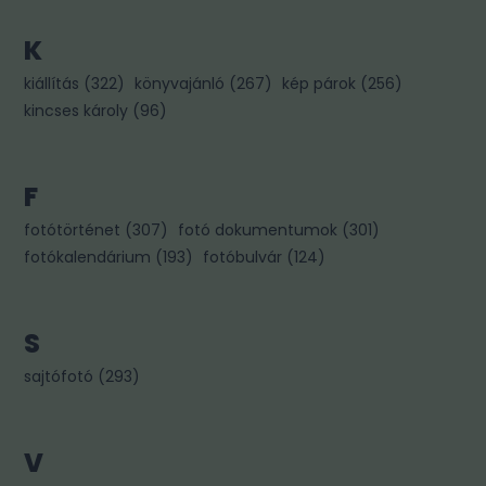
K
kiállítás
(
322
)
könyvajánló
(
267
)
kép párok
(
256
)
kincses károly
(
96
)
F
fotótörténet
(
307
)
fotó dokumentumok
(
301
)
fotókalendárium
(
193
)
fotóbulvár
(
124
)
S
sajtófotó
(
293
)
V