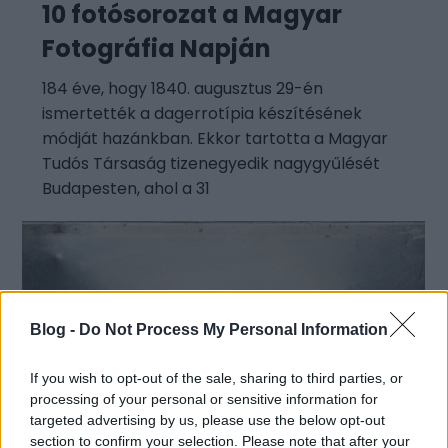
10 fotósorozat a Magyar
Fotográfia Napján
184 éve, hogy 1840. augusztus 29-én
ismertették a dagerrotípia készítésének
módját hazánkban. Ekkor tartotta a Magyar
Tudós Társaság tizenegyedik nagygyűlését
Budapesten, ahol a 31
Blog -
Do Not Process My Personal Information
If you wish to opt-out of the sale, sharing to third parties, or
processing of your personal or sensitive information for
targeted advertising by us, please use the below opt-out
section to confirm your selection. Please note that after your