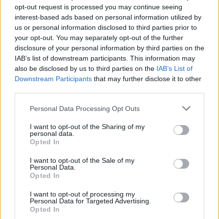
opt-out request is processed you may continue seeing
interest-based ads based on personal information utilized by
us or personal information disclosed to third parties prior to
your opt-out. You may separately opt-out of the further
disclosure of your personal information by third parties on the
IAB’s list of downstream participants. This information may
also be disclosed by us to third parties on the
IAB’s List of
Downstream Participants
that may further disclose it to other
A camera obscurától az AI
third parties.
által generált képekig – 185
Please note that this website/app uses one or more Google
Personal Data Processing Opt Outs
services and may gather and store information including but
éves a fotográfia
not limited to your visit or usage behaviour. You may click to
I want to opt-out of the Sharing of my
personal data.
grant or deny consent to Google and its third-party tags to
Arago, fizikus és csillagász, valamint francia
Opted In
use your data for below specified purposes in below Google
képviselő nagy érdeklődést mutatott miután
consent section.
I want to opt-out of the Sale of my
Daguerre bemutatta neki találmányát, ő
Personal Data.
Opted In
pedig 1839. január 7-én bejelentette azt a
Francia
I want to opt-out of processing my
Personal Data for Targeted Advertising.
Opted In