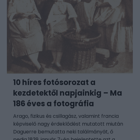
10 híres fotósorozat a
kezdetektől napjainkig – Ma
186 éves a fotográfia
Arago, fizikus és csillagász, valamint francia
képviselő nagy érdeklődést mutatott miután
Daguerre bemutatta neki találmányát, ő
pedig 1839. január 7-én bejelentette azt a