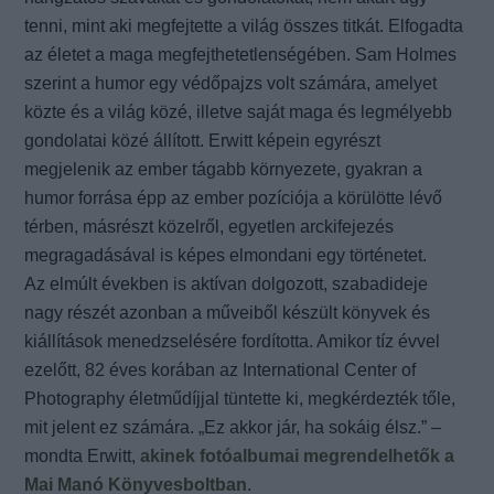
tenni, mint aki megfejtette a világ összes titkát. Elfogadta
az életet a maga megfejthetetlenségében. Sam Holmes
szerint a humor egy védőpajzs volt számára, amelyet
közte és a világ közé, illetve saját maga és legmélyebb
gondolatai közé állított. Erwitt képein egyrészt
megjelenik az ember tágabb környezete, gyakran a
humor forrása épp az ember pozíciója a körülötte lévő
térben, másrészt közelről, egyetlen arckifejezés
megragadásával is képes elmondani egy történetet.
Az elmúlt években is aktívan dolgozott, szabadideje
nagy részét azonban a műveiből készült könyvek és
kiállítások menedzselésére fordította. Amikor tíz évvel
ezelőtt, 82 éves korában az International Center of
Photography életműdíjjal tüntette ki, megkérdezték tőle,
mit jelent ez számára. „Ez akkor jár, ha sokáig élsz.” –
mondta Erwitt,
akinek fotóalbumai megrendelhetők a
Mai Manó Könyvesboltban
.