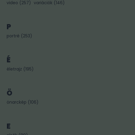
video
(
257
)
variációk
(
146
)
P
portré
(
253
)
É
életrajz
(
195
)
Ö
önarckép
(
106
)
E