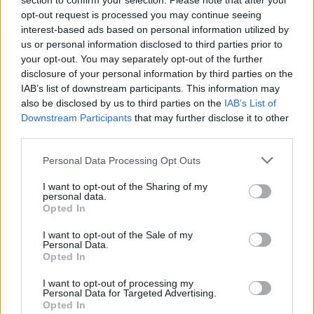
section to confirm your selection. Please note that after your
opt-out request is processed you may continue seeing
interest-based ads based on personal information utilized by
us or personal information disclosed to third parties prior to
your opt-out. You may separately opt-out of the further
disclosure of your personal information by third parties on the
IAB’s list of downstream participants. This information may
also be disclosed by us to third parties on the
IAB’s List of
Downstream Participants
that may further disclose it to other
third parties.
A tapintatlan fotóriporter.
Please note that this website/app uses one or more Google
Personal Data Processing Opt Outs
Erdélyi Lajos archívuma a
services and may gather and store information including but
not limited to your visit or usage behaviour. You may click to
I want to opt-out of the Sharing of my
Ceaușescu-korszakból
personal data.
grant or deny consent to Google and its third-party tags to
Opted In
use your data for below specified purposes in below Google
Erdélyi Lajos (1929, Marosvásárhely – 2020,
consent section.
I want to opt-out of the Sale of my
Budapest) fotóriporter, újságíró, értékmentő,
Personal Data.
Opted In
az erdélyi közművelődés és fotográfia ismert
és elismert alakja. 2023–2024-ben
I want to opt-out of processing my
Personal Data for Targeted Advertising.
Opted In