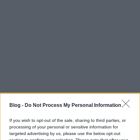
Évtizedek után kerültek elő
egy magyar fotográfus
elveszettnek hitt fényképei
Egy amerikai bolhapiacon bukkantak fel Nora
Dumas magyar származású fotográfus
elveszettnek hitt felvételei és személyes
anyagai – számolt be a Punkt.hu . A 20. század
elején Párizsban
Blog -
Do Not Process My Personal Information
If you wish to opt-out of the sale, sharing to third parties, or
processing of your personal or sensitive information for
targeted advertising by us, please use the below opt-out