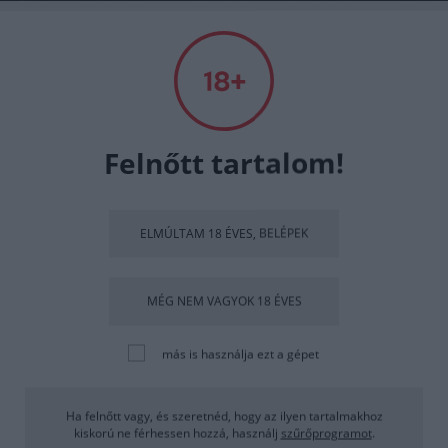
Felnőtt tartalom!
A TÁNC, A NŐI SZÉPSÉG, AZ AKT
ÉS A MOZGÁS
ELMÚLTAM 18 ÉVES, BELÉPEK
MEGÖRÖKÍTÉSÉNEK MESTERE.
MÉG NEM VAGYOK 18 ÉVES
VÁLOGATÁS EIFERT JÁNOS
VISSZAPILLANTÁS CÍMŰ
más is használja ezt a gépet
KIÁLLÍTÁSÁNAK KÉPEIBŐL.
Ha felnőtt vagy, és szeretnéd, hogy az ilyen tartalmakhoz
kiskorú ne férhessen hozzá, használj
szűrőprogramot
.
2020. december 03.
Mai Manó Ház