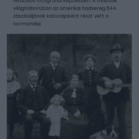
hivatalos fotográfiai képzésben. A második
világháborúban az amerikai hadsereg 644.
zászlóaljának katonájaként részt vett a
normandiai