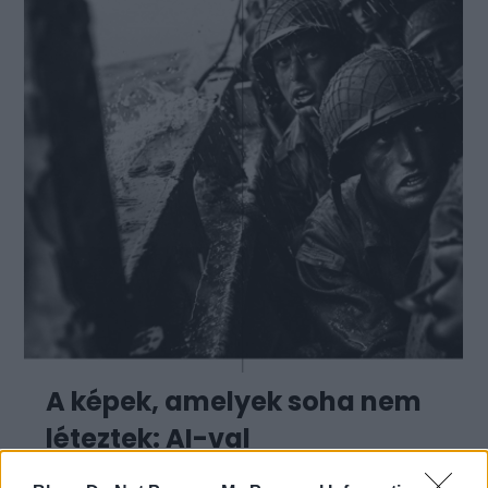
A képek, amelyek soha nem
léteztek: AI-val
rekonstruálták Robert Capa