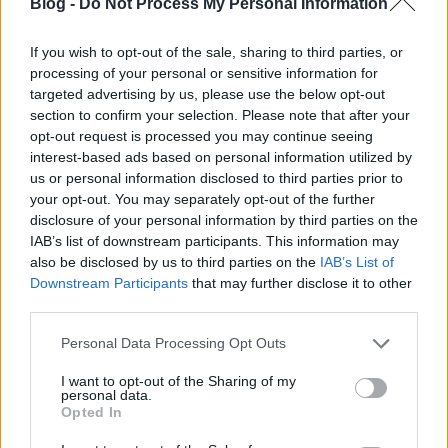
Blog -
Do Not Process My Personal Information
hiányzó felvételeit
If you wish to opt-out of the sale, sharing to third parties, or
Pontosan nyolcvankét évvel ezelőtt, 1944.
processing of your personal or sensitive information for
június 6-án reggel születtek meg a háborús
targeted advertising by us, please use the below opt-out
fotográfia legmeghatározóbb felvételei:
section to confirm your selection. Please note that after your
Robert Capa 106 képet készített a
opt-out request is processed you may continue seeing
interest-based ads based on personal information utilized by
normandiai
us or personal information disclosed to third parties prior to
your opt-out. You may separately opt-out of the further
disclosure of your personal information by third parties on the
IAB’s list of downstream participants. This information may
also be disclosed by us to third parties on the
IAB’s List of
Downstream Participants
that may further disclose it to other
third parties.
Please note that this website/app uses one or more Google
Personal Data Processing Opt Outs
Aktuális kiállításaink
services and may gather and store information including but
not limited to your visit or usage behaviour. You may click to
I want to opt-out of the Sharing of my
personal data.
grant or deny consent to Google and its third-party tags to
Opted In
use your data for below specified purposes in below Google
consent section.