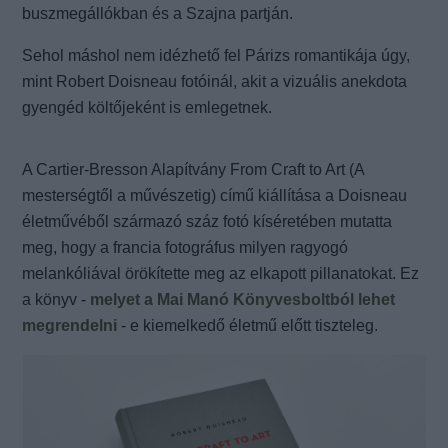
buszmegállókban és a Szajna partján.
Sehol máshol nem idézhető fel Párizs romantikája úgy,
mint Robert Doisneau fotóinál, akit a vizuális anekdota
gyengéd költőjeként is emlegetnek.
A Cartier-Bresson Alapítvány From Craft to Art (A
mesterségtől a művészetig) című kiállítása a Doisneau
életművéből származó száz fotó kíséretében mutatta
meg, hogy a francia fotográfus milyen ragyogó
melankóliával örökítette meg az elkapott pillanatokat. Ez
a könyv -
melyet a Mai Manó Könyvesboltból lehet
megrendelni
- e kiemelkedő életmű előtt tiszteleg.