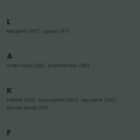
L
linkajánló
(
397
)
lapozó
(
97
)
A
a hét fotója
(
381
)
andré kertész
(
103
)
K
kiállítás
(
322
)
könyvajánló
(
267
)
kép párok
(
256
)
kincses károly
(
96
)
F