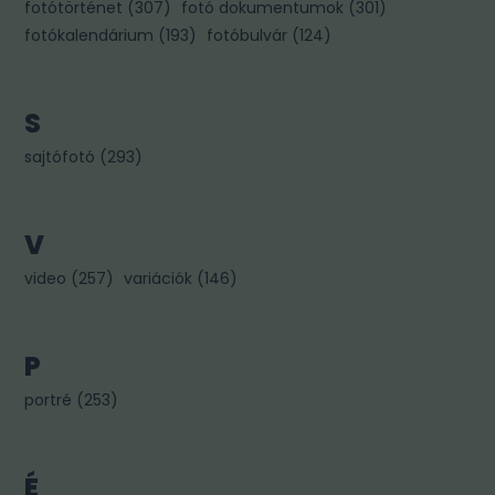
fotótörténet
(
307
)
fotó dokumentumok
(
301
)
fotókalendárium
(
193
)
fotóbulvár
(
124
)
S
sajtófotó
(
293
)
V
video
(
257
)
variációk
(
146
)
P
portré
(
253
)
É