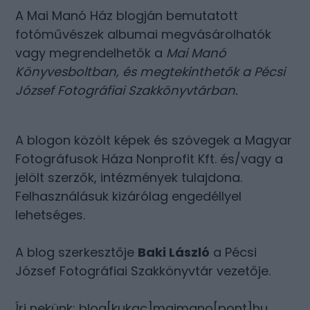
A Mai Manó Ház blogján bemutatott
fotóművészek albumai megvásárolhatók
vagy megrendelhetők a
Mai Manó
Könyvesboltban
, és megtekinthetők a
Pécsi
József Fotográfiai Szakkönyvtárban
.
A blogon közölt képek és szövegek a Magyar
Fotográfusok Háza Nonprofit Kft. és/vagy a
jelölt szerzők, intézmények tulajdona.
Felhasználásuk kizárólag engedéllyel
lehetséges.
A blog szerkesztője
Baki László
a Pécsi
József Fotográfiai Szakkönyvtár vezetője.
Írj nekünk: blog[kukac]maimano[pont]hu