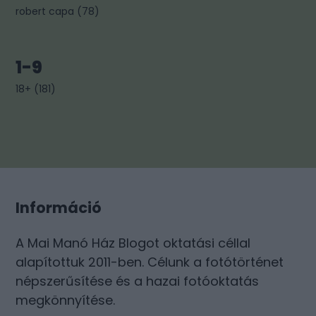
robert capa
(
78
)
1-9
18+
(
181
)
Információ
A Mai Manó Ház Blogot oktatási céllal
alapítottuk 2011-ben. Célunk a fotótörténet
népszerűsítése és a hazai fotóoktatás
megkönnyítése.