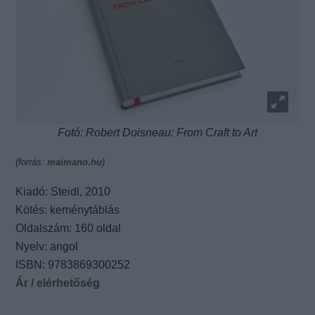
Fotó: Robert Doisneau: From Craft to Art
(forrás:
maimano.hu
)
Kiadó: Steidl, 2010
Kötés: keménytáblás
Oldalszám: 160 oldal
Nyelv: angol
ISBN: 9783869300252
Ár / elérhetőség