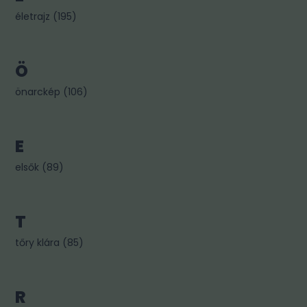
életrajz
(
195
)
Ö
önarckép
(
106
)
E
elsők
(
89
)
T
tőry klára
(
85
)
R