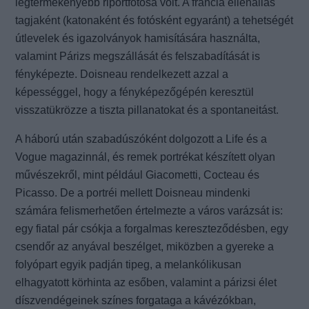
legtermékenyebb riportfotósa volt. A francia ellenállás
tagjaként (katonaként és fotósként egyaránt) a tehetségét
útlevelek és igazolványok hamisítására használta,
valamint Párizs megszállását és felszabadítását is
fényképezte. Doisneau rendelkezett azzal a
képességgel, hogy a fényképezőgépén keresztül
visszatükrözze a tiszta pillanatokat és a spontaneitást.
A háború után szabadúszóként dolgozott a Life és a
Vogue magazinnál, és remek portrékat készített olyan
művészekről, mint például Giacometti, Cocteau és
Picasso. De a portréi mellett Doisneau mindenki
számára felismerhetően értelmezte a város varázsát is:
egy fiatal pár csókja a forgalmas kereszteződésben, egy
csendőr az anyával beszélget, miközben a gyereke a
folyópart egyik padján tipeg, a melankólikusan
elhagyatott körhinta az esőben, valamint a párizsi élet
díszvendégeinek színes forgataga a kávézókban,