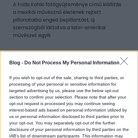
A Frida Kahlo fotógyűjteménye című kiállítás
a mexikói művésznő életének rejtett
pillanataiba enged bepillantást, új
szemszögből láttatva a latin-amerikai
művészet egyik
Blog -
Do Not Process My Personal Information
If you wish to opt-out of the sale, sharing to third parties, or
processing of your personal or sensitive information for
targeted advertising by us, please use the below opt-out
Aktuális kiállításaink
section to confirm your selection. Please note that after your
opt-out request is processed you may continue seeing
interest-based ads based on personal information utilized by
us or personal information disclosed to third parties prior to
your opt-out. You may separately opt-out of the further
disclosure of your personal information by third parties on the
IAB’s list of downstream participants. This information may