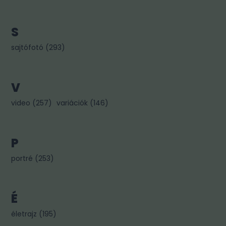
S
sajtófotó
(
293
)
V
video
(
257
)
variációk
(
146
)
P
portré
(
253
)
É
életrajz
(
195
)