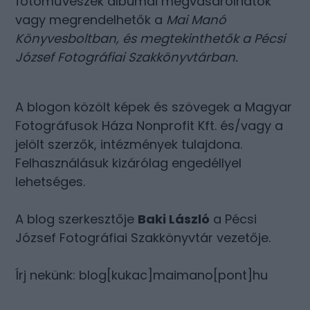
fotóművészek albumai megvásárolhatók
vagy megrendelhetők a
Mai Manó
Könyvesboltban
, és megtekinthetők a
Pécsi
József Fotográfiai Szakkönyvtárban
.
A blogon közölt képek és szövegek a Magyar
Fotográfusok Háza Nonprofit Kft. és/vagy a
jelölt szerzők, intézmények tulajdona.
Felhasználásuk kizárólag engedéllyel
lehetséges.
A blog szerkesztője
Baki László
a Pécsi
József Fotográfiai Szakkönyvtár vezetője.
Írj nekünk: blog[kukac]maimano[pont]hu