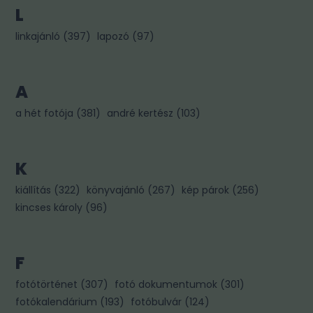
L
linkajánló
(
397
)
lapozó
(
97
)
A
a hét fotója
(
381
)
andré kertész
(
103
)
K
kiállítás
(
322
)
könyvajánló
(
267
)
kép párok
(
256
)
kincses károly
(
96
)
F
fotótörténet
(
307
)
fotó dokumentumok
(
301
)
fotókalendárium
(
193
)
fotóbulvár
(
124
)