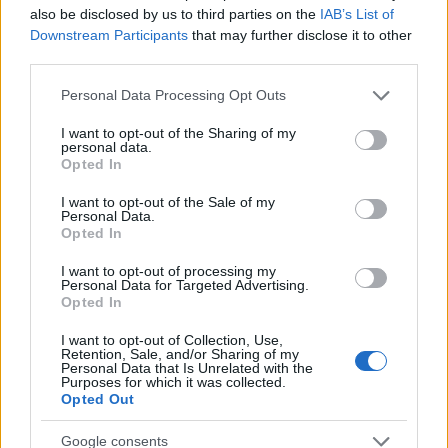
also be disclosed by us to third parties on the
IAB’s List of
Downstream Participants
that may further disclose it to other
third parties.
Please note that this website/app uses one or more Google
Personal Data Processing Opt Outs
services and may gather and store information including but
not limited to your visit or usage behaviour. You may click to
I want to opt-out of the Sharing of my
personal data.
grant or deny consent to Google and its third-party tags to
Opted In
use your data for below specified purposes in below Google
consent section.
I want to opt-out of the Sale of my
Personal Data.
Opted In
I want to opt-out of processing my
Personal Data for Targeted Advertising.
Opted In
I want to opt-out of Collection, Use,
Retention, Sale, and/or Sharing of my
Personal Data that Is Unrelated with the
Purposes for which it was collected.
Opted Out
Google consents