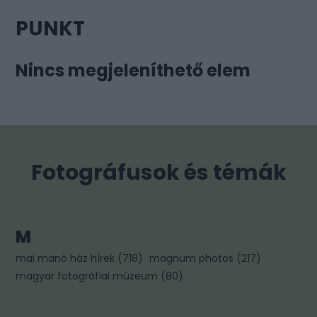
PUNKT
Nincs megjeleníthető elem
Fotográfusok és témák
M
mai manó ház hírek
(
718
)
magnum photos
(
217
)
magyar fotográfiai múzeum
(
80
)