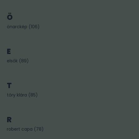
Ö
önarckép
(
106
)
E
elsők
(
89
)
T
tőry klára
(
85
)
R
robert capa
(
78
)