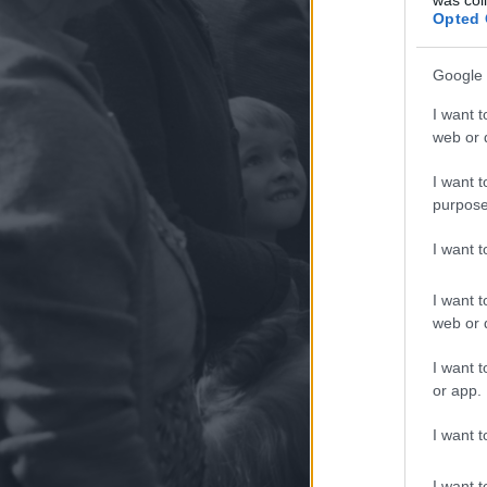
Opted 
Google 
I want t
web or d
I want t
purpose
I want 
I want t
web or d
I want t
or app.
I want t
I want t