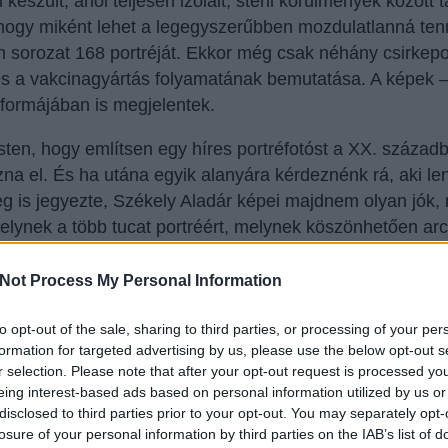
szült, ahol teljesen izolált, steril körülmények között ta
 hogy miként lehet a legegyszerűbben mozdulatlanná tenn
n sorozat 168 portréját. Ekkor még csak néhány csirkepor
 és a vakcinagyártás folyamatának bemutatása. A képek 
formájában is megjelentek.
en, hogy említsen egy híres portréfotóst a XX. századb
a el. És ha utána egyik alanyára kérdeznénk rá, aki lenc
g is jegyezte, Székely Aladár képei majdnem olyan jók, 
kelynek a több tucat portréért, melynek köszönhetően arcc
kor más fórum erre még nem létezett, Székely pedig Adyna
Not Process My Personal Information
om testvér London dél-nyugati részén kerékpározott, am
to opt-out of the sale, sharing to third parties, or processing of your per
 megvárják, amíg csendesedik az eső, közben pedig úgy 
formation for targeted advertising by us, please use the below opt-out s
r selection. Please note that after your opt-out request is processed y
m épp abban a pillanatban, amikor a kép készült, beléjük c
eing interest-based ads based on personal information utilized by us or
disclosed to third parties prior to your opt-out. You may separately opt-
losure of your personal information by third parties on the IAB’s list of