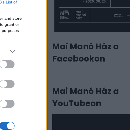
B’s List of
er and store
to grant or
ed purposes
Mai Manó Ház a
Facebookon
Mai Manó Ház a
YouTubeon