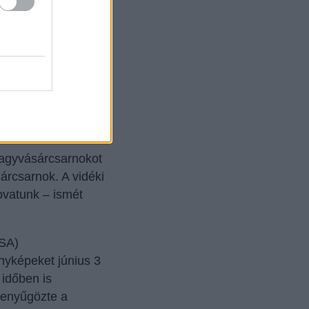
Nagyvásárcsarnokot
sárcsarnok. A vidéki
ovatunk – ismét
ESA)
ényképeket június 3
 időben is
 lenyűgözte a