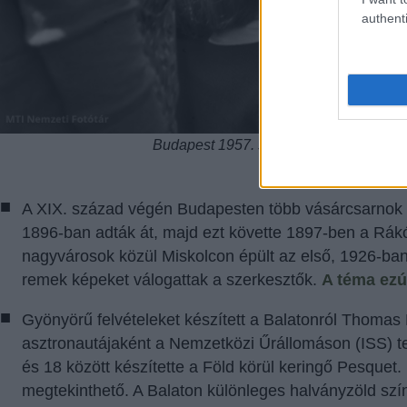
authenti
Budapest 1957. szeptember 20. A dinnyéb
Fotó: Va
A XIX. század végén Budapesten több vásárcsarnok is
1896-ban adták át, majd ezt követte 1897-ben a Rákócz
nagyvárosok közül Miskolcon épült az első, 1926-ban
remek képeket válogattak a szerkesztők.
A téma ezút
Gyönyörű felvételeket készített a Balatonról Thomas
asztronautájaként a Nemzetközi Űrállomáson (ISS) telj
és 18 között készítette a Föld körül keringő Pesquet. 
megtekinthető. A Balaton különleges halványzöld színe