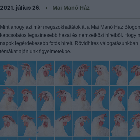
2021. július 26.
Mai Manó Ház
Mint ahogy azt már megszokhattátok itt a Mai Manó Ház Blogo
kapcsolatos legszínesebb hazai és nemzetközi híreiből. Hogy ne
napok legérdekesebb fotós híreit. Rövidhíres válogatásunkban
témákat ajánlunk figyelmetekbe.