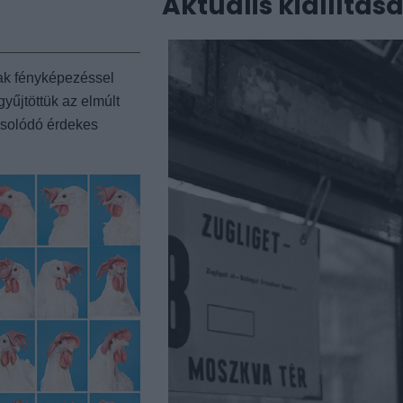
Aktuális kiállítás
zak fényképezéssel
yűjtöttük az elmúlt
csolódó érdekes