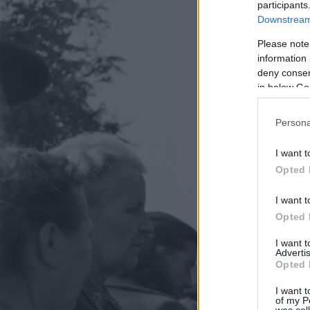
participants
Downstream 
Please note
information 
deny consent
in below Go
Persona
I want t
Opted 
I want t
Opted 
I want 
Advertis
Opted 
I want t
of my P
was col