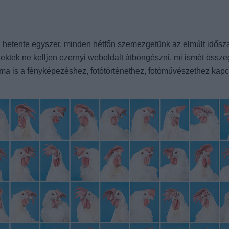
n hetente egyszer, minden hétfőn szemezgetünk az elmúlt idős
ktek ne kelljen ezernyi weboldalt átböngészni, mi ismét összeg
 ma is a fényképezéshez, fotótörténethez, fotóművészethez kap