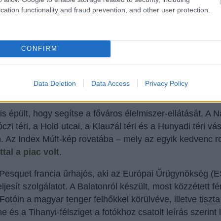
cation functionality and fraud prevention, and other user protection.
CONFIRM
ől lékelt szeletet kínálja az Élmunkás téri piac dinnyeárusa.
Data Deletion
Data Access
Privacy Policy
das Ernő / MTI Nemzeti Fotótár
 épült, hogy segítse a főváros élelmiszer-ellátását. A 
i téri, a Hold utcai, a Klauzál téri és a Hunyadi téri vá
. Az Index Múlt-kép rovatába – mely az egyik kedvenc r
tal a piac volt
.
 Pesquet francia űrhajós, aki az Európai Űrügynökség (
esít szolgálatot. A Balatonról készült, most közzétett f
Fotóin a magyar tenger felhőkkel körülvéve, illetve tiszta
 és a Tihanyi-félsziget a fotókhoz csatolt leírás szerint