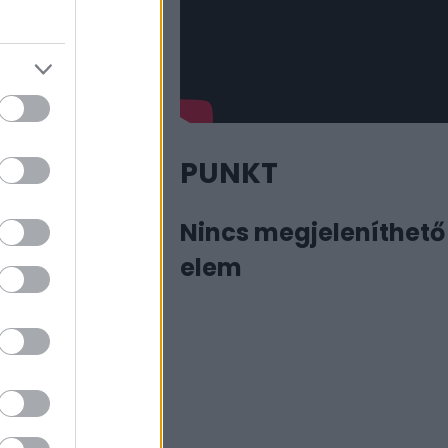
PUNKT
Nincs megjeleníthető
elem