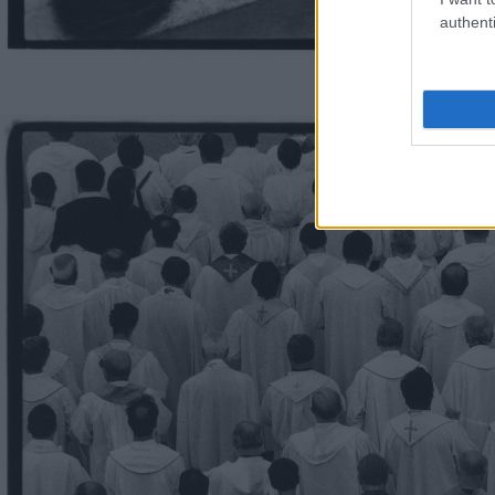
authenti
Fotó: © Benkő