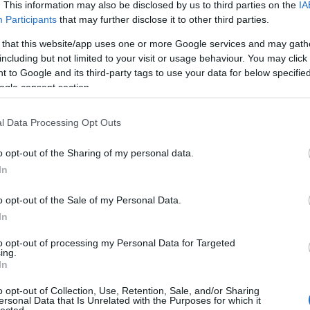
. This information may also be disclosed by us to third parties on the
IA
Participants
that may further disclose it to other third parties.
 that this website/app uses one or more Google services and may gath
including but not limited to your visit or usage behaviour. You may click 
 to Google and its third-party tags to use your data for below specifi
ogle consent section.
l Data Processing Opt Outs
e: Felvonulás tér. Budapesti Búcsú, 2001
o opt-out of the Sharing of my personal data.
In
o opt-out of the Sale of my Personal Data.
In
to opt-out of processing my Personal Data for Targeted
ing.
In
o opt-out of Collection, Use, Retention, Sale, and/or Sharing
ersonal Data that Is Unrelated with the Purposes for which it
lected.