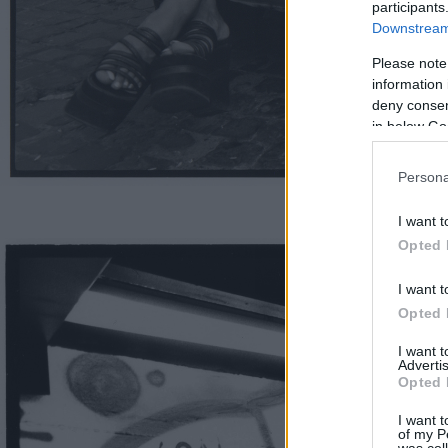
participants
Downstream 
Please note
information 
deny consent
in below Go
Persona
Fotó: © Benkő Imr
I want t
Opted 
I want t
Opted 
I want 
Advertis
Opted 
I want t
of my P
was col