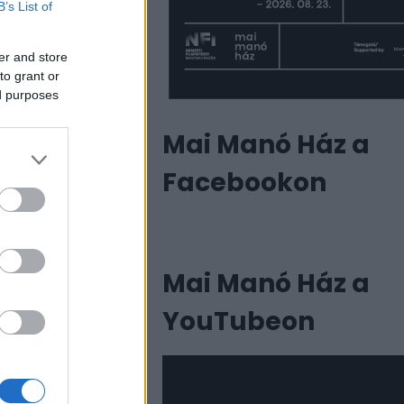
B’s List of
er and store
to grant or
ed purposes
Mai Manó Ház a
Facebookon
Mai Manó Ház a
YouTubeon