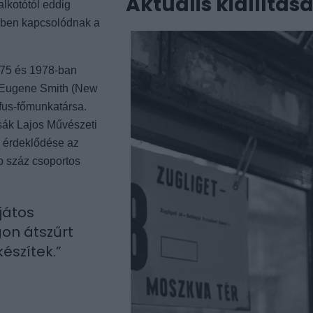
Aktuális kiállítás
alkotótól eddig
 évben kapcsolódnak a
975 és 1978-ban
. Eugene Smith (New
fus-főmunkatársa.
ssák Lajos Művészeti
l érdeklődése az
bb száz csoportos
játos
gon átszűrt
észítek.”