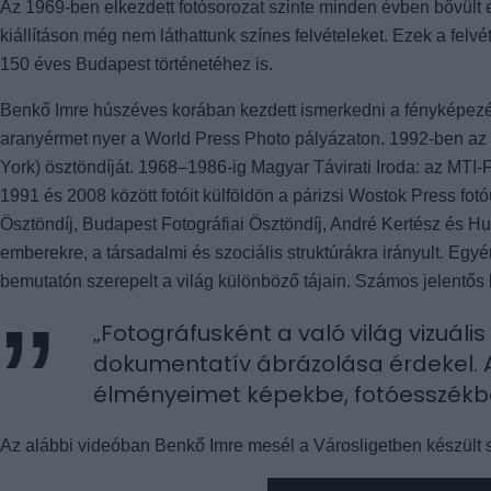
Az 1969-ben elkezdett fotósorozat szinte minden évben bővült e
kiállításon még nem láthattunk színes felvételeket. Ezek a felv
150 éves Budapest történetéhez is.
Benkő Imre húszéves korában kezdett ismerkedni a fényképezés
aranyérmet nyer a World Press Photo pályázaton. 1992-ben az 
York) ösztöndíját. 1968–1986-ig Magyar Távirati Iroda: az MTI
1991 és 2008 között fotóit külföldön a párizsi Wostok Press f
Ösztöndíj, Budapest Fotográfiai Ösztöndíj, André Kertész és Hun
emberekre, a társadalmi és szociális struktúrákra irányult. Egy
bemutatón szerepelt a világ különböző tájain. Számos jelentős
„Fotográfusként a való világ vizuál
dokumentatív ábrázolása érdekel. A
élményeimet képekbe, fotóesszékbe
Az alábbi videóban Benkő Imre mesél a Városligetben készült 