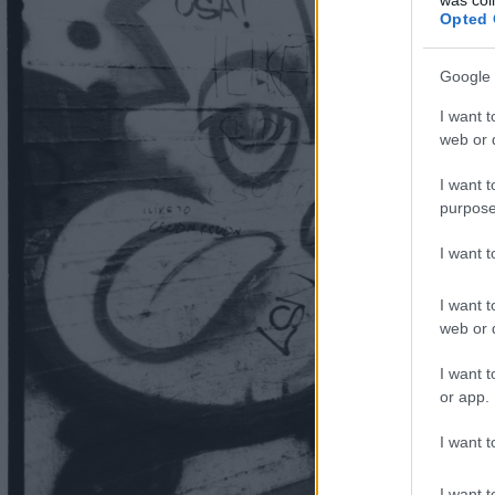
Opted 
Google 
I want t
web or d
I want t
purpose
I want 
I want t
web or d
I want t
or app.
I want t
I want t