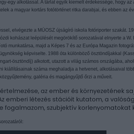
gy-egy alkotással. A tárlat egyik kiemelt érdekessége, hogy az 
ételek a magyar kortárs fotótörténet ritka darabjai, és ebben az
sel, elvégezte a MÚOSZ újságíró iskola fotóriporter szakát. 1
ózdi kohászat leépülését megörökítő sorozatával elnyerte a W
-Fotó munkatársa, majd a Képes 7 és az Európa Magazin fotográ
otóügynökség képviselte. 1988 óta különböző ösztöndíjakkal (Ka
gart-ösztöndíj) alkotott, utazott a világ számos országába, aho
éni kiállításainak száma meghaladja a hetvenet, alkotásaival tö
 közgyűjtemény, galéria és magángyűjtő őrzi a műveit.
is értelmezése, az ember és környezetének sa
z emberi létezés stációit kutatom, a valósá
 fogalmazom, szubjektív korlenyomatokat k
sorozatáról: