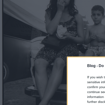
Blog -
Do 
If you wish 
sensitive in
confirm you
continue se
information 
further disc