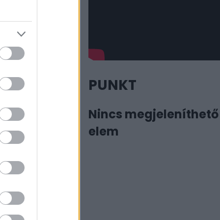
PUNKT
Nincs megjeleníthető
elem