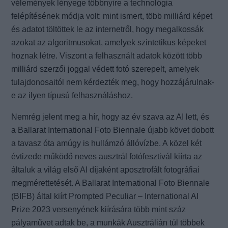
vélemények lényege többnyire a technológia
felépítésének módja volt: mint ismert, több milliárd képet
és adatot töltöttek le az internetről, hogy megalkossák
azokat az algoritmusokat, amelyek szintetikus képeket
hoznak létre. Viszont a felhasznált adatok között több
milliárd szerzői joggal védett fotó szerepelt, amelyek
tulajdonosaitól nem kérdezték meg, hogy hozzájárulnak-
e az ilyen típusú felhasználáshoz.
Nemrég jelent meg a hír, hogy az év szava az AI lett, és
a Ballarat International Foto Biennale újabb követ dobott
a tavasz óta amúgy is hullámzó állóvízbe. A közel két
évtizede működő neves ausztrál fotófesztivál kiírta az
általuk a világ első AI díjaként aposztrofált fotográfiai
megmérettetését. A Ballarat International Foto Biennale
(BIFB) által kiírt Prompted Peculiar – International AI
Prize 2023 versenyének kiírására több mint száz
pályaművet adtak be, a munkák Ausztrálián túl többek