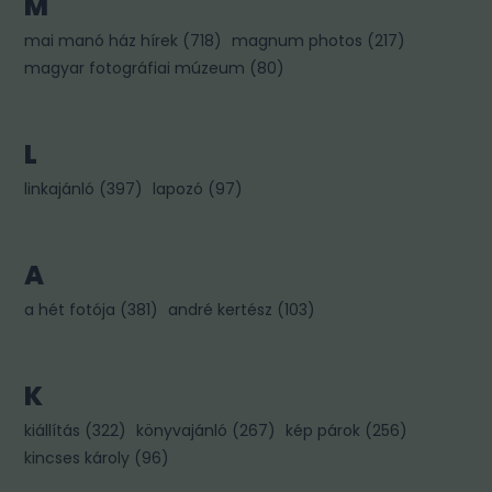
M
mai manó ház hírek
(
718
)
magnum photos
(
217
)
magyar fotográfiai múzeum
(
80
)
L
linkajánló
(
397
)
lapozó
(
97
)
A
a hét fotója
(
381
)
andré kertész
(
103
)
K
kiállítás
(
322
)
könyvajánló
(
267
)
kép párok
(
256
)
kincses károly
(
96
)