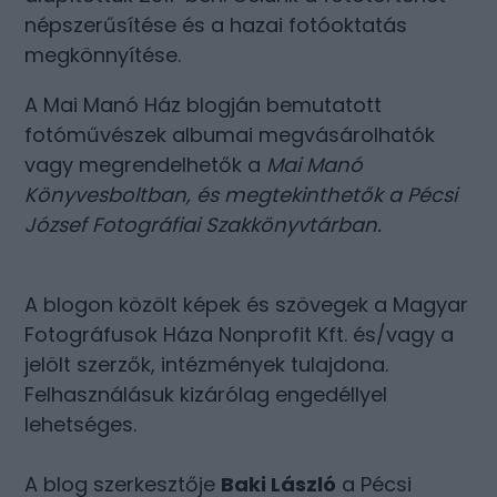
népszerűsítése és a hazai fotóoktatás
megkönnyítése.
A Mai Manó Ház blogján bemutatott
fotóművészek albumai megvásárolhatók
vagy megrendelhetők a
Mai Manó
Könyvesboltban
, és megtekinthetők a
Pécsi
József Fotográfiai Szakkönyvtárban
.
A blogon közölt képek és szövegek a Magyar
Fotográfusok Háza Nonprofit Kft. és/vagy a
jelölt szerzők, intézmények tulajdona.
Felhasználásuk kizárólag engedéllyel
lehetséges.
A blog szerkesztője
Baki László
a Pécsi