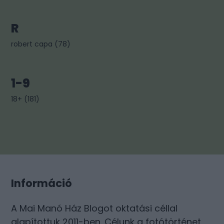
R
robert capa
(
78
)
1-9
18+
(
181
)
Információ
A Mai Manó Ház Blogot oktatási céllal
alapítottuk 2011-ben. Célunk a fotótörténet