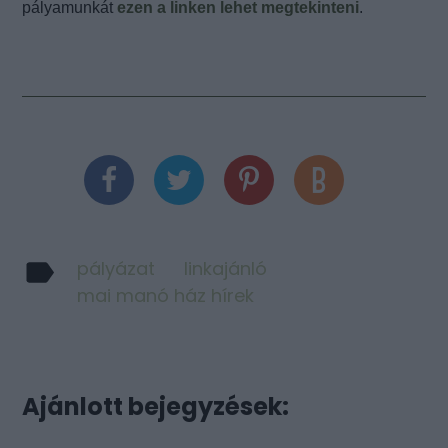
pályamunkát
ezen a linken lehet megtekinteni
.
pályázat
linkajánló
mai manó ház hírek
Ajánlott bejegyzések: