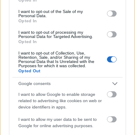
Dumas magyar származású fotográfus
use your data for below specified purposes in below Google
consent section.
elveszettnek hitt felvételei és személyes
I want to opt-out of the Sale of my
Personal Data.
anyagai – számolt be a Punkt.hu . A 20. század
Opted In
elején Párizsban
I want to opt-out of processing my
Personal Data for Targeted Advertising.
Opted In
I want to opt-out of Collection, Use,
Retention, Sale, and/or Sharing of my
Personal Data that Is Unrelated with the
Purposes for which it was collected.
Opted Out
Google consents
I want to allow Google to enable storage
related to advertising like cookies on web or
device identifiers in apps.
I want to allow my user data to be sent to
Google for online advertising purposes.