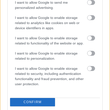
I want to allow Google to send me
personalized advertising.
6 fotósorozat a Magyar
I want to allow Google to enable storage
related to analytics like cookies on web or
Fotográfia Napján
device identifiers in apps.
185 éve, hogy 1840. augusztus 29-én
I want to allow Google to enable storage
ismertették a dagerrotípia készítésének
related to functionality of the website or app.
módját hazánkban. Ekkor tartotta a Magyar
I want to allow Google to enable storage
Tudós Társaság tizenegyedik nagygyűlését
related to personalization.
Budapesten, ahol a 31
I want to allow Google to enable storage
related to security, including authentication
functionality and fraud prevention, and other
user protection.
CONFIRM
Aktuális kiállításaink