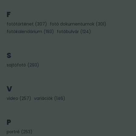
F
fotótörténet
(
307
)
fotó dokumentumok
(
301
)
fotókalendárium
(
193
)
fotóbulvár
(
124
)
S
sajtófotó
(
293
)
V
video
(
257
)
variációk
(
146
)
P
portré
(
253
)