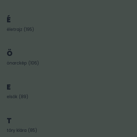
É
életrajz
(
195
)
Ö
önarckép
(
106
)
E
elsők
(
89
)
T
tőry klára
(
85
)