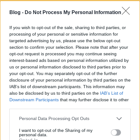
Blog -
Do Not Process My Personal Information
If you wish to opt-out of the sale, sharing to third parties, or
processing of your personal or sensitive information for
targeted advertising by us, please use the below opt-out
section to confirm your selection. Please note that after your
opt-out request is processed you may continue seeing
interest-based ads based on personal information utilized by
us or personal information disclosed to third parties prior to
your opt-out. You may separately opt-out of the further
disclosure of your personal information by third parties on the
IAB’s list of downstream participants. This information may
also be disclosed by us to third parties on the
IAB’s List of
Downstream Participants
that may further disclose it to other
Évtizedek után kerültek elő
third parties.
egy magyar fotográfus
Please note that this website/app uses one or more Google
Personal Data Processing Opt Outs
elveszettnek hitt fényképei
services and may gather and store information including but
not limited to your visit or usage behaviour. You may click to
I want to opt-out of the Sharing of my
personal data.
Egy amerikai bolhapiacon bukkantak fel Nora
grant or deny consent to Google and its third-party tags to
Opted In