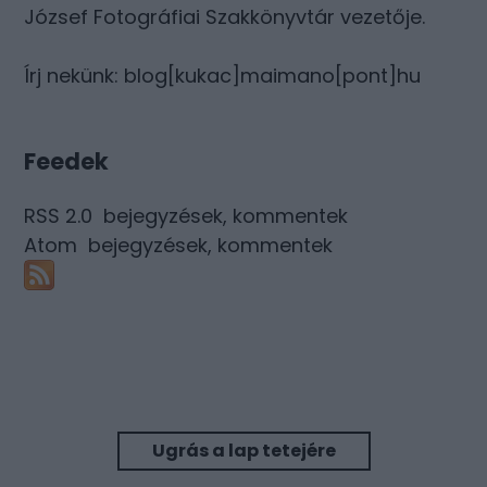
József Fotográfiai Szakkönyvtár vezetője.
Írj nekünk: blog[kukac]maimano[pont]hu
Feedek
RSS 2.0
bejegyzések
,
kommentek
Atom
bejegyzések
,
kommentek
Ugrás a lap tetejére