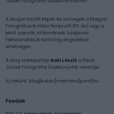
József Fotográfiai Szakkönyvtárban
.
A blogon közölt képek és szövegek a Magyar
Fotográfusok Háza Nonprofit Kft. és/vagy a
jelölt szerzők, intézmények tulajdona.
Felhasználásuk kizárólag engedéllyel
lehetséges.
A blog szerkesztője
Baki László
a Pécsi
József Fotográfiai Szakkönyvtár vezetője.
Írj nekünk: blog[kukac]maimano[pont]hu
Feedek
RSS 2.0
bejegyzések
,
kommentek