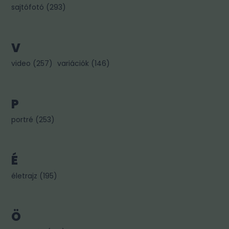
sajtófotó
(
293
)
V
video
(
257
)
variációk
(
146
)
P
portré
(
253
)
É
életrajz
(
195
)
Ö