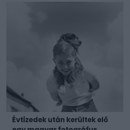
Évtizedek után kerültek elő
egy magyar fotográfus