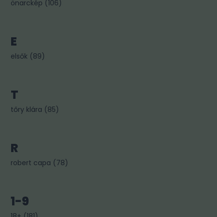
önarckép
(
106
)
E
elsők
(
89
)
T
tőry klára
(
85
)
R
robert capa
(
78
)
1-9
18+
(
181
)