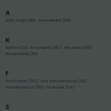
A
a hét fotója
(
381
)
andré kertész
(
103
)
K
kiállítás
(
322
)
könyvajánló
(
267
)
kép párok
(
256
)
kincses károly
(
96
)
F
fotótörténet
(
307
)
fotó dokumentumok
(
301
)
fotókalendárium
(
193
)
fotóbulvár
(
124
)
S