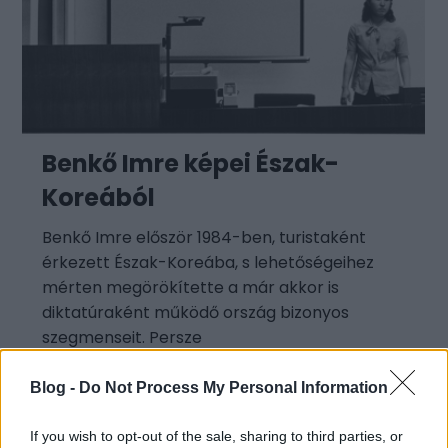
Benkő Imre képei Észak-
Koreából
Benkő Imre először 1984-ben, turistaként
érkezett Észak-Koreába, s lehetőségeihez
mérten megörökítette a már akkor is
diktatúraként működő ország bizonyos
szegmenseit. Persze
Blog -
Do Not Process My Personal Information
If you wish to opt-out of the sale, sharing to third parties, or