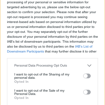
processing of your personal or sensitive information for
targeted advertising by us, please use the below opt-out
section to confirm your selection. Please note that after your
opt-out request is processed you may continue seeing
interest-based ads based on personal information utilized by
us or personal information disclosed to third parties prior to
your opt-out. You may separately opt-out of the further
disclosure of your personal information by third parties on the
IAB’s list of downstream participants. This information may
also be disclosed by us to third parties on the
IAB’s List of
Downstream Participants
that may further disclose it to other
third parties.
Please note that this website/app uses one or more Google
Personal Data Processing Opt Outs
services and may gather and store information including but
not limited to your visit or usage behaviour. You may click to
I want to opt-out of the Sharing of my
A Rettentő gondolatok boltja
personal data.
grant or deny consent to Google and its third-party tags to
Opted In
(és a Jó gondolatok terme)
use your data for below specified purposes in below Google
consent section.
I want to opt-out of the Sale of my
A veszprémi Művészetek Házában, a
Personal Data.
Opted In
Dubniczay-palotában 2024. október 6-ig