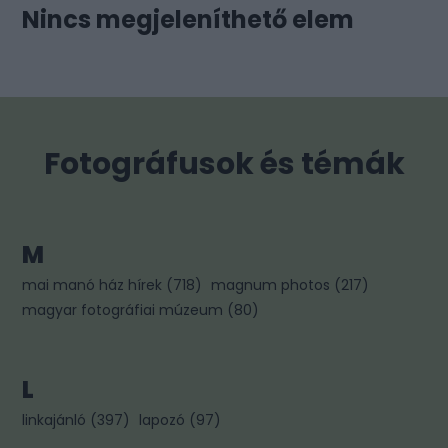
Nincs megjeleníthető elem
Fotográfusok és témák
M
mai manó ház hírek
(
718
)
magnum photos
(
217
)
magyar fotográfiai múzeum
(
80
)
L
linkajánló
(
397
)
lapozó
(
97
)