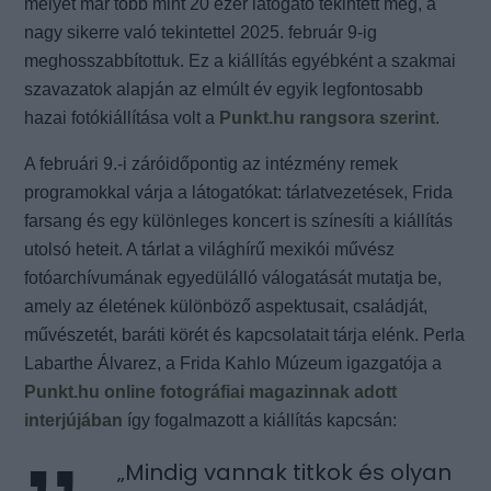
melyet már több mint 20 ezer látogató tekintett meg, a
nagy sikerre való tekintettel 2025. február 9-ig
meghosszabbítottuk. Ez a kiállítás egyébként a szakmai
szavazatok alapján az elmúlt év egyik legfontosabb
hazai fotókiállítása volt a
Punkt.hu rangsora szerint
.
A februári 9.-i záróidőpontig az intézmény remek
programokkal várja a látogatókat: tárlatvezetések, Frida
farsang és egy különleges koncert is színesíti a kiállítás
utolsó heteit. A tárlat a világhírű mexikói művész
fotóarchívumának egyedülálló válogatását mutatja be,
amely az életének különböző aspektusait, családját,
művészetét, baráti körét és kapcsolatait tárja elénk. Perla
Labarthe Álvarez, a Frida Kahlo Múzeum igazgatója a
Punkt.hu online fotográfiai magazinnak adott
interjújában
így fogalmazott a kiállítás kapcsán:
„Mindig vannak titkok és olyan