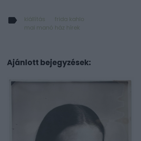
kiállítás
frida kahlo
mai manó ház hírek
Ajánlott bejegyzések: