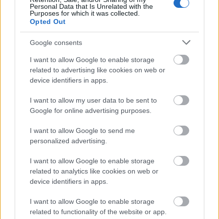
Personal Data that Is Unrelated with the
Purposes for which it was collected.
Opted Out
Google consents
I want to allow Google to enable storage
A tapintatlan fotóriporter.
related to advertising like cookies on web or
device identifiers in apps.
Erdélyi Lajos archívuma a
Ceaușescu-korszakból
I want to allow my user data to be sent to
Google for online advertising purposes.
Erdélyi Lajos (1929, Marosvásárhely – 2020,
I want to allow Google to send me
Budapest) fotóriporter, újságíró, értékmentő,
personalized advertising.
az erdélyi közművelődés és fotográfia ismert
és elismert alakja. 2023–2024-ben
I want to allow Google to enable storage
related to analytics like cookies on web or
device identifiers in apps.
I want to allow Google to enable storage
related to functionality of the website or app.