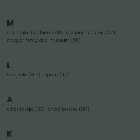
M
mai manó ház hírek
(
718
)
magnum photos
(
217
)
magyar fotográfiai múzeum
(
80
)
L
linkajánló
(
397
)
lapozó
(
97
)
A
a hét fotója
(
381
)
andré kertész
(
103
)
K