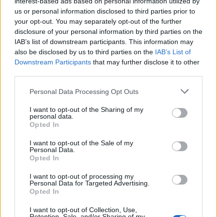
elveszettnek hitt fényképei
interest-based ads based on personal information utilized by
us or personal information disclosed to third parties prior to
your opt-out. You may separately opt-out of the further
Egy amerikai bolhapiacon bukkantak fel Nora
disclosure of your personal information by third parties on the
Dumas magyar származású fotográfus
IAB’s list of downstream participants. This information may
elveszettnek hitt felvételei és személyes
also be disclosed by us to third parties on the
IAB’s List of
anyagai – számolt be a Punkt.hu . A 20. század
Downstream Participants
that may further disclose it to other
elején Párizsban
third parties.
Please note that this website/app uses one or more Google
Personal Data Processing Opt Outs
services and may gather and store information including but
not limited to your visit or usage behaviour. You may click to
I want to opt-out of the Sharing of my
personal data.
grant or deny consent to Google and its third-party tags to
Opted In
use your data for below specified purposes in below Google
consent section.
I want to opt-out of the Sale of my
Personal Data.
Opted In
I want to opt-out of processing my
Personal Data for Targeted Advertising.
Opted In
I want to opt-out of Collection, Use,
Retention, Sale, and/or Sharing of my