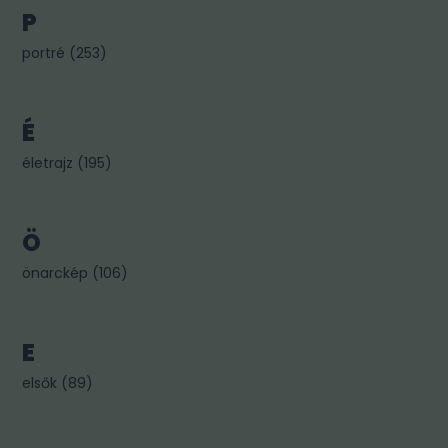
P
portré
(
253
)
É
életrajz
(
195
)
Ö
önarckép
(
106
)
E
elsők
(
89
)