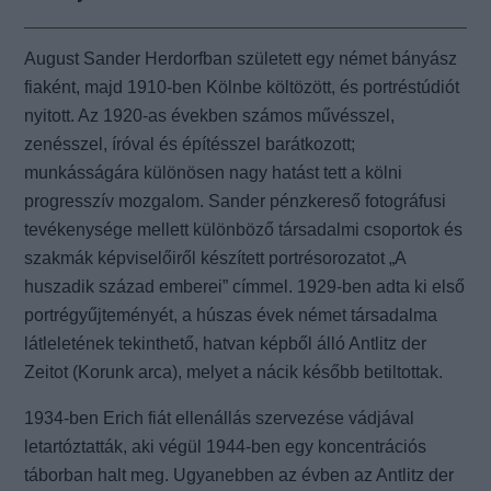
August Sander Herdorfban született egy német bányász
fiaként, majd 1910-ben Kölnbe költözött, és portréstúdiót
nyitott. Az 1920-as években számos művésszel,
zenésszel, íróval és építésszel barátkozott;
munkásságára különösen nagy hatást tett a kölni
progresszív mozgalom. Sander pénzkereső fotográfusi
tevékenysége mellett különböző társadalmi csoportok és
szakmák képviselőiről készített portrésorozatot „A
huszadik század emberei” címmel. 1929-ben adta ki első
portrégyűjteményét, a húszas évek német társadalma
látleletének tekinthető, hatvan képből álló Antlitz der
Zeitot (Korunk arca), melyet a nácik később betiltottak.
1934-ben Erich fiát ellenállás szervezése vádjával
letartóztatták, aki végül 1944-ben egy koncentrációs
táborban halt meg. Ugyanebben az évben az Antlitz der