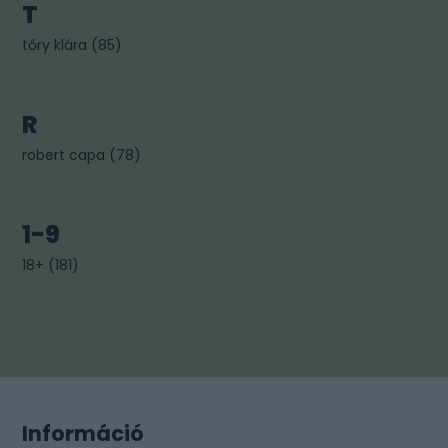
T
tőry klára
(
85
)
R
robert capa
(
78
)
1-9
18+
(
181
)
Információ