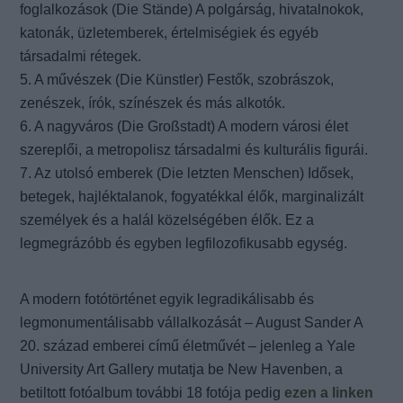
foglalkozások (Die Stände) A polgárság, hivatalnokok,
katonák, üzletemberek, értelmiségiek és egyéb
társadalmi rétegek.
5. A művészek (Die Künstler) Festők, szobrászok,
zenészek, írók, színészek és más alkotók.
6. A nagyváros (Die Großstadt) A modern városi élet
szereplői, a metropolisz társadalmi és kulturális figurái.
7. Az utolsó emberek (Die letzten Menschen) Idősek,
betegek, hajléktalanok, fogyatékkal élők, marginalizált
személyek és a halál közelségében élők. Ez a
legmegrázóbb és egyben legfilozofikusabb egység.
A modern fotótörténet egyik legradikálisabb és
legmonumentálisabb vállalkozását – August Sander A
20. század emberei című életművét – jelenleg a Yale
University Art Gallery mutatja be New Havenben, a
betiltott fotóalbum további 18 fotója pedig
ezen a linken