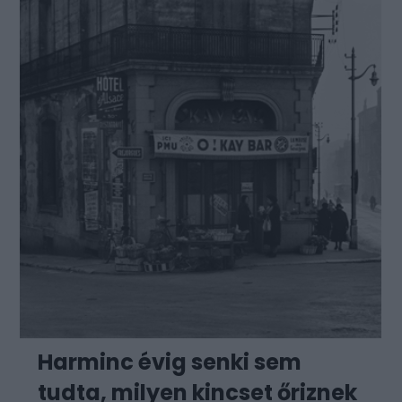
Harminc évig senki sem
tudta, milyen kincset őriznek