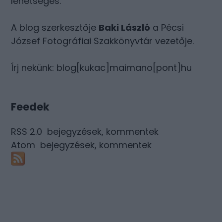
lehetséges.
A blog szerkesztője
Baki László
a Pécsi
József Fotográfiai Szakkönyvtár vezetője.
Írj nekünk: blog[kukac]maimano[pont]hu
Feedek
RSS 2.0
bejegyzések
,
kommentek
Atom
bejegyzések
,
kommentek