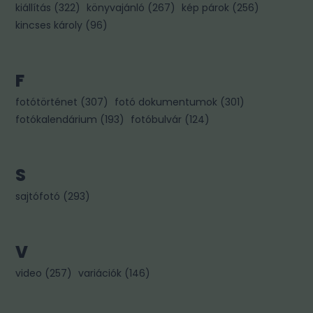
kiállítás
(
322
)
könyvajánló
(
267
)
kép párok
(
256
)
kincses károly
(
96
)
F
fotótörténet
(
307
)
fotó dokumentumok
(
301
)
fotókalendárium
(
193
)
fotóbulvár
(
124
)
S
sajtófotó
(
293
)
V
video
(
257
)
variációk
(
146
)